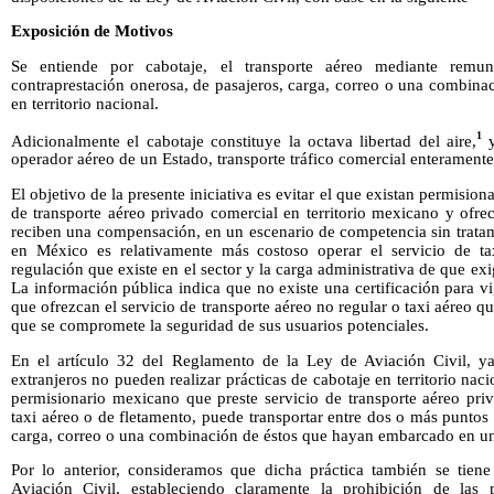
Exposición de Motivos
Se entiende por cabotaje, el transporte aéreo mediante remun
contraprestación onerosa, de pasajeros, carga, correo o una combina
en territorio nacional.
1
Adicionalmente el cabotaje constituye la octava libertad del aire,
y
operador aéreo de un Estado, transporte tráfico comercial enteramente d
El objetivo de la presente iniciativa es evitar el que existan permision
de transporte aéreo privado comercial en territorio mexicano y ofrec
reciben una compensación, en un escenario de competencia sin trata
en México es relativamente más costoso operar el servicio de ta
regulación que existe en el sector y la carga administrativa de que ex
La información pública indica que no existe una certificación para vi
que ofrezcan el servicio de transporte aéreo no regular o taxi aéreo q
que se compromete la seguridad de sus usuarios potenciales.
En el artículo 32 del Reglamento de la Ley de Aviación Civil, ya
extranjeros no pueden realizar prácticas de cabotaje en territorio nac
permisionario mexicano que preste servicio de transporte aéreo pri
taxi aéreo o de fletamento, puede transportar entre dos o más puntos e
carga, correo o una combinación de éstos que hayan embarcado en un 
Por lo anterior, consideramos que dicha práctica también se tien
Aviación Civil, estableciendo claramente la prohibición de las 