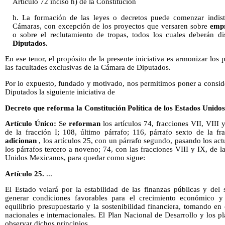
Artículo 72 inciso h) de la Constitución
h. La formación de las leyes o decretos puede comenzar indist
Cámaras, con excepción de los proyectos que versaren sobre
empr
o sobre el reclutamiento de tropas, todos los cuales deberán di
Diputados.
En ese tenor, el propósito de la presente iniciativa es armonizar los p
las facultades exclusivas de la Cámara de Diputados.
Por lo expuesto, fundado y motivado, nos permitimos poner a consid
Diputados la siguiente iniciativa de
Decreto que reforma la Constitución Política de los Estados Unido
Artículo Único:
Se
reforman
los artículos 74, fracciones VII, VIII
de la fracción I; 108, último párrafo; 116, párrafo sexto de la fr
adicionan
, los artículos 25, con un párrafo segundo, pasando los act
los párrafos tercero a noveno; 74, con las fracciones VIII y IX, de l
Unidos Mexicanos, para quedar como sigue:
Artículo 25.
...
El Estado velará por la estabilidad de las finanzas públicas y del
generar condiciones favorables para el crecimiento económico y 
equilibrio presupuestario y la sostenibilidad financiera, tomando e
nacionales e internacionales. El Plan Nacional de Desarrollo y los p
observar dichos principios.