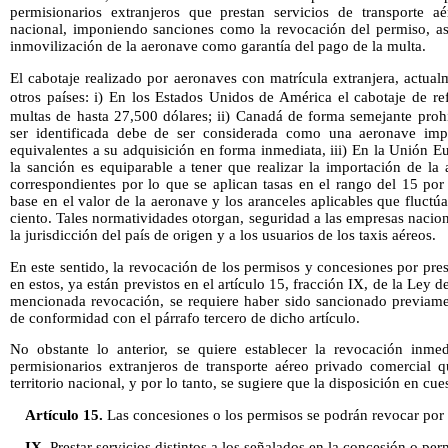
permisionarios extranjeros que prestan servicios de transporte aé
nacional, imponiendo sanciones como la revocación del permiso, as
inmovilización de la aeronave como garantía del pago de la multa.
El cabotaje realizado por aeronaves con matrícula extranjera, actua
otros países: i) En los Estados Unidos de América el cabotaje de re
multas de hasta 27,500 dólares; ii) Canadá de forma semejante proh
ser identificada debe de ser considerada como una aeronave imp
equivalentes a su adquisición en forma inmediata, iii) En la Unión Eu
la sanción es equiparable a tener que realizar la importación de la
correspondientes por lo que se aplican tasas en el rango del 15 por
base en el valor de la aeronave y los aranceles aplicables que fluctúa
ciento. Tales normatividades otorgan, seguridad a las empresas nacion
la jurisdicción del país de origen y a los usuarios de los taxis aéreos.
En este sentido, la revocación de los permisos y concesiones por prest
en estos, ya están previstos en el artículo 15, fracción IX, de la Ley d
mencionada revocación, se requiere haber sido sancionado previame
de conformidad con el párrafo tercero de dicho artículo.
No obstante lo anterior, se quiere establecer la revocación inmed
permisionarios extranjeros de transporte aéreo privado comercial q
territorio nacional, y por lo tanto, se sugiere que la disposición en cu
Artículo 15.
Las concesiones o los permisos se podrán revocar por
IX.
Prestar servicios distintos a los señalados en la concesión o per