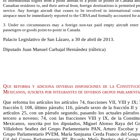
to international flights from a point abroad to a point or points in Canada and
Canadian residents to, and their arrival from, foreign destinations is permitted pr
service. Any foreign aircraft that ceases to be involved in international co
airspace must be immediately reported to the CBSA and formally accounted for as
3. Under no circumstances may a foreign non-tax paid empty aircraft enter
passengers or goods point-to-point in Canada.
Palacio Legislativo de San Lázaro, a 30 de abril de 2013.
Diputado Juan Manuel Carbajal Hernández (rúbrica)
Que reforma y adiciona diversas disposiciones de la Constituci
Mexicanos, suscrita por integrantes de diversos grupos parlamenta
Que reforma los artículos los artículos 74, fracciones VII, VIII y IX
fracción I; 108, último párrafo; 116, párrafo sexto de la fracción II y
artículos 25, con un párrafo segundo, pasando los actuales párrafos
tercero a noveno; 74, con las fracciones VIII y IX, de la Constitu
Mexicanos, suscrita por los diputados, Miguel Alonso Raya del G
Villalobos Seañez del Grupo Parlamentario PAN, Arturo Escobar y
Grupo Parlamentario PVEM, María Sanjuana Cerda Franco del Grupo 
Gil del Grupo Parlamentario PT, Ricardo Mejía Berdeja del Grup