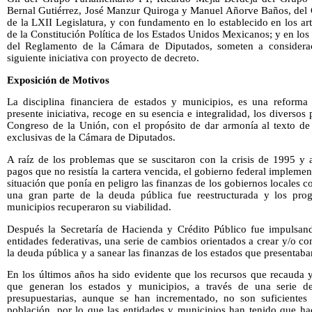
Bernal Gutiérrez, José Manzur Quiroga y Manuel Añorve Baños, del G
de la LXII Legislatura, y con fundamento en lo establecido en los art
de la Constitución Política de los Estados Unidos Mexicanos; y en los a
del Reglamento de la Cámara de Diputados, someten a considerac
siguiente iniciativa con proyecto de decreto.
Exposición de Motivos
La disciplina financiera de estados y municipios, es una reforma 
presente iniciativa, recoge en su esencia e integralidad, los diverso
Congreso de la Unión, con el propósito de dar armonía al texto de 
exclusivas de la Cámara de Diputados.
A raíz de los problemas que se suscitaron con la crisis de 1995 y a
pagos que no resistía la cartera vencida, el gobierno federal impleme
situación que ponía en peligro las finanzas de los gobiernos locales 
una gran parte de la deuda pública fue reestructurada y los prog
municipios recuperaron su viabilidad.
Después la Secretaría de Hacienda y Crédito Público fue impulsan
entidades federativas, una serie de cambios orientados a crear y/o co
la deuda pública y a sanear las finanzas de los estados que presenta
En los últimos años ha sido evidente que los recursos que recauda y
que generan los estados y municipios, a través de una serie de d
presupuestarias, aunque se han incrementado, no son suficientes 
población, por lo que las entidades y municipios han tenido que h