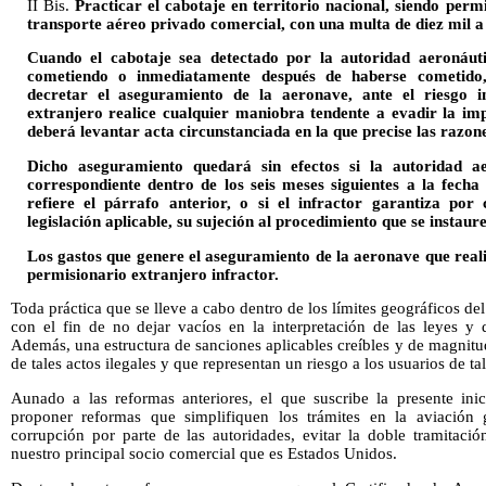
II Bis.
Practicar el cabotaje en territorio nacional, siendo perm
transporte aéreo privado comercial, con una multa de diez mil a 
Cuando el cabotaje sea detectado por la autoridad aeronáut
cometiendo o inmediatamente después de haberse cometido
decretar el aseguramiento de la aeronave, ante el riesgo i
extranjero realice cualquier maniobra tendente a evadir la imp
deberá levantar acta circunstanciada en la que precise las razon
Dicho aseguramiento quedará sin efectos si la autoridad ae
correspondiente dentro de los seis meses siguientes a la fecha
refiere el párrafo anterior, o si el infractor garantiza por
legislación aplicable, su sujeción al procedimiento que se instaur
Los gastos que genere el aseguramiento de la aeronave que reali
permisionario extranjero infractor.
Toda práctica que se lleve a cabo dentro de los límites geográficos del
con el fin de no dejar vacíos en la interpretación de las leyes y 
Además, una estructura de sanciones aplicables creíbles y de magnitud
de tales actos ilegales y que representan un riesgo a los usuarios de tal
Aunado a las reformas anteriores, el que suscribe la presente ini
proponer reformas que simplifiquen los trámites en la aviación g
corrupción por parte de las autoridades, evitar la doble tramitaci
nuestro principal socio comercial que es Estados Unidos.