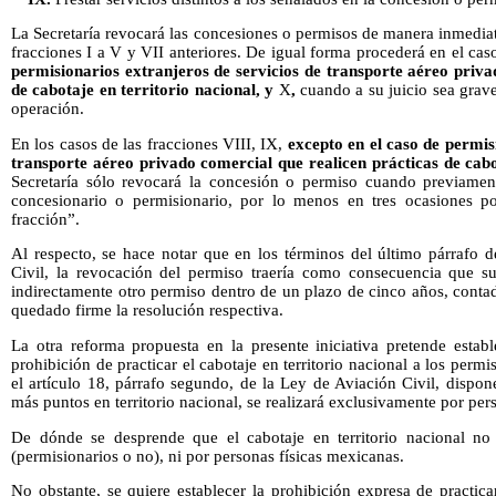
La Secretaría revocará las concesiones o permisos de manera inmedia
fracciones I a V y VII anteriores. De igual forma procederá en el cas
permisionarios extranjeros de servicios de transporte aéreo priva
de cabotaje en territorio nacional, y
X
,
cuando a su juicio sea grave
operación.
En los casos de las fracciones VIII, IX,
excepto en el caso de permis
transporte aéreo privado comercial que realicen prácticas de cabo
Secretaría sólo revocará la concesión o permiso cuando previamen
concesionario o permisionario, por lo menos en tres ocasiones po
fracción”.
Al respecto, se hace notar que en los términos del último párrafo d
Civil, la revocación del permiso traería como consecuencia que su 
indirectamente otro permiso dentro de un plazo de cinco años, contad
quedado firme la resolución respectiva.
La otra reforma propuesta en la presente iniciativa pretende estab
prohibición de practicar el cabotaje en territorio nacional a los permi
el artículo 18, párrafo segundo, de la Ley de Aviación Civil, dispon
más puntos en territorio nacional, se realizará exclusivamente por pe
De dónde se desprende que el cabotaje en territorio nacional no 
(permisionarios o no), ni por personas físicas mexicanas.
No obstante, se quiere establecer la prohibición expresa de practica