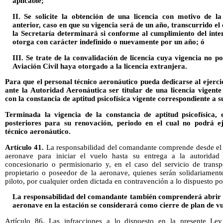
aplicable;
II. Se solicite la obtención de una licencia con motivo de l
anterior, caso en que su vigencia será de un año, transcurrido el
la Secretaría determinará si conforme al cumplimiento del intere
otorga con carácter indefinido o nuevamente por un año; ó
III. Se trate de la convalidación de licencia cuya vigencia no 
Aviación Civil haya otorgado a la licencia extranjera.
Para que el personal técnico aeronáutico pueda dedicarse al ejerci
ante la Autoridad Aeronáutica ser titular de una licencia vigent
con la constancia de aptitud psicofísica vigente correspondiente a s
Terminada la vigencia de la constancia de aptitud psicofísica, 
posteriores para su renovación, periodo en el cual no podrá e
técnico aeronáutico.
Artículo 41.
La responsabilidad del comandante comprende desde el
aeronave para iniciar el vuelo hasta su entrega a la autoridad
concesionario o permisionario y, en el caso del servicio de transp
propietario o poseedor de la aeronave, quienes serán solidariamen
piloto, por cualquier orden dictada en contravención a lo dispuesto po
La responsabilidad del comandante también comprenderá abrir su
aeronave en la estación se considerará como cierre de plan de vu
Artículo 86. Las infracciones a lo dispuesto en la presente Le