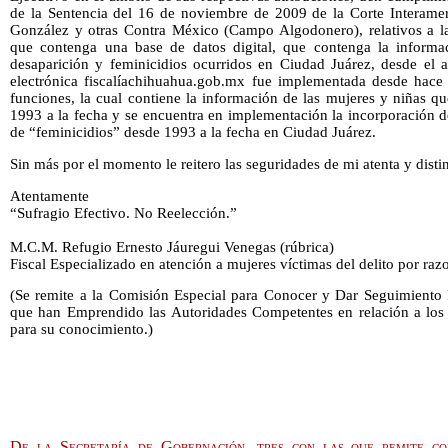
de la Sentencia del 16 de noviembre de 2009 de la Corte Interam
González y otras Contra México (Campo Algodonero), relativos a la
que contenga una base de datos digital, que contenga la informac
desaparición y feminicidios ocurridos en Ciudad Juárez, desde el
electrónica fiscalíachihuahua.gob.mx fue implementada desde hace
funciones, la cual contiene la información de las mujeres y niñas q
1993 a la fecha y se encuentra en implementación la incorporación 
de “feminicidios” desde 1993 a la fecha en Ciudad Juárez.
Sin más por el momento le reitero las seguridades de mi atenta y dist
Atentamente
“Sufragio Efectivo. No Reelección.”
M.C.M. Refugio Ernesto Jáuregui Venegas (rúbrica)
Fiscal Especializado en atención a mujeres víctimas del delito por ra
(Se remite a la Comisión Especial para Conocer y Dar Seguimiento 
que han Emprendido las Autoridades Competentes en relación a los 
para su conocimiento.)
De la Secretaría de Gobernación, tres con las que remite co