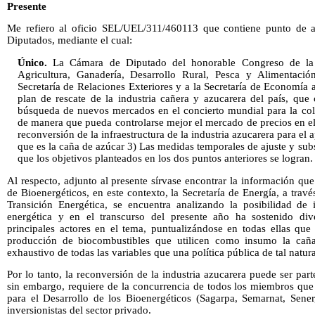
Presente
Me refiero al oficio SEL/UEL/311/460113 que contiene punto de 
Diputados, mediante el cual:
Único.
La Cámara de Diputado del honorable Congreso de la U
Agricultura, Ganadería, Desarrollo Rural, Pesca y Alimentación
Secretaría de Relaciones Exteriores y a la Secretaría de Economía
plan de rescate de la industria cañera y azucarera del país, que 
búsqueda de nuevos mercados en el concierto mundial para la col
de manera que pueda controlarse mejor el mercado de precios en el
reconversión de la infraestructura de la industria azucarera para e
que es la caña de azúcar 3) Las medidas temporales de ajuste y subs
que los objetivos planteados en los dos puntos anteriores se logran.
Al respecto, adjunto al presente sírvase encontrar la información qu
de Bioenergéticos, en este contexto, la Secretaría de Energía, a trav
Transición Energética, se encuentra analizando la posibilidad de i
energética y en el transcurso del presente año ha sostenido div
principales actores en el tema, puntualizándose en todas ellas que
producción de biocombustibles que utilicen como insumo la caña
exhaustivo de todas las variables que una política pública de tal natur
Por lo tanto, la reconversión de la industria azucarera puede ser pa
sin embargo, requiere de la concurrencia de todos los miembros que 
para el Desarrollo de los Bioenergéticos (Sagarpa, Semarnat, Sen
inversionistas del sector privado.