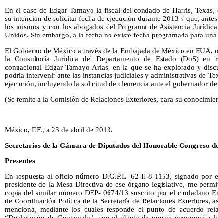
En el caso de Edgar Tamayo la fiscal del condado de Harris, Texas,
su intención de solicitar fecha de ejecución durante 2013 y que, antes
los mismos y con los abogados del Programa de Asistencia Jurídica
Unidos. Sin embargo, a la fecha no existe fecha programada para una 
El Gobierno de México a través de la Embajada de México en EUA, 
la Consultoría Jurídica del Departamento de Estado (DoS) en re
connacional Edgar Tamayo Arias, en la que se ha explorado y discu
podría intervenir ante las instancias judiciales y administrativas de Tex
ejecución, incluyendo la solicitud de clemencia ante el gobernador de
(Se remite a la Comisión de Relaciones Exteriores, para su conocimien
México, DF., a 23 de abril de 2013.
Secretarios de la Cámara de Diputados del Honorable Congreso de
Presentes
En respuesta al oficio número D.G.P.L. 62-II-8-1153, signado por e
presidente de la Mesa Directiva de ese órgano legislativo, me permit
copia del similar número DEP- 0674/13 suscrito por el ciudadano Em
de Coordinación Política de la Secretaría de Relaciones Exteriores,
menciona, mediante los cuales responde el punto de acuerdo rel
“Declaración de Guatemala”, con el objeto de que se convoque a las