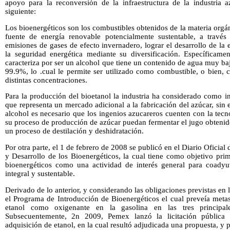
apoyo para la reconversión de la infraestructura de la industria a
siguiente:
Los bioenergéticos son los combustibles obtenidos de la materia org
fuente de energía renovable potencialmente sustentable, a través
emisiones de gases de efecto invernadero, lograr el desarrollo de la 
la seguridad energética mediante su diversificación. Específicamen
caracteriza por ser un alcohol que tiene un contenido de agua muy baj
99.9%, lo .cual le permite ser utilizado como combustible, o bien,
distintas concentraciones.
Para la producción del bioetanol la industria ha considerado como i
que representa un mercado adicional a la fabricación del azúcar, si
alcohol es necesario que los ingenios azucareros cuenten con la tec
su proceso de producción de azúcar puedan fermentar el jugo obtenid
un proceso de destilación y deshidratación.
Por otra parte, el 1 de febrero de 2008 se publicó en el Diario Oficia
y Desarrollo de los Bioenergéticos, la cual tiene como objetivo pri
bioenergéticos como una actividad de interés general para coadyu
integral y sustentable.
Derivado de lo anterior, y considerando las obligaciones previstas en l
el Programa de Introducción de Bioenergéticos el cual preveía metas
etanol como oxigenante en la gasolina en las tres principale
Subsecuentemente, 2n 2009, Pemex lanzó la licitación pública
adquisición de etanol, en la cual resultó adjudicada una propuesta, y 