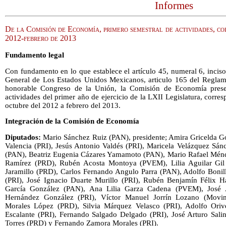
Informes
De la Comisión de Economía, primero semestral de actividades, co
2012-febrero de 2013
Fundamento legal
Con fundamento en lo que establece el artículo 45, numeral 6, incis
General de Los Estados Unidos Mexicanos, articulo 165 del Reglam
honorable Congreso de la Unión, la Comisión de Economía presen
actividades del primer año de ejercicio de la LXII Legislatura, corr
octubre del 2012 a febrero del 2013.
Integración de la Comisión de Economía
Diputados:
Mario Sánchez Ruiz (PAN), presidente; Amira Gricelda 
Valencia (PRI), Jesús Antonio Valdés (PRI), Maricela Velázquez Sánc
(PAN), Beatriz Eugenia Cázares Yamamoto (PAN), Mario Rafael Ménd
Ramírez (PRD), Rubén Acosta Montoya (PVEM), Lilia Aguilar Gil (P
Jaramillo (PRD), Carlos Fernando Angulo Parra (PAN), Adolfo Boni
(PRI), José Ignacio Duarte Murillo (PRI), Rubén Benjamín Félix H
García González (PAN), Ana Lilia Garza Cadena (PVEM), José
Hernández González (PRI), Víctor Manuel Jorrín Lozano (Movim
Morales López (PRD), Silvia Márquez Velasco (PRI), Adolfo Orive
Escalante (PRI), Fernando Salgado Delgado (PRI), José Arturo Sal
Torres (PRD) y Fernando Zamora Morales (PRI).