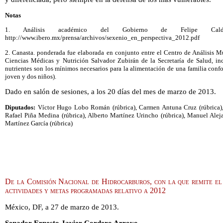
Notas
1. Análisis académico del Gobierno de Felipe Calde
http://www.ibero.mx/prensa/archivos/sexenio_en_perspectiva_2012.pdf
2. Canasta. ponderada fue elaborada en conjunto entre el Centro de Análisis Mul
Ciencias Médicas y Nutrición Salvador Zubirán de la Secretaría de Salud, i
nutrientes son los mínimos necesarios para la alimentación de una familia conf
joven y dos niños).
Dado en salón de sesiones, a los 20 días del mes de marzo de 2013.
Diputados:
Víctor Hugo Lobo Román (rúbrica), Carmen Antuna Cruz (rúbrica), 
Rafael Piña Medina (rúbrica), Alberto Martínez Urincho (rúbrica), Manuel Ale
Martínez García (rúbrica)
De la Comisión Nacional de Hidrocarburos, con la que remite el
actividades y metas programadas relativo a 2012
México, DF, a 27 de marzo de 2013.
Senador Ernesto Javier Cordero Arroyo