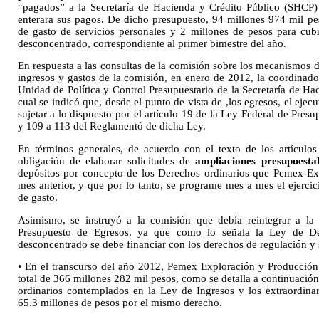
“pagados” a la Secretaría de Hacienda y Crédito Público (SHCP)
enterara sus pagos. De dicho presupuesto, 94 millones 974 mil pes
de gasto de servicios personales y 2 millones de pesos para cub
desconcentrado, correspondiente al primer bimestre del año.
En respuesta a las consultas de la comisión sobre los mecanismos 
ingresos y gastos de la comisión, en enero de 2012, la coordinador
Unidad de Política y Control Presupuestario de la Secretaría de Ha
cual se indicó que, desde el punto de vista de ,los egresos, el ejecu
sujetar a lo dispuesto por el artículo 19 de la Ley Federal de Pre
y 109 a 113 del Reglamentó de dicha Ley.
En términos generales, de acuerdo con el texto de los artículo
obligación de elaborar solicitudes de
ampliaciones presupuestal
depósitos por concepto de los Derechos ordinarios que Pemex-Exp
mes anterior, y que por lo tanto, se programe mes a mes el ejercici
de gasto.
Asimismo, se instruyó a la comisión que debía reintegrar a la
Presupuesto de Egresos, ya que como lo señala la Ley de De
desconcentrado se debe financiar con los derechos de regulación y 
• En el transcurso del año 2012, Pemex Exploración y Producción
total de 366 millones 282 mil pesos, como se detalla a continuación;
ordinarios contemplados en la Ley de Ingresos y los extraordina
65.3 millones de pesos por el mismo derecho.