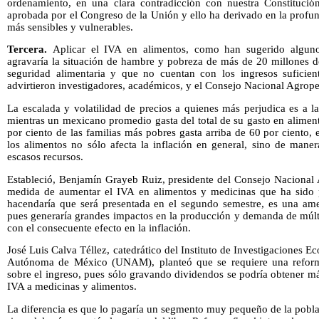
ordenamiento, en una clara contradicción con nuestra Constitució
aprobada por el Congreso de la Unión y ello ha derivado en la profu
más sensibles y vulnerables.
Tercera.
Aplicar
el IVA en alimentos, como han sugerido algunos
agravaría la situación de hambre y pobreza de más de 20 millones d
seguridad alimentaria y que no cuentan con los ingresos suficien
advirtieron investigadores, académicos, y el Consejo Nacional Agrope
La escalada y volatilidad de precios a quienes más perjudica es a l
mientras un mexicano promedio gasta del total de su gasto en alimen
por ciento de las familias más pobres gasta arriba de 60 por ciento, 
los alimentos no sólo afecta la inflación en general, sino de mane
escasos recursos.
Estableció, Benjamín Grayeb Ruiz, presidente del Consejo Nacional
medida de aumentar el IVA en alimentos y medicinas que ha sido 
hacendaría que será presentada en el segundo semestre, es una amen
pues generaría grandes impactos en la producción y demanda de múlti
con el consecuente efecto en la inflación.
José Luis Calva Téllez, catedrático del Instituto de Investigaciones 
Autónoma de México (UNAM), planteó que se requiere una reform
sobre el ingreso, pues sólo gravando dividendos se podría obtener má
IVA a medicinas y alimentos.
La diferencia es que lo pagaría un segmento muy pequeño de la pobl