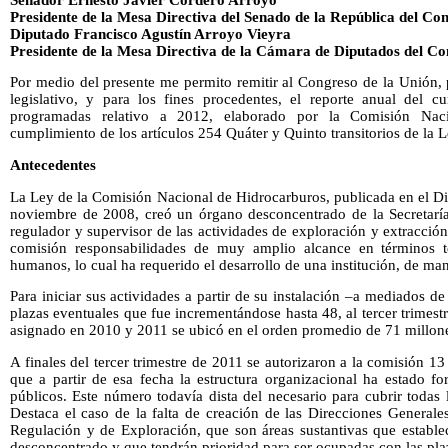
Presidente de la Mesa Directiva del Senado de la República del Co
Diputado Francisco Agustín Arroyo Vieyra
Presidente de la Mesa Directiva de la Cámara de Diputados del Co
Por medio del presente me permito remitir al Congreso de la Unión,
legislativo, y para los fines procedentes, el reporte anual del 
programadas relativo a 2012, elaborado por la Comisión Nac
cumplimiento de los artículos 254 Quáter y Quinto transitorios de la 
Antecedentes
La Ley de la Comisión Nacional de Hidrocarburos, publicada en el Dia
noviembre de 2008, creó un órgano desconcentrado de la Secretarí
regulador y supervisor de las actividades de exploración y extracción
comisión responsabilidades de muy amplio alcance en términos t
humanos, lo cual ha requerido el desarrollo de una institución, de ma
Para iniciar sus actividades a partir de su instalación –a mediados d
plazas eventuales que fue incrementándose hasta 48, al tercer trimest
asignado en 2010 y 2011 se ubicó en el orden promedio de 71 millon
A finales del tercer trimestre de 2011 se autorizaron a la comisión 13
que a partir de esa fecha la estructura organizacional ha estado f
públicos. Este número todavía dista del necesario para cubrir todas l
Destaca el caso de la falta de creación de las Direcciones General
Regulación y de Exploración, que son áreas sustantivas que estable
desconcentrado y que tendrán prioridad para ser ocupadas con las plaz