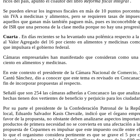
ricos del país, apuntó el coautor del libro
Reforma fiscal integral
.
Se pueden elevar los ingresos fiscales en más de 10 puntos porcentu
sin IVA a medicinas y alimentos, pero se requieren tasas de impues
aquellos que ganan más también paguen más, pues es inconcebible q
de ISR que una persona de la clase media porque no hay una progresiv
Cuarta
. En días recientes se ha levantado una polémica respecto a l
al Valor Agregado del 16 por ciento en alimentos y medicinas como 
que impulsara el gobierno federal.
Cámaras empresariales han manifestado que consideran como una 
ciento en alimentos y medicinas.
En este contexto el presidente de la Cámara Nacional de Comercio, 
Cantú Sánchez, dio a conocer que este tema es revisado en Concanac
fin de incorporar propuestas al respecto.
Señaló que son 254 las cámaras adherías a Concanaco las que analiza
hechas tienen dos
vertientes de beneficio y perjuicio para los ciudada
Por su parte el presidente de la Confederación Patronal de la Re
local, Eduardo Salvador Kasis Chevaile, indicó que el órgano empre
favor de la propuesta, no obstante deben analizarse aspectos importan
productos de primera necesidad no se convierta en una afectación a la
propuesta de Coparmex es impulsar que este impuesto oscile entre el 
lo que el organismo considera pertinente es que se grave el 5 por c