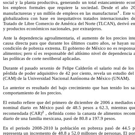
social y la planta productiva, generando un total estancamiento ec
los empleos formales que requiere la sociedad. Desde el año 20
1
manufactureras y un millón de empleos en las manufacturas
. Este v
globalizadora con base en inequitativos tratados internacionales d
Tratado de Libre Comercio de América del Norte (TLCAN), derivó en u
y productos económicos nacionales, por extranjeros.
Ante la dependencia agroalimentaria, el aumento de los precios int
causa directa para que durante los últimos cuatro años, se hayan s
condición de pobreza extrema. El gobierno de México no es responsab
alimentos; pero sí es responsable del altísimo nivel de dependencia 
las políticas de corte neoliberal aplicadas.
Durante el pasado sexenio de Felipe Calderón el salario real de los
pérdida de poder adquisitivo de 42 por ciento, revela un estudio del 
(CAM) de la Universidad Nacional Autónoma de México (UNAM).
Lo anterior es resultado del bajo crecimiento que han tenido los sa
comportamiento de los precios.
El estudio refiere que del primero de diciembre de 2006 a mediados 
nominal diario en México pasó de 48.5 pesos a 62.3, mientras que 
2
recomendada (CAR)
, definida como la canasta de alimentos reco
diario de una familia mexicana, pasó de 80.8 a 197.9 pesos.
En el periodo 2008-2010 la población en pobreza pasó de 44.5 po
representa un incremento de 48.8 a 52.0 millones de personas. El po