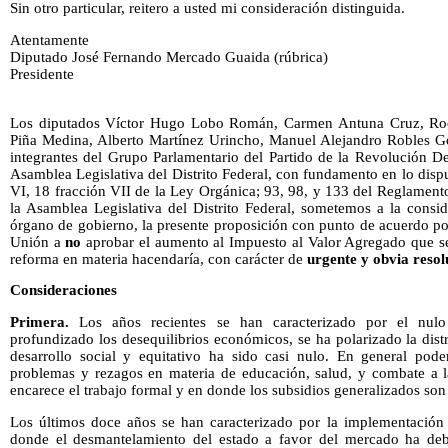
Sin otro particular, reitero a usted mi consideración distinguida.
Atentamente
Diputado José Fernando Mercado Guaida (rúbrica)
Presidente
Los diputados Víctor Hugo Lobo Román, Carmen Antuna Cruz, Rocí
Piña Medina, Alberto Martínez Urincho, Manuel Alejandro Robles G
integrantes del Grupo Parlamentario del Partido de la Revolución De
Asamblea Legislativa del Distrito Federal,
con fundamento en lo dispue
VI, 18 fracción VII de la Ley Orgánica; 93, 98, y 133
del Reglamento
la Asamblea Legislativa del Distrito Federal, sometemos a la consi
órgano de gobierno, la presente proposición con punto de acuerdo po
Unión a
no
aprobar el aumento al
Impuesto al Valor Agregado que se
reforma en materia hacendaría, con carácter de
urgente y obvia reso
Consideraciones
Primera.
Los años recientes se han caracterizado por el nulo
profundizado los desequilibrios económicos, se ha polarizado la dist
desarrollo social y equitativo ha sido casi nulo. En general pod
problemas y rezagos en materia de educación, salud, y combate a l
encarece el trabajo formal y en donde los subsidios generalizados son 
Los últimos doce años se han caracterizado por la implementación d
donde el desmantelamiento del estado a favor del mercado ha debi