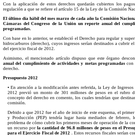
Con la aplicación de estos derechos quedarán cubiertos los pagos
regulación a que se refiere el artículo 15 de la Ley de la Comisión Na
El último día hábil del mes marzo de cada año la Comisión Nacion
Cámaras del Congreso de la Unión un reporte anual del cumpli
programadas.
Con base en lo anterior, se estableció el Derecho para regular y supe
hidrocarburos (derecho), cuyos ingresos serían destinados a cubrir el
del ejercicio fiscal de 2012.
Asimismo, el mencionado artículo dispuso que este órgano desco
anual del cumplimiento de actividades y metas programadas
con e
derecho.
Presupuesto 2012
• En atención a la modificación antes referida, la Ley de Ingresos 
2012 previó un monto de 301 millones de pesos en el rubro de
concepto del derecho en comento, los cuales tendrían que destinar
comisión.
Debido a que 2012 fue el año de inicio de este esquema, el prim
y Producción (PEP) tendría lugar hasta mediados de febrero, lo
problema de cómo cubrir los primeros meses de operación de la com
un recurso por
la cantidad de 96.8 millones de pesos en el Pres
para el Ejercicio Fiscal de 2012
. Estos recursos fiscales serían c