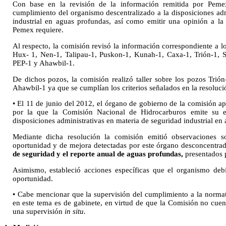
Con base en la revisión de la información remitida por Pemex
cumplimiento del organismo descentralizado a la disposiciones adm
industrial en aguas profundas, así como emitir una opinión a la
Pemex requiere.
Al respecto, la comisión revisó la información correspondiente a l
Hux- 1, Nen-1, Talipau-1, Puskon-1, Kunah-1, Caxa-1, Trión-1,
PEP-1 y Ahawbil-1.
De dichos pozos, la comisión realizó taller sobre los pozos Tri
Ahawbil-1 ya que se cumplían los criterios señalados en la resolu
• El 11 de junio del 2012, el órgano de gobierno de la comisión 
por la que la Comisión Nacional de Hidrocarburos emite su e
disposiciones administrativas en materia de seguridad industrial e
Mediante dicha resolución la comisión emitió observaciones s
oportunidad y de mejora detectadas por este órgano desconcentrad
de seguridad y el reporte anual de aguas profundas,
presentados 
Asimismo, estableció acciones específicas que el organismo debí
oportunidad.
• Cabe mencionar que la supervisión del cumplimiento a la normat
en este tema es de gabinete, en virtud de que la Comisión no cuen
una supervisión
in situ.