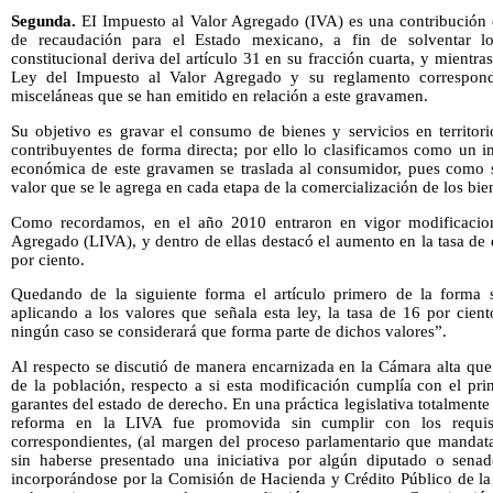
Segunda.
EI
Impuesto al Valor Agregado (IVA) es una contribución 
de recaudación para el Estado mexicano, a fin de solventar l
constitucional deriva del artículo 31 en su fracción cuarta, y mientra
Ley del Impuesto al Valor Agregado y su reglamento correspondi
misceláneas que se han emitido en relación a este gravamen.
Su objetivo es gravar el consumo de bienes y servicios en territori
contribuyentes de forma directa; por ello lo clasificamos como un i
económica de este gravamen se traslada al consumidor, pues como s
valor que se le agrega en cada etapa de la comercialización de los bien
Como recordamos, en el año 2010 entraron en vigor modificacion
Agregado (LIVA), y dentro de ellas destacó el aumento en la tasa de
por ciento.
Quedando de la siguiente forma el artículo primero de la forma s
aplicando a los valores que señala esta ley, la tasa de 16 por cien
ningún caso se considerará que forma parte de dichos valores”.
Al respecto se discutió de manera encarnizada en la Cámara alta que
de la población, respecto a si esta modificación cumplía con el pr
garantes del estado de derecho. En una práctica legislativa totalment
reforma en la LIVA fue promovida sin cumplir con los requisit
correspondientes, (al margen del proceso parlamentario que mandata
sin haberse presentado una iniciativa por algún diputado o senad
incorporándose por la Comisión de Hacienda y Crédito Público de l