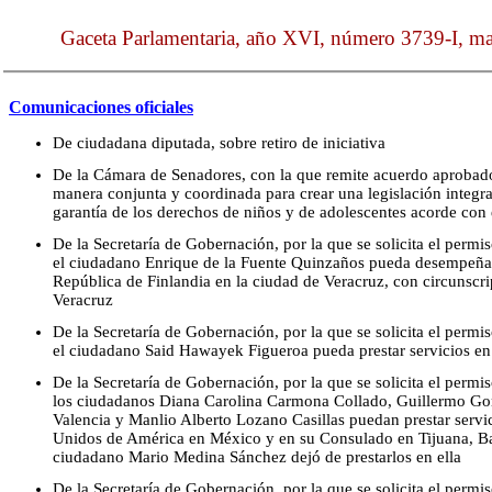
Gaceta Parlamentaria, año XVI, número 3739-I, mar
Comunicaciones oficiales
De ciudadana diputada, sobre retiro de iniciativa
De la Cámara de Senadores, con la que remite acuerdo aprobado
manera conjunta y coordinada para crear una legislación integr
garantía de los derechos de niños y de adolescentes acorde con
De la Secretaría de Gobernación, por la que se solicita el permi
el ciudadano Enrique de la Fuente Quinzaños pueda desempeñar 
República de Finlandia en la ciudad de Veracruz, con circunscri
Veracruz
De la Secretaría de Gobernación, por la que se solicita el permi
el ciudadano Said Hawayek Figueroa pueda prestar servicios en
De la Secretaría de Gobernación, por la que se solicita el permi
los ciudadanos Diana Carolina Carmona Collado, Guillermo Gon
Valencia y Manlio Alberto Lozano Casillas puedan prestar servi
Unidos de América en México y en su Consulado en Tijuana, Baj
ciudadano Mario Medina Sánchez dejó de prestarlos en ella
De la Secretaría de Gobernación, por la que se solicita el permi