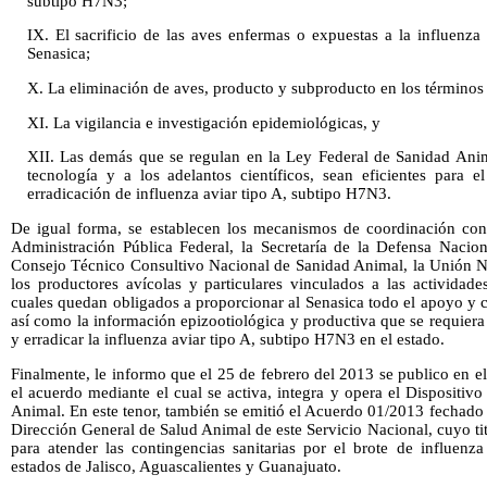
subtipo H7N3;
IX. El sacrificio de las aves enfermas o expuestas a la influenza
Senasica;
X. La eliminación de aves, producto y subproducto en los términos q
XI. La vigilancia e investigación epidemiológicas, y
XII. Las demás que se regulan en la Ley Federal de Sanidad Anim
tecnología y a los adelantos científicos, sean eficientes para e
erradicación de influenza aviar tipo A, subtipo H7N3.
De igual forma, se establecen los mecanismos de coordinación con
Administración Pública Federal, la Secretaría de la Defensa Nacion
Consejo Técnico Consultivo Nacional de Sanidad Animal, la Unión Na
los productores avícolas y particulares vinculados a las actividade
cuales quedan obligados a proporcionar al Senasica todo el apoyo y c
así como la información epizootiológica y productiva que se requiera 
y erradicar la influenza aviar tipo A, subtipo H7N3 en el estado.
Finalmente, le informo que el 25 de febrero del 2013 se publico en e
el acuerdo mediante el cual se activa, integra y opera el Dispositi
Animal. En este tenor, también se emitió el Acuerdo 01/2013 fechado e
Dirección General de Salud Animal de este Servicio Nacional, cuyo tit
para atender las contingencias sanitarias por el brote de influenz
estados de Jalisco, Aguascalientes y Guanajuato.