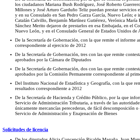
los ciudadanos Mariana Bush Rodríguez, José Roberto Guerrero 
Millones y José Arturo Garduño Teliz puedan prestar servicios
y en su Consulado en San Pedro Garza García, Nuevo León; e i
Catalán Calvillo, Benjamín Martínez Gutiérrez, Verónica Marí
Sánchez Merito dejaron de prestarlos en esa Embajada, en el Co
Nuevo León, y en el Consulado General de Estados Unidos de A
De la Secretaría de Gobernación, con la que remite el informe 
correspondiente al ejercicio de 2012
De la Secretaría de Gobernación, tres con las que remite contes
aprobados por la Cámara de Diputados
De la Secretaría de Gobernación, dos con las que remite contes
aprobados por la Comisión Permanente correspondiente al prim
Del Instituto Nacional de Estadística y Geografía, con la que re
resultados correspondiente a 2012
De la Secretaría de Hacienda y Crédito Público, por la que info
Servicio de Administración Tributaria, a través de las autorida
únicamente mercancías perecederas, de fácil descomposición o de
Servicio de Administración y Enajenación de Bienes
Solicitudes de licencia
De los diputados Alicia Concepción Ricalde Magaña, Juan Manu