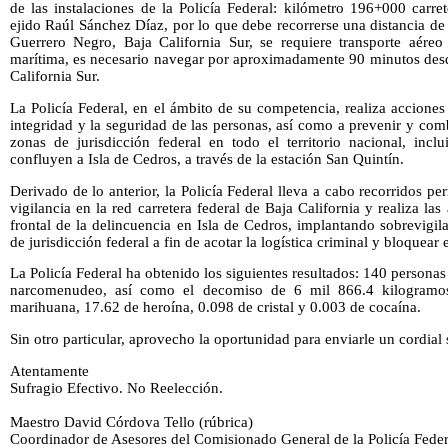
de las instalaciones de la Policía Federal: kilómetro 196+000 carre
ejido Raúl Sánchez Díaz, por lo que debe recorrerse una distancia d
Guerrero Negro, Baja California Sur, se requiere transporte aéreo 
marítima, es necesario navegar por aproximadamente 90 minutos desd
California Sur.
La Policía Federal, en el ámbito de su competencia, realiza acciones 
integridad y la seguridad de las personas, así como a prevenir y comb
zonas de jurisdicción federal en todo el territorio nacional, incl
confluyen a Isla de Cedros, a través de la estación San Quintín.
Derivado de lo anterior, la Policía Federal lleva a cabo recorridos p
vigilancia en la red carretera federal de Baja California y realiza la
frontal de la delincuencia en Isla de Cedros, implantando sobrevigila
de jurisdicción federal a fin de acotar la logística criminal y bloquear 
La Policía Federal ha obtenido los siguientes resultados: 140 personas 
narcomenudeo, así como el decomiso de 6 mil 866.4 kilogramos
marihuana, 17.62 de heroína, 0.098 de cristal y 0.003 de cocaína.
Sin otro particular, aprovecho la oportunidad para enviarle un cordial 
Atentamente
Sufragio Efectivo. No Reelección.
Maestro David Córdova Tello (rúbrica)
Coordinador de Asesores del Comisionado General de la Policía Feder