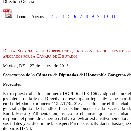
Directora General
1
2
3
4
5
6
7
8
9
9
10
11
Informe
Anexos
De la Secretaría de Gobernación, tres con las que remite co
aprobados por la Cámara de Diputados
México, DF, a 22 de marzo de 2013.
Secretarios de la Cámara de Diputados del Honorable Congreso de
Presentes
En respuesta al oficio número DGPL 62-II-8-1067, signado por el
presidente de la Mesa Directiva de ese órgano legislativo, me permito
copia del similar número 112.2.173/2013, suscrito por el licenciad
general adjunto de Estudios Interinstitucionales de la Secretaría d
Rural, Pesca y Alimentación, así como el anexo que en el mismo
responde el punto de acuerdo relativo a revisar exhaustivamente toda
sus filiales y se determine la suspensión de sus actividades hasta que 
del virus H7N3.