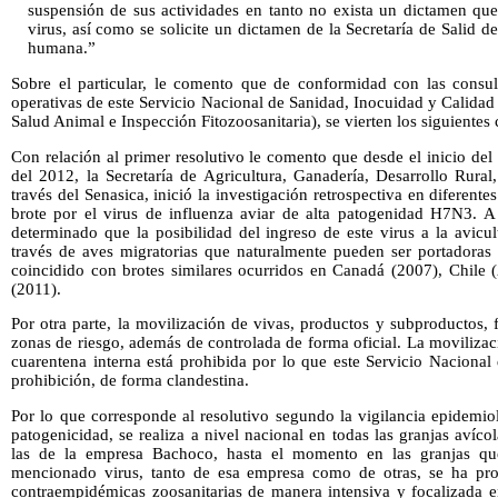
suspensión de sus actividades en tanto no exista un dictamen que 
virus, así como se solicite un dictamen de la Secretaría de Salid d
humana.”
Sobre el particular, le comento que de conformidad con las consult
operativas de este Servicio Nacional de Sanidad, Inocuidad y Calida
Salud Animal e Inspección Fitozoosanitaria), se vierten los siguientes
Con relación al primer resolutivo le comento que desde el inicio del 
del 2012, la Secretaría de Agricultura, Ganadería, Desarrollo Ru
través del Senasica, inició la investigación retrospectiva en diferente
brote por el virus de influenza aviar de alta patogenidad H7N3. A 
determinado que la posibilidad del ingreso de este virus a la avicu
través de aves migratorias que naturalmente pueden ser portadoras 
coincidido con brotes similares ocurridos en Canadá (2007), Chile
(2011).
Por otra parte, la movilización de vivas, productos y subproductos, 
zonas de riesgo, además de controlada de forma oficial. La movilizac
cuarentena interna está prohibida por lo que este Servicio Nacional
prohibición, de forma clandestina.
Por lo que corresponde al resolutivo segundo la vigilancia epidemio
patogenicidad, se realiza a nivel nacional en todas las granjas avíc
las de la empresa Bachoco, hasta el momento en las granjas que
mencionado virus, tanto de esa empresa como de otras, se ha pro
contraempidémicas zoosanitarias de manera intensiva y focalizada e