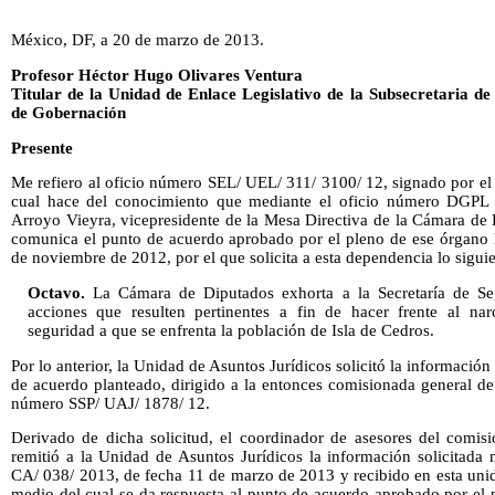
México, DF, a 20 de marzo de 2013.
Profesor Héctor Hugo Olivares Ventura
Titular de la Unidad de Enlace Legislativo de la Subsecretaria de 
de Gobernación
Presente
Me refiero al oficio número SEL/ UEL/ 311/ 3100/ 12,
signado por el 
cual hace del conocimiento que mediante el oficio número DGPL 6
Arroyo Vieyra, vicepresidente de la Mesa Directiva de la Cámara de
comunica el punto de acuerdo aprobado por el pleno de ese órgano le
de noviembre de 2012, por el que solicita a esta dependencia lo siguie
Octavo.
La Cámara de Diputados exhorta a la Secretaría de Segu
acciones que resulten pertinentes a fin de hacer frente al 
seguridad a que se enfrenta la población de Isla de Cedros.
Por lo anterior, la Unidad de Asuntos Jurídicos solicitó la informació
de acuerdo planteado, dirigido a la entonces comisionada general de 
número SSP/ UAJ/ 1878/ 12.
Derivado de dicha solicitud, el coordinador de asesores del comisi
remitió a la Unidad de Asuntos Jurídicos la información solicitada
CA/ 038/ 2013, de fecha 11 de marzo de 2013 y recibido en esta unid
medio del cual se da respuesta al punto de acuerdo aprobado por el