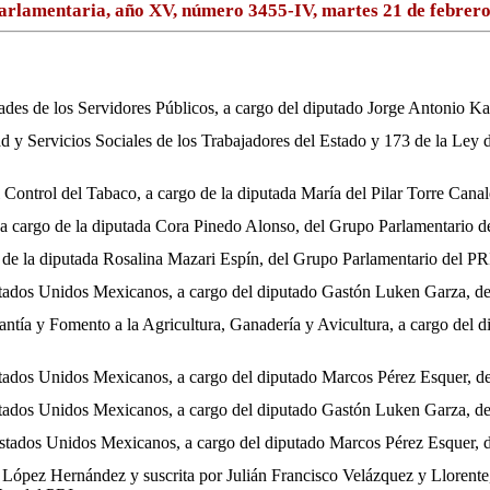
arlamentaria, año XV, número 3455-IV, martes 21 de febrero
dades de los Servidores Públicos, a cargo del diputado Jorge Antonio
dad y Servicios Sociales de los Trabajadores del Estado y 173 de la Ley
l Control del Tabaco, a cargo de la diputada María del Pilar Torre Can
, a cargo de la diputada Cora Pinedo Alonso, del Grupo Parlamentario 
o de la diputada Rosalina Mazari Espín, del Grupo Parlamentario del PR
s Estados Unidos Mexicanos, a cargo del diputado Gastón Luken Garza, 
rantía y Fomento a la Agricultura, Ganadería y Avicultura, a cargo del
 Estados Unidos Mexicanos, a cargo del diputado Marcos Pérez Esquer, 
s Estados Unidos Mexicanos, a cargo del diputado Gastón Luken Garza, 
s Estados Unidos Mexicanos, a cargo del diputado Marcos Pérez Esquer,
ia López Hernández y suscrita por Julián Francisco Velázquez y Lloren