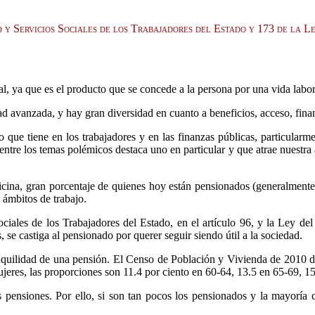
d y Servicios Sociales de los Trabajadores del Estado y 173 de la L
l, ya que es el producto que se concede a la persona por una vida labora
ad avanzada, y hay gran diversidad en cuanto a beneficios, acceso, fin
que tiene en los trabajadores y en las finanzas públicas, particularm
, entre los temas polémicos destaca uno en particular y que atrae nuest
dicina, gran porcentaje de quienes hoy están pensionados (generalment
 ámbitos de trabajo.
iales de los Trabajadores del Estado, en el artículo 96, y la Ley del
 se castiga al pensionado por querer seguir siendo útil a la sociedad.
nquilidad de una pensión. El Censo de Población y Vivienda de 2010 d
jeres, las proporciones son 11.4 por ciento en 60-64, 13.5 en 65-69, 1
pensiones. Por ello, si son tan pocos los pensionados y la mayoría co