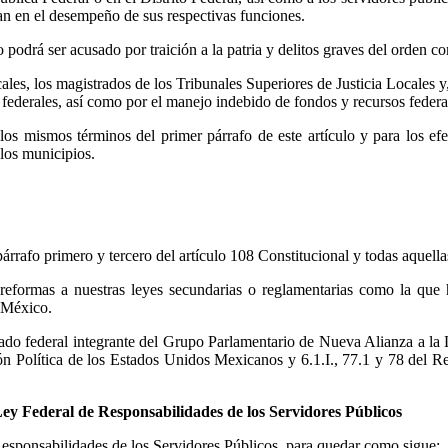
an en el desempeño de sus respectivas funciones.
o podrá ser acusado por traición a la patria y delitos graves del orden c
cales, los magistrados de los Tribunales Superiores de Justicia Locales y
s federales, así como por el manejo indebido de fondos y recursos federa
los mismos términos del primer párrafo de este artículo y para los efe
los municipios.
 párrafo primero y tercero del artículo 108 Constitucional y todas aque
eformas a nuestras leyes secundarias o reglamentarias como la que h
n México.
utado federal integrante del Grupo Parlamentario de Nueva Alianza a l
ción Política de los Estados Unidos Mexicanos y 6.1.I., 77.1 y 78 del 
a Ley Federal de Responsabilidades de los Servidores Públicos
 Responsabilidades de los Servidores Públicos, para quedar como sigue: