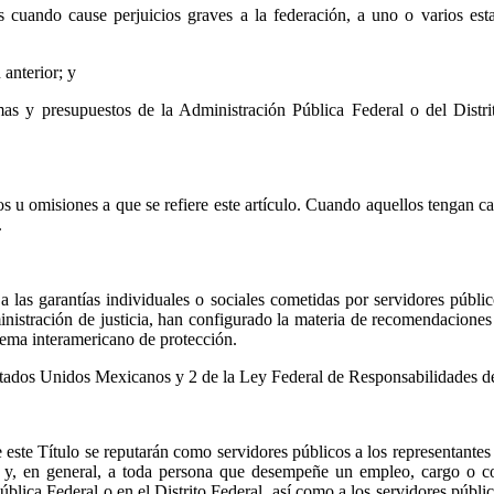
es cuando cause perjuicios graves a la federación, a uno o varios es
 anterior; y
amas y presupuestos de la Administración Pública Federal o del Distr
s u omisiones a que se refiere este artículo. Cuando aquellos tengan ca
.
 a las garantías individuales o sociales cometidas por servidores públi
ministración de justicia, han configurado la materia de recomendacione
tema interamericano de protección.
Estados Unidos Mexicanos y 2 de la Ley Federal de Responsabilidades de
 este Título se reputarán como servidores públicos a los representantes
os y, en general, a toda persona que desempeñe un empleo, cargo o c
ública Federal o en el Distrito Federal, así como a los servidores públ