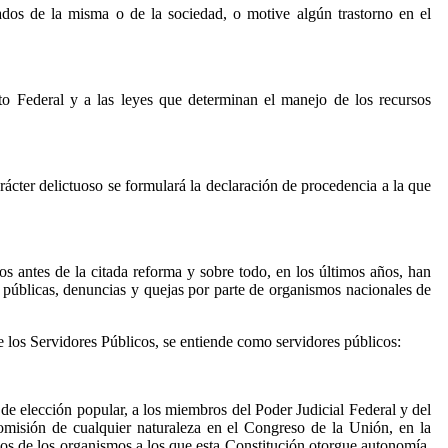
tados de la misma o de la sociedad, o motive algún trastorno en el
ito Federal y a las leyes que determinan el manejo de los recursos
rácter delictuoso se formulará la declaración de procedencia a la que
cos antes de la citada reforma y sobre todo, en los últimos años, han
s públicas, denuncias y quejas por parte de organismos nacionales de
 los Servidores Públicos, se entiende como servidores públicos:
 de elección popular, a los miembros del Poder Judicial Federal y del
omisión de cualquier naturaleza en el Congreso de la Unión, en la
icos de los organismos a los que esta Constitución otorgue autonomía,