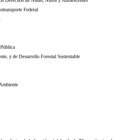
e los Derechos de Niñas, Niños y Adolescentes
totransporte Federal
s
 Pública
nte, y de Desarrollo Forestal Sustentable
l Ambiente