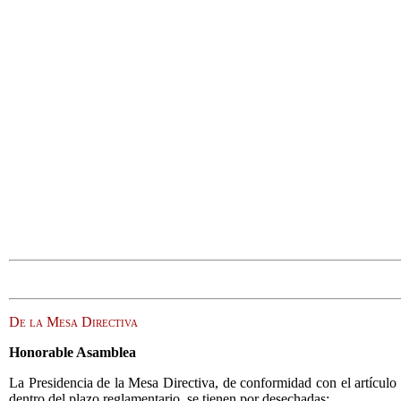
De la Mesa Directiva
Honorable Asamblea
La Presidencia de la Mesa Directiva, de conformidad con el artículo 
dentro del plazo reglamentario, se tienen por desechadas: