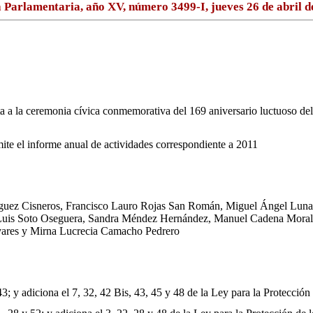
 Parlamentaria, año XV, número 3499-I, jueves 26 de abril d
nvita a la ceremonia cívica conmemorativa del 169 aniversario luctuoso
ite el informe anual de actividades correspondiente a 2011
íguez Cisneros, Francisco Lauro Rojas San Román, Miguel Ángel Luna 
Luis Soto Oseguera, Sandra Méndez Hernández, Manuel Cadena Morale
ivares y Mirna Lucrecia Camacho Pedrero
43; y adiciona el 7, 32, 42 Bis, 43, 45 y 48 de la Ley para la Protecci