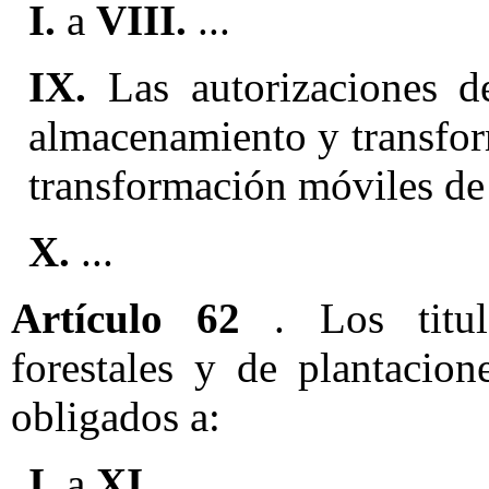
I.
a
VIII.
...
IX.
Las autorizaciones d
almacenamiento y transfor
transformación móviles de 
X.
...
Artículo 62
. Los titul
forestales y de plantacion
obligados a:
I.
a
XI.
...