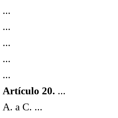
...
...
...
...
...
Artículo 20.
...
A. a C. ...