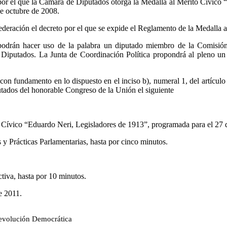
 por el que la Cámara de Diputados otorga la Medalla al Mérito Cívico
de octubre de 2008.
 Federación el decreto por el que se expide el Reglamento de la Medalla
n podrán hacer uso de la palabra un diputado miembro de la Comisió
Diputados. La Junta de Coordinación Política propondrá al pleno un 
, con fundamento en lo dispuesto en el inciso b), numeral 1, del artíc
tados del honorable Congreso de la Unión el siguiente
 Cívico “Eduardo Neri, Legisladores de 1913”, programada para el 27 de
 Prácticas Parlamentarias, hasta por cinco minutos.
tiva, hasta por 10 minutos.
e 2011.
Revolución Democrática