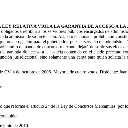
LEY RELATIVA VIOLA LA GARANTÍA DE ACCESO A LA 
bligados a retribuir a los servidores públicos encargados de administra
para la admisión de su pretensión. Así, la mencionada prohibición consti
ique una erogación para el gobernador, pues el servicio de administració
olicitud o demanda de concurso mercantil dejará de surtir sus efectos si 
a la garantía de acceso a la justicia contenida en el citado precepto c
nción jurisdiccional, sino solamente una carga para quien solicita la 
 CV. 4 de octubre de 2006. Mayoría de cuatro votos. Disidente: Juan
a:
to que reforma el artículo 24 de la Ley de Concursos Mercantiles, por l
concluido.
de junio de 2010.