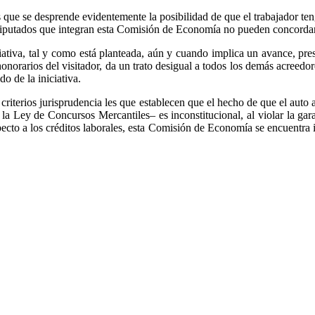
os que se desprende evidentemente la posibilidad de que el trabajador te
s diputados que integran esta Comisión de Economía no pueden concordar
ciativa, tal y como está planteada, aún y cuando implica un avance, pre
 honorarios del visitador, da un trato desigual a todos los demás acree
 de la iniciativa.
 criterios jurisprudencia les que establecen que el hecho de que el aut
e la Ley de Concursos Mercantiles– es inconstitucional, al violar la ga
pecto a los créditos laborales, esta Comisión de Economía se encuentra 