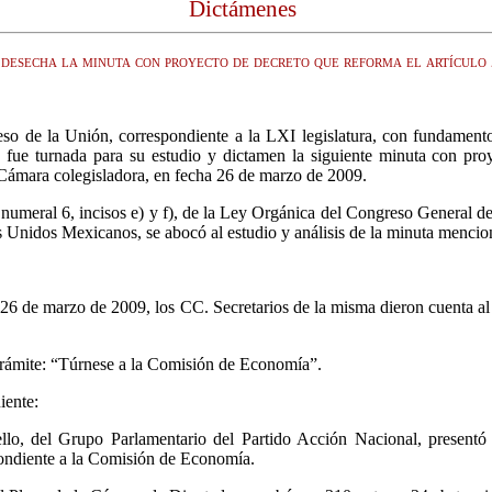
Dictámenes
 desecha la minuta con proyecto de decreto que reforma el artícul
 de la Unión, correspondiente a la LXI legislatura, con fundamento 
fue turnada para su estudio y dictamen la siguiente minuta con proy
 Cámara colegisladora, en fecha 26 de marzo de 2009.
umeral 6, incisos e) y f), de la Ley Orgánica del Congreso General de
 Unidos Mexicanos, se abocó al estudio y análisis de la minuta menciona
6 de marzo de 2009, los CC. Secretarios de la misma dieron cuenta al
 trámite: “Túrnese a la Comisión de Economía”.
iente:
lo, del Grupo Parlamentario del Partido Acción Nacional, presentó 
spondiente a la Comisión de Economía.