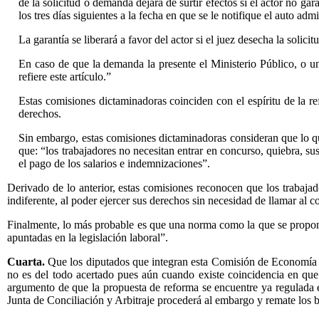
de la solicitud o demanda dejará de surtir efectos si el actor no ga
los tres días siguientes a la fecha en que se le notifique el auto admi
La garantía se liberará a favor del actor si el juez desecha la solic
En caso de que la demanda la presente el Ministerio Público, o un 
refiere este artículo.”
Estas comisiones dictaminadoras coinciden con el espíritu de la re
derechos.
Sin embargo, estas comisiones dictaminadoras consideran que lo que
que: “los trabajadores no necesitan entrar en concurso, quiebra, s
el pago de los salarios e indemnizaciones”.
Derivado de lo anterior, estas comisiones reconocen que los trabajad
indiferente, al poder ejercer sus derechos sin necesidad de llamar al 
Finalmente, lo más probable es que una norma como la que se propone 
apuntadas en la legislación laboral”.
Cuarta.
Que los diputados que integran esta Comisión de Economía d
no es del todo acertado pues aún cuando existe coincidencia en que 
argumento de que la propuesta de reforma se encuentre ya regulada en 
Junta de Conciliación y Arbitraje procederá al embargo y remate los b