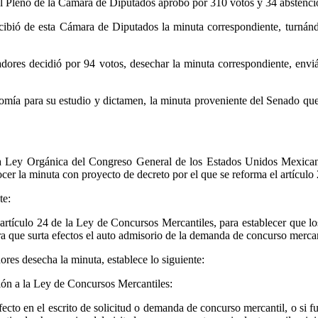
 el Pleno de la Cámara de Diputados aprobó por 310 votos y 34 abstenci
ecibió de esta Cámara de Diputados la minuta correspondiente, turná
dores decidió por 94 votos, desechar la minuta correspondiente, env
ía para su estudio y dictamen, la minuta proveniente del Senado que d
la Ley Orgánica del Congreso General de los Estados Unidos Mexicano
er la minuta con proyecto de decreto por el que se reforma el artículo
te:
artículo 24 de la Ley de Concursos Mercantiles, para establecer que lo
ra que surta efectos el auto admisorio de la demanda de concurso mercan
res desecha la minuta, establece lo siguiente:
ión a la Ley de Concursos Mercantiles:
cto en el escrito de solicitud o demanda de concurso mercantil, o si fu