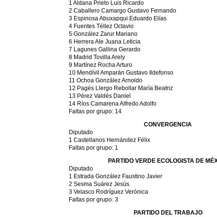
1 Aldana Prieto Luis Ricardo
2 Caballero Camargo Gustavo Fernando
3 Espinosa Abuxapqui Eduardo Elías
4 Fuentes Téllez Octavio
5 González Zarur Mariano
6 Herrera Ale Juana Leticia
7 Lagunes Gallina Gerardo
8 Madrid Tovilla Arely
9 Martínez Rocha Arturo
10 Mendívil Amparán Gustavo Ildefonso
11 Ochoa González Arnoldo
12 Pagés Llergo Rebollar María Beatriz
13 Pérez Valdés Daniel
14 Ríos Camarena Alfredo Adolfo
Faltas por grupo: 14
CONVERGENCIA
Diputado
1 Castellanos Hernández Félix
Faltas por grupo: 1
PARTIDO VERDE ECOLOGISTA DE MÉ
Diputado
1 Estrada González Faustino Javier
2 Sesma Suárez Jesús
3 Velasco Rodríguez Verónica
Faltas por grupo: 3
PARTIDO DEL TRABAJO