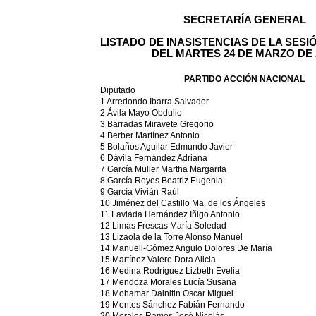
SECRETARÍA GENERAL
LISTADO DE INASISTENCIAS DE LA SESI
DEL MARTES 24 DE MARZO DE 
PARTIDO ACCIÓN NACIONAL
Diputado
1 Arredondo Ibarra Salvador
2 Ávila Mayo Obdulio
3 Barradas Miravete Gregorio
4 Berber Martínez Antonio
5 Bolaños Aguilar Edmundo Javier
6 Dávila Fernández Adriana
7 García Müller Martha Margarita
8 García Reyes Beatriz Eugenia
9 García Vivián Raúl
10 Jiménez del Castillo Ma. de los Ángeles
11 Laviada Hernández Iñigo Antonio
12 Limas Frescas María Soledad
13 Lizaola de la Torre Alonso Manuel
14 Manuell-Gómez Angulo Dolores De María
15 Martínez Valero Dora Alicia
16 Medina Rodríguez Lizbeth Evelia
17 Mendoza Morales Lucía Susana
18 Mohamar Dainitin Oscar Miguel
19 Montes Sánchez Fabián Fernando