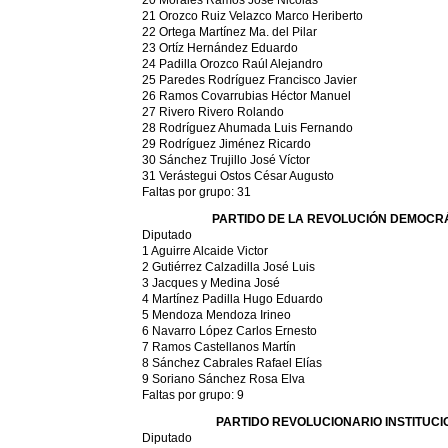
20 Morales Ramos José Nicolás
21 Orozco Ruiz Velazco Marco Heriberto
22 Ortega Martínez Ma. del Pilar
23 Ortíz Hernández Eduardo
24 Padilla Orozco Raúl Alejandro
25 Paredes Rodríguez Francisco Javier
26 Ramos Covarrubias Héctor Manuel
27 Rivero Rivero Rolando
28 Rodríguez Ahumada Luis Fernando
29 Rodríguez Jiménez Ricardo
30 Sánchez Trujillo José Víctor
31 Verástegui Ostos César Augusto
Faltas por grupo: 31
PARTIDO DE LA REVOLUCIÓN DEMOCR
Diputado
1 Aguirre Alcaide Victor
2 Gutiérrez Calzadilla José Luis
3 Jacques y Medina José
4 Martínez Padilla Hugo Eduardo
5 Mendoza Mendoza Irineo
6 Navarro López Carlos Ernesto
7 Ramos Castellanos Martín
8 Sánchez Cabrales Rafael Elías
9 Soriano Sánchez Rosa Elva
Faltas por grupo: 9
PARTIDO REVOLUCIONARIO INSTITUCI
Diputado