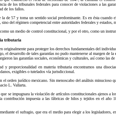
ncia de los tribunales federales para conocer de violaciones a las garan
d de los fallos.
de la de 57 y toma un sentido social predominante. Es en ésta cuando 
les, sino del régimen competencial entre autoridades federales y estados, m
, como un medio de control constitucional, y por el otro, como un instru
a tributaria
gen originalmente para proteger los derechos fundamentales del indivi
argo, el desarrollo de tales garantías no pudo mantenerse al margen de 
ieron las garantías sociales, económicas y culturales, así como las de 
ad y proporcionalidad en materia tributaria encontramos una disociac
anos, exigibles o tutelados vía jurisdiccional.
 en el orden jurídico mexicano. Sin menoscabo del análisis minucioso qu
acio L. Vallarta.
n que se impugnara la violación de artículos constitucionales ajenos a 
a contribución impuesta a las fábricas de hilos y tejidos en el año 
mediante el sufragio, que era el medio para elegir a los legisladores, 