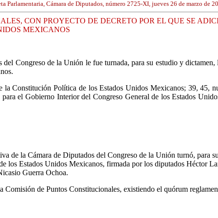
ta Parlamentaria, Cámara de Diputados, número 2725-XI, jueves 26 de marzo de 2
LES, CON PROYECTO DE DECRETO POR EL QUE SE ADICIO
UNIDOS MEXICANOS
el Congreso de la Unión le fue turnada, para su estudio y dictamen, la 
anos.
e la Constitución Política de los Estados Unidos Mexicanos; 39, 45, n
para el Gobierno Interior del Congreso General de los Estados Unidos 
va de la Cámara de Diputados del Congreso de la Unión turnó, para su e
ica de los Estados Unidos Mexicanos, firmada por los diputados Héctor
 Nicasio Guerra Ochoa.
la Comisión de Puntos Constitucionales, existiendo el quórum reglamen