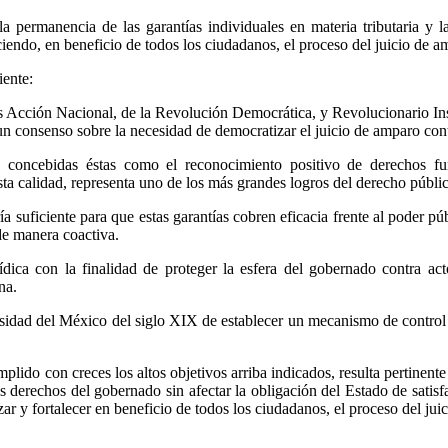
e la permanencia de las garantías individuales en materia tributaria 
ciendo, en beneficio de todos los ciudadanos, el proceso del juicio de a
iente:
os Acción Nacional, de la Revolución Democrática, y Revolucionario Insti
un consenso sobre la necesidad de democratizar el juicio de amparo contr
s, concebidas éstas como el reconocimiento positivo de derechos fu
ta calidad, representa uno de los más grandes logros del derecho públ
a suficiente para que estas garantías cobren eficacia frente al poder p
de manera coactiva.
dica con la finalidad de proteger la esfera del gobernado contra ac
na.
sidad del México del siglo XIX de establecer un mecanismo de control 
mplido con creces los altos objetivos arriba indicados, resulta pertinent
os derechos del gobernado sin afectar la obligación del Estado de sati
zar y fortalecer en beneficio de todos los ciudadanos, el proceso del jui