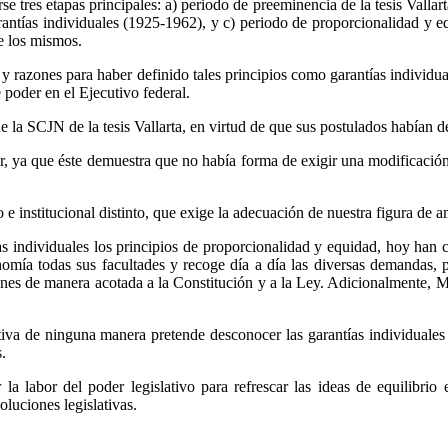
 tres etapas principales: a) periodo de preeminencia de la tesis Vallart
arantías individuales (1925-1962), y c) periodo de proporcionalidad y 
e los mismos.
y razones para haber definido tales principios como garantías individua
 poder en el Ejecutivo federal.
de la SCJN de la tesis Vallarta, en virtud de que sus postulados habían d
, ya que éste demuestra que no había forma de exigir una modificación a
e institucional distinto, que exige la adecuación de nuestra figura de a
 individuales los principios de proporcionalidad y equidad, hoy han c
omía todas sus facultades y recoge día a día las diversas demandas,
ciones de manera acotada a la Constitución y a la Ley. Adicionalmente,
va de ninguna manera pretende desconocer las garantías individuales e
.
r la labor del poder legislativo para refrescar las ideas de equilibr
oluciones legislativas.