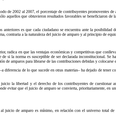
iodo de 2002 al 2007, el porcentaje de contribuyentes promoventes de a
sólo aquellos que obtuvieron resultados favorables se beneficiaron de l
s anteriores es que cada ciudadano se encuentra ante la posibilidad d
, contraria a la naturaleza del juicio de amparo y al principio de equid
ior, radica en que las ventajas económicas y competitivas que conllev
de si la norma es susceptible de ser declarada inconstitucional. Se h
ón de amparos para librarse de las contribuciones debidas y colocarse e
s –a diferencia de lo que sucede en otras materias– ha dejado de tener
 juicio la libertad y el derecho de los contribuyentes de cuestionar a
de evitar que el juicio de amparo se convierta, prioritariamente, en un
l juicio de amparo es mínimo, en relación con el universo total de c