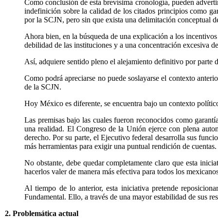
Como conclusión de esta brevísima cronología, pueden advertirse
indefinición sobre la calidad de los citados principios como g
por la SCJN, pero sin que exista una delimitación conceptual d
Ahora bien, en la búsqueda de una explicación a los incentivos 
debilidad de las instituciones y a una concentración excesiva de
Así, adquiere sentido pleno el alejamiento definitivo por parte 
Como podrá apreciarse no puede soslayarse el contexto anterior
de la SCJN.
Hoy México es diferente, se encuentra bajo un contexto político 
Las premisas bajo las cuales fueron reconocidos como garantías
una realidad. El Congreso de la Unión ejerce con plena auton
derecho. Por su parte, el Ejecutivo federal desarrolla sus fun
más herramientas para exigir una puntual rendición de cuentas.
No obstante, debe quedar completamente claro que esta iniciati
hacerlos valer de manera más efectiva para todos los mexicanos
Al tiempo de lo anterior, esta iniciativa pretende reposiciona
Fundamental. Ello, a través de una mayor estabilidad de sus res
2. Problemática actual