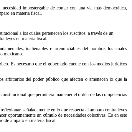
y la necesidad impostergable de contar con una vía más democrática,
mparo en materia fiscal.
tucional a los cuales pertenecen los suscritos, a través de un
a leyes en materia fiscal.
ndamentales, inalienables e irrenunciables del hombre, los cuales
ico mexicano.
úblico. Es necesario que el gobernado cuente con los medios jurídicos
tos arbitrarios del poder público que afecten o amenacen lo que la
constitucional que permitiera mantener el orden de las competencias
e reflexionar, señaladamente en lo que respecta al amparo contra leyes
sfacer oportunamente un cúmulo de necesidades colectivas. Es en este
cio de amparo en materia fiscal.