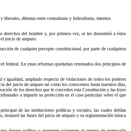
 liberales, dilemas entre centralismo y federalismo, intentos
os derechos del hombre y, por primera vez, se les denominó a éstos
 el juicio de amparo.
acción de cualquier precepto constitucional, por parte de cualquiera
ivel federal. En estas reformas quedarían retomados dos principios de
ad e igualdad, ampliado respecto de violaciones de todos los poderes
encia del juicio de amparo tal como los conocemos hasta nuestros días,
ervación de los derechos que le conceden esta Constitución y las leyes
tribunales a impartir su protección en el caso particular sobre el que
rincipal de las instituciones políticas y sociales, las cuales debían
do, instauró las bases del juicio de amparo y su reglamentación básica
l por órgano político y mantener solamente el sistema de protección