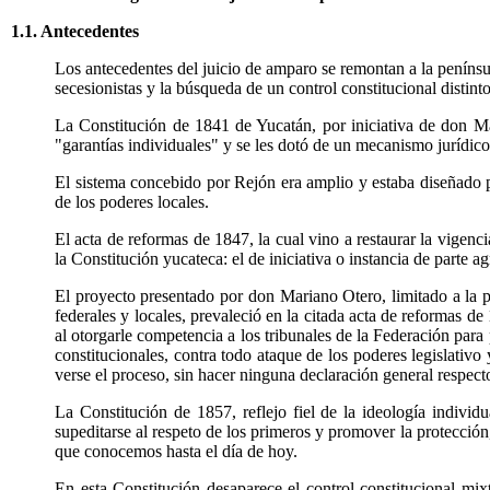
1.1. Antecedentes
Los antecedentes del juicio de amparo se remontan a la penínsul
secesionistas y la búsqueda de un control constitucional distint
La Constitución de 1841 de Yucatán, por iniciativa de don Ma
"garantías individuales" y se les dotó de un mecanismo jurídico
El sistema concebido por Rejón era amplio y estaba diseñado pa
de los poderes locales.
El acta de reformas de 1847, la cual vino a restaurar la vigenc
la Constitución yucateca: el de iniciativa o instancia de parte ag
El proyecto presentado por don Mariano Otero, limitado a la pr
federales y locales, prevaleció en la citada acta de reformas d
al otorgarle competencia a los tribunales de la Federación para
constitucionales, contra todo ataque de los poderes legislativo 
verse el proceso, sin hacer ninguna declaración general respecto
La Constitución de 1857, reflejo fiel de la ideología individu
supeditarse al respeto de los primeros y promover la protección
que conocemos hasta el día de hoy.
En esta Constitución desaparece el control constitucional mix