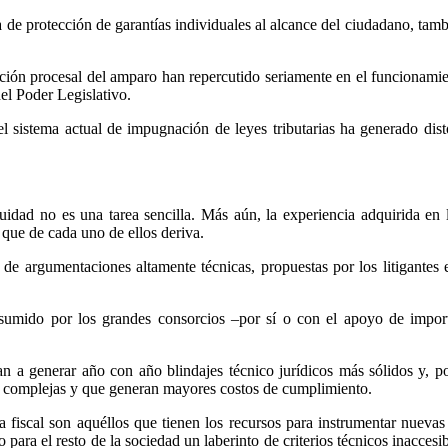
a de protección de garantías individuales al alcance del ciudadano, tamb
ación procesal del amparo han repercutido seriamente en el funcionami
del Poder Legislativo.
el sistema actual de impugnación de leyes tributarias ha generado dis
uidad no es una tarea sencilla. Más aún, la experiencia adquirida en
 que de cada uno de ellos deriva.
 de argumentaciones altamente técnicas, propuestas por los litigantes 
asumido por los grandes consorcios –por sí o con el apoyo de import
n a generar año con año blindajes técnico jurídicos más sólidos y, po
ás complejas y que generan mayores costos de cumplimiento.
 fiscal son aquéllos que tienen los recursos para instrumentar nuevas
para el resto de la sociedad un laberinto de criterios técnicos inaccesi