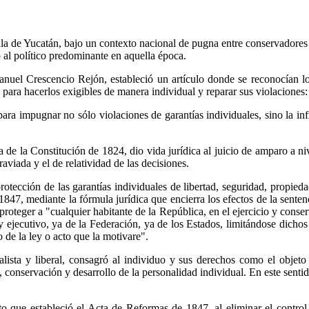
a de Yucatán, bajo un contexto nacional de pugna entre conservadores y
o al político predominante en aquella época.
nuel Crescencio Rejón, estableció un artículo donde se reconocían l
 para hacerlos exigibles de manera individual y reparar sus violaciones:
ra impugnar no sólo violaciones de garantías individuales, sino la infr
ia de la Constitución de 1824, dio vida jurídica al juicio de amparo a n
raviada y el de relatividad de las decisiones.
otección de las garantías individuales de libertad, seguridad, propied
e 1847, mediante la fórmula jurídica que encierra los efectos de la sent
 proteger a "cualquier habitante de la República, en el ejercicio y cons
y ejecutivo, ya de la Federación, ya de los Estados, limitándose dichos 
 de la ley o acto que la motivare".
alista y liberal, consagró al individuo y sus derechos como el objeto p
, conservación y desarrollo de la personalidad individual. En este senti
to que estableció el Acta de Reformas de 1847, al eliminar el contro