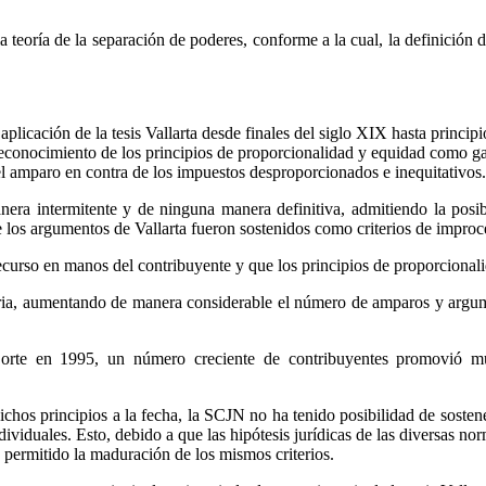
 teoría de la separación de poderes, conforme a la cual, la definición de 
licación de la tesis Vallarta desde finales del siglo XIX hasta princi
 reconocimiento de los principios de proporcionalidad y equidad como ga
del amparo en contra de los impuestos desproporcionados e inequitativos.
anera intermitente y de ninguna manera definitiva, admitiendo la posi
 los argumentos de Vallarta fueron sostenidos como criterios de improc
curso en manos del contribuyente y que los principios de proporcional
utaria, aumentando de manera considerable el número de amparos y argu
orte en 1995, un número creciente de contribuyentes promovió mul
chos principios a la fecha, la SCJN no ha tenido posibilidad de sostener
viduales. Esto, debido a que las hipótesis jurídicas de las diversas norm
 permitido la maduración de los mismos criterios.