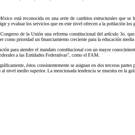
éxico está reconocida en una serie de cambios estructurales que se h
gir y evaluar los servicios que en este nivel ofrecen a la población los g
ongreso de la Unión una reforma constitucional del artículo 3o. que, e
cer como prioridad un financiamiento creciente para la educación media 
ación para atender el mandato constitucional con un mayor conocimiento 
ederales a las Entidades Federativas", como el FAM.
ráficamente, éstos consistentemente se asignan en dos terceras partes p
al nivel medio superior. La mencionada tendencia se muestra en la gráf