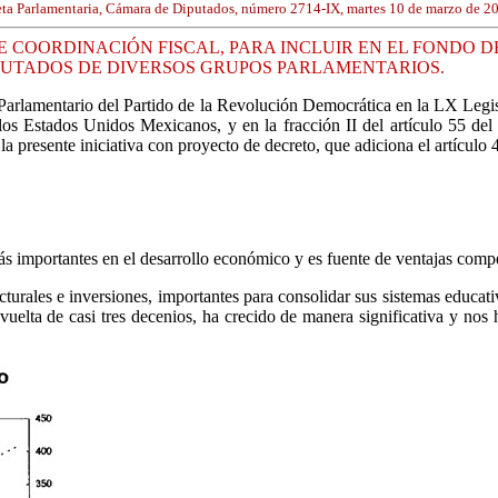
ta Parlamentaria, Cámara de Diputados, número 2714-IX, martes 10 de marzo de 2
 DE COORDINACIÓN FISCAL, PARA INCLUIR EN EL FONDO
IPUTADOS DE DIVERSOS GRUPOS PARLAMENTARIOS.
o Parlamentario del Partido de la Revolución Democrática en la LX Legi
 los Estados Unidos Mexicanos, y en la fracción II del artículo 55 d
presente iniciativa con proyecto de decreto, que adiciona el artículo 
 importantes en el desarrollo económico y es fuente de ventajas competi
turales e inversiones, importantes para consolidar sus sistemas educat
 vuelta de casi tres decenios, ha crecido de manera significativa y no