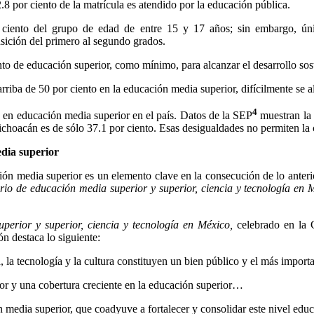
.8 por ciento de la matrícula es atendido por la educación pública.
 ciento del grupo de edad de entre 15 y 17 años; sin embargo, únic
nsición del primero al segundo grados.
 de educación superior, como mínimo, para alcanzar el desarrollo sos
rriba de 50 por ciento en la educación media superior, difícilmente se a
4
ra en educación media superior en el país. Datos de la SEP
muestran la 
Michoacán es de sólo 37.1 por ciento. Esas desigualdades no permiten la
dia superior
ón media superior es un elemento clave en la consecución de lo anterio
io de educación media superior y superior, ciencia y tecnología en 
perior y superior, ciencia y tecnología en México,
celebrado en la 
ón destaca lo siguiente:
, la tecnología y la cultura constituyen un bien público y el más impo
ior y una cobertura creciente en la educación superior…
ón media superior, que coadyuve a fortalecer y consolidar este nivel ed