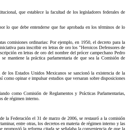
tucional, que establece la facultad de los legisladores federales de
por lo que debe entenderse que fue aprobada en los términos de lo
ntas comisiones ordinarias: Por ejemplo, en 1950, el decreto para la
ciativa para inscribir en letras de oro los "Heroicos Defensores de
nscripción en letras de oro del nombre del prócer campechano Pedro
 se mantiene la práctica parlamentaria de que sea la Comisión de
 de los Estados Unidos Mexicanos se sancionó la existencia de la
así como opinar e impulsar estudios que versaran sobre disposiciones
uedando como Comisión de Reglamentos y Prácticas Parlamentarias,
os de régimen interno.
e la Federación el 31 de marzo de 2006, se restauró a la comisión
minar, entre otras, los decretos en materia de régimen interno y las
e promovió la reforma citada se señalaba la conveniencia de que la