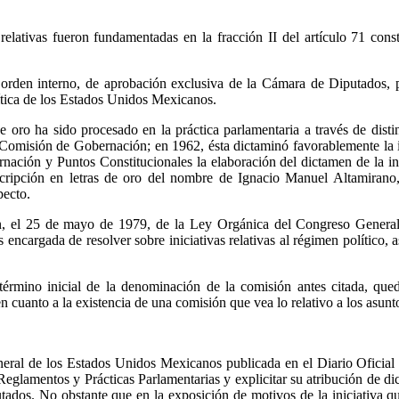
relativas fueron fundamentadas en la fracción II del artículo 71 consti
e orden interno, de aprobación exclusiva de la Cámara de Diputados, 
olítica de los Estados Unidos Mexicanos.
de oro ha sido procesado en la práctica parlamentaria a través de disti
misión de Gobernación; en 1962, ésta dictaminó favorablemente la ini
ación y Puntos Constitucionales la elaboración del dictamen de la i
cripción en letras de oro del nombre de Ignacio Manuel Altamirano,
pecto.
ión, el 25 de mayo de 1979, de la Ley Orgánica del Congreso General
cargada de resolver sobre iniciativas relativas al régimen político, 
l término inicial de la denominación de la comisión antes citada, q
cuanto a la existencia de una comisión que vea lo relativo a los asunt
al de los Estados Unidos Mexicanos publicada en el Diario Oficial d
lamentos y Prácticas Parlamentarias y explicitar su atribución de dicta
ados. No obstante que en la exposición de motivos de la iniciativa qu