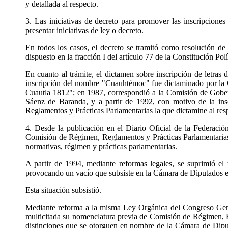
y detallada al respecto.
3. Las iniciativas de decreto para promover las inscripciones 
presentar iniciativas de ley o decreto.
En todos los casos, el decreto se tramitó como resolución d
dispuesto en la fracción I del artículo 77 de la Constitución P
En cuanto al trámite, el dictamen sobre inscripción de letras 
inscripción del nombre "Cuauhtémoc" fue dictaminado por la Co
Cuautla 1812"; en 1987, correspondió a la Comisión de Gobern
Sáenz de Baranda, y a partir de 1992, con motivo de la ins
Reglamentos y Prácticas Parlamentarias la que dictamine al res
4. Desde la publicación en el Diario Oficial de la Federac
Comisión de Régimen, Reglamentos y Prácticas Parlamentarias en
normativas, régimen y prácticas parlamentarias.
A partir de 1994, mediante reformas legales, se suprimió e
provocando un vacío que subsiste en la Cámara de Diputados en 
Esta situación subsistió.
Mediante reforma a la misma Ley Orgánica del Congreso Gener
multicitada su nomenclatura previa de Comisión de Régimen, Reg
distinciones que se otorguen en nombre de la Cámara de Diput