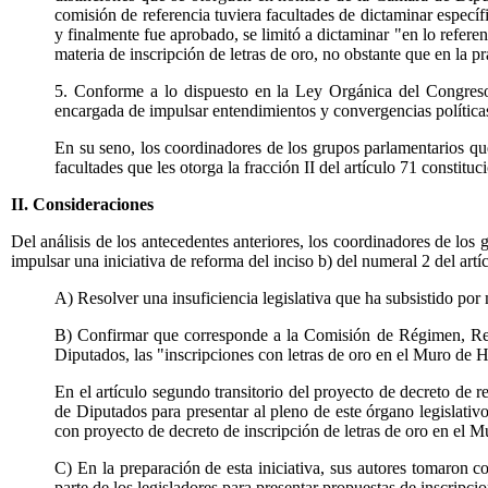
comisión de referencia tuviera facultades de dictaminar especí
y finalmente fue aprobado, se limitó a dictaminar "en lo refer
materia de inscripción de letras de oro, no obstante que en la 
5. Conforme a lo dispuesto en la Ley Orgánica del Congreso 
encargada de impulsar entendimientos y convergencias políticas
En su seno, los coordinadores de los grupos parlamentarios que
facultades que les otorga la fracción II del artículo 71 constituc
II. Consideraciones
Del análisis de los antecedentes anteriores, los coordinadores de los
impulsar una iniciativa de reforma del inciso b) del numeral 2 del ar
A) Resolver una insuficiencia legislativa que ha subsistido por
B) Confirmar que corresponde a la Comisión de Régimen, Regl
Diputados, las "inscripciones con letras de oro en el Muro de
En el artículo segundo transitorio del proyecto de decreto de
de Diputados para presentar al pleno de este órgano legislativ
con proyecto de decreto de inscripción de letras de oro en el 
C) En la preparación de esta iniciativa, sus autores tomaron
parte de los legisladores para presentar propuestas de inscripci