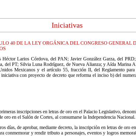
Iniciativas
CULO 40 DE LA LEY ORGÁNICA DEL CONGRESO GENERAL 
OS
ados Héctor Larios Córdova, del PAN; Javier González Garza, del PR
del PT; Silvia Luna Rodríguez, de Nueva Alianza; y Aída Marina Arviz
os Unidos Mexicanos y el artículo 55, fracción II, del Reglamento pa
 iniciativa con proyecto de decreto que reforma el inciso b) del numer
s primeras inscripciones en letras de oro en el Palacio Legislativo, de
de oro en el Salón de Cortes, al consumarse la Independencia Nacional.
stros días, de aprobar, mediante decreto, la inscripción en letras de or
ra conmemorar y rendir tributo a personajes, eventos y logros memorable