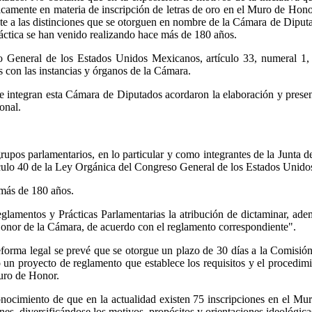
ficamente en materia de inscripción de letras de oro en el Muro de Ho
ente a las distinciones que se otorguen en nombre de la Cámara de Dipu
práctica se han venido realizando hace más de 180 años.
General de los Estados Unidos Mexicanos, artículo 33, numeral 1, la
 con las instancias y órganos de la Cámara.
 integran esta Cámara de Diputados acordaron la elaboración y presenta
ional.
 grupos parlamentarios, en lo particular y como integrantes de la Junta 
tículo 40 de la Ley Orgánica del Congreso General de los Estados Unido
 más de 180 años.
amentos y Prácticas Parlamentarias la atribución de dictaminar, ade
 Honor de la Cámara, de acuerdo con el reglamento correspondiente".
 reforma legal se prevé que se otorgue un plazo de 30 días a la Comis
o un proyecto de reglamento que establece los requisitos y el procedimi
Muro de Honor.
 conocimiento de que en la actualidad existen 75 inscripciones en el 
ones, diversificándose los motivos, propósitos y orientaciones ideológica