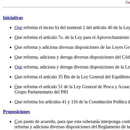
Ga
Iniciativas
Que
reforma el inciso b) del numeral 2 del artículo 40 de la 
Q
ue reforma el artículo 7o. de la Ley para el Aprovechamient
Q
ue reforma y adiciona diversas disposiciones de las Leyes Ge
Q
ue reforma, adiciona y deroga diversas disposiciones del Có
Que
reforma, adiciona y deroga diversas disposiciones de la Le
Q
ue reforma el artículo 35 Bis de la Ley General del Equilib
Q
ue reforma el artículo 51 de la Ley General de Pesca y Acuac
Grupo Parlamentario del PRI
Q
ue reforma los artículos 41 y 116 de la Constitución Políti
Proposiciones
C
on punto de acuerdo, para que esta soberanía interponga contr
reforma y adiciona diversas disposiciones del Reglamento de 