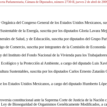
ceta Parlamentaria, Cámara de Diputados, número 2730-II, jueves 2 de abril de 200
Ley Orgánica del Congreso General de los Estados Unidos Mexicanos, sus
o Sustentable de la Energía, suscrita por los diputados Gloria Lavara
nerales de Salud, y de Educación, suscrita por diputados del Grupo Pa
digo de Comercio, suscrita por integrantes de la Comisión de Economía
y del Instituto del Fondo Nacional de la Vivienda para los Trabajadores
rio Ecológico y la Protección al Ambiente, a cargo del diputado Luis 
ultura Sustentables, suscrita por los diputados Carlos Ernesto Zataráin
ca de los Estados Unidos Mexicanos, a cargo del diputado Humberto Lóp
oversia constitucional ante la Suprema Corte de Justicia de la Nación co
la Ley de Bioseguridad de Organismos Genéticamente Modificados, a ca