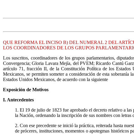
QUE REFORMA EL INCISO B) DEL NUMERAL 2 DEL ARTÍ
LOS COORDINADORES DE LOS GRUPOS PARLAMENTARI
Los suscritos, coordinadores de los grupos parlamentarios, diput
Convergencia; Gloria Lavara Mejía, del PVEM; Ricardo Cantú Garza, 
artículo 71, fracción II, de la Constitución Política de los Estad
Mexicanos, se permiten someter a consideración de esta soberanía la
Estados Unidos Mexicanos, de acuerdo con la siguiente
Exposición de Motivos
I. Antecedentes
1. El 19 de julio de 1823 fue aprobado el decreto relativo a la
la Nación, ordenando la inscripción de sus nombres con letras 
2. Con ese precedente se inició la práctica, reiterada hasta nue
de próceres, instituciones, momentos o apotegmas históricos pa