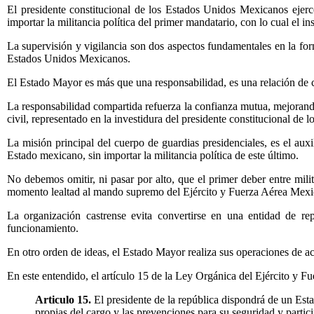
El presidente constitucional de los Estados Unidos Mexicanos ejerc
importar la militancia política del primer mandatario, con lo cual el i
La supervisión y vigilancia son dos aspectos fundamentales en la form
Estados Unidos Mexicanos.
El Estado Mayor es más que una responsabilidad, es una relación de con
La responsabilidad compartida refuerza la confianza mutua, mejorando
civil, representado en la investidura del presidente constitucional de
La misión principal del cuerpo de guardias presidenciales, es el auxil
Estado mexicano, sin importar la militancia política de este último.
No debemos omitir, ni pasar por alto, que el primer deber entre milit
momento lealtad al mando supremo del Ejército y Fuerza Aérea Mexi
La organización castrense evita convertirse en una entidad de repr
funcionamiento.
En otro orden de ideas, el Estado Mayor realiza sus operaciones de acu
En este entendido, el artículo 15 de la Ley Orgánica del Ejército y 
Articulo 15.
El presidente de la república dispondrá de un Esta
propias del cargo y las prevenciones para su seguridad y partic