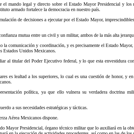
e el mando legal y directo sobre el Estado Mayor Presidencial y los
nstituto armado fortalece la democracia en nuestro país.
ulación de decisiones a ejecutar por el Estado Mayor, imprescindibles p
fianza mutua entre un civil y un militar, ambos de la más alta jerarquía,
 la comunicación y coordinación, y es precisamente el Estado Mayor, el
 los Estados Unidos Mexicanos.
iar al titular del Poder Ejecutivo federal, y lo que esta envestidura co
ares es lealtad a los superiores, lo cual es una cuestión de honor, y e
canos.
esentación política, ya que ello vulnera su verdadera doctrina milita
erdo a sus necesidades estratégicas y tácticas.
Fuerza Aérea Mexicanos dispone.
do Mayor Presidencial, órgano técnico militar que lo auxiliará en la obt
ipará en la ejecución de actividades procedentes, así como en las de los