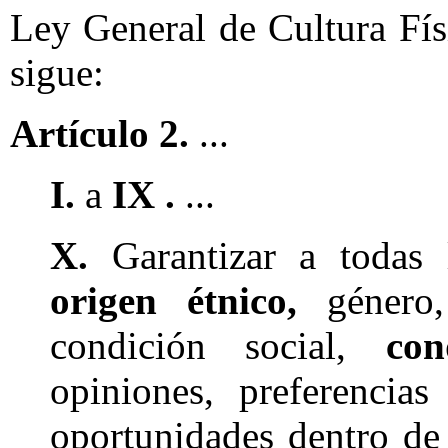
Ley General de Cultura Fí
sigue:
Artículo 2.
...
I.
a
IX .
...
X.
Garantizar a todas l
origen étnico,
género, 
condición social,
con
opiniones, preferencia
oportunidades dentro de