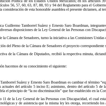
tución Política de los Estados Unidos Mexicanos; en los artículos 39
ículos 56, 57, 60, 63, 87, 88, 93 y 94 del Reglamento para el Gobiern
a consideración de esta honorable asamblea el presente dictamen, al ten
lica Guillermo Tamborrel Suárez y Ernesto Saro Boardman, integrantes
 diversas disposiciones de la Ley General de las Personas con Discapac
de la Cámara de Senadores, turno la iniciativa a las Comisiones Unidas
ión del Pleno de la Cámara de Senadores el proyecto correspondiente 
iva de la Cámara de Diputados, recibió la respectiva minuta, dictand
sión hacemos de su conocimiento el siguiente:
o Tamborrel Suárez y Ernesto Saro Boardman es cambiar el término “equi
os actuales del artículo 5 inciso E; asimismo, dentro del artículo 5 d
endría el principio de “la no discriminación” que fue establecido en la
ulo 11 de la Ley General de las Personas con Discapacidad, el cual esta
nológicas y de asistencia que la misma ley les otorga, recorriendo los