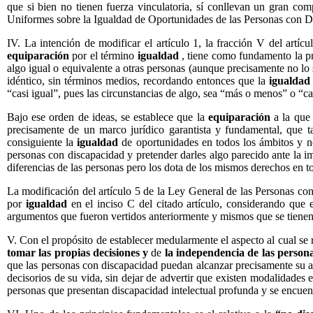
que si bien no tienen fuerza vinculatoria, sí conllevan un gran co
Uniformes sobre la Igualdad de Oportunidades de las Personas con Disc
IV. La intención de modificar el artículo 1, la fracción V del artíc
equiparación
por el término
igualdad
, tiene como fundamento la pr
algo igual o equivalente a otras personas (aunque precisamente no lo
idéntico, sin términos medios, recordando entonces que la
igualdad
“casi igual”, pues las circunstancias de algo, sea “más o menos” o “ca
Bajo ese orden de ideas, se establece que la
equiparación
a la que 
precisamente de un marco jurídico garantista y fundamental, que t
consiguiente la
igualdad
de oportunidades en todos los ámbitos y 
personas con discapacidad y pretender darles algo parecido ante la 
diferencias de las personas pero los dota de los mismos derechos en to
La modificación del artículo 5 de la Ley General de las Personas co
por
igualdad
en el inciso C del citado artículo, considerando que
argumentos que fueron vertidos anteriormente y mismos que se tienen 
V. Con el propósito de establecer medularmente el aspecto al cual se re
tomar las propias decisiones y
de
la independencia de las person
que las personas con discapacidad puedan alcanzar precisamente su au
decisorios de su vida, sin dejar de advertir que existen modalidades 
personas que presentan discapacidad intelectual profunda y se encuent