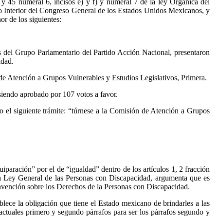
 y 45 numeral 6, incisos e) y f) y numeral 7 de la ley Orgánica del
o Interior del Congreso General de los Estados Unidos Mexicanos, y
or de los siguientes:
 del Grupo Parlamentario del Partido Acción Nacional, presentaron
idad.
 de Atención a Grupos Vulnerables y Estudios Legislativos, Primera.
siendo aprobado por 107 votos a favor.
o el siguiente trámite: “túrnese a la Comisión de Atención a Grupos
paración” por el de “igualdad” dentro de los artículos 1, 2 fracción
e la Ley General de las Personas con Discapacidad, argumenta que es
 Convención sobre los Derechos de la Personas con Discapacidad.
blece la obligación que tiene el Estado mexicano de brindarles a las
 actuales primero y segundo párrafos para ser los párrafos segundo y