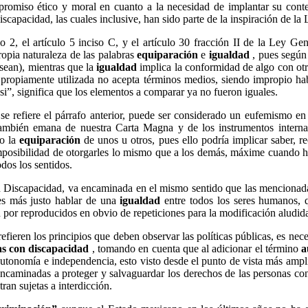
mpromiso ético y moral en cuanto a la necesidad de implantar su cont
apacidad, las cuales inclusive, han sido parte de la inspiración de la 
ulo 2, el artículo 5 inciso C, y el artículo 30 fracción II de la Ley 
opia naturaleza de las palabras
equiparación
e
igualdad
, pues según 
 sean), mientras que la
igualdad
implica la conformidad de algo con otra
propiamente utilizada no acepta términos medios, siendo impropio hab
si”, significa que los elementos a comparar ya no fueron iguales.
se refiere el párrafo anterior, puede ser considerado un eufemismo en 
ambién emana de nuestra Carta Magna y de los instrumentos internaci
no la
equiparación
de unos u otros, pues ello podría implicar saber, re
imposibilidad de otorgarles lo mismo que a los demás, máxime cuando 
dos los sentidos.
n Discapacidad, va encaminada en el mismo sentido que las mencionada
 es más justo hablar de una
igualdad
entre todos los seres humanos,
por reproducidos en obvio de repeticiones para la modificación aludid
fieren los principios que deben observar las políticas públicas, es nece
as con discapacidad
, tomando en cuenta que al adicionar el término
a
tonomía e independencia, esto visto desde el punto de vista más amplio,
encaminadas a proteger y salvaguardar los derechos de las personas con
ran sujetas a interdicción.