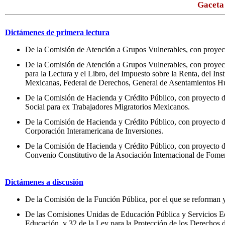
Gaceta 
Dictámenes de primera lectura
De la Comisión de Atención a Grupos Vulnerables, con proyect
De la Comisión de Atención a Grupos Vulnerables, con proyecto
para la Lectura y el Libro, del Impuesto sobre la Renta, del In
Mexicanas, Federal de Derechos, General de Asentamientos Hu
De la Comisión de Hacienda y Crédito Público, con proyecto d
Social para ex Trabajadores Migratorios Mexicanos.
De la Comisión de Hacienda y Crédito Público, con proyecto de 
Corporación Interamericana de Inversiones.
De la Comisión de Hacienda y Crédito Público, con proyecto de
Convenio Constitutivo de la Asociación Internacional de Fome
Dictámenes a discusión
De la Comisión de la Función Pública, por el que se reforman y
De las Comisiones Unidas de Educación Pública y Servicios Edu
Educación, y 32 de la Ley para la Protección de los Derechos 