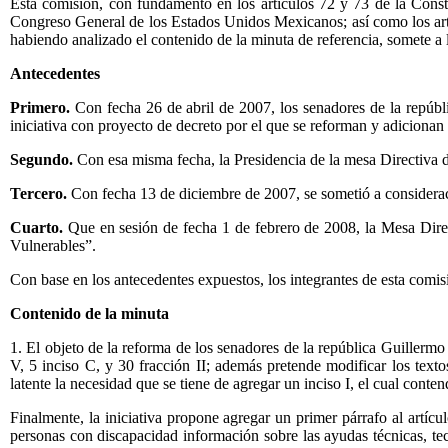
Esta comisión, con fundamento en los artículos 72 y 73 de la Consti
Congreso General de los Estados Unidos Mexicanos; así como los art
habiendo analizado el contenido de la minuta de referencia, somete a l
Antecedentes
Primero.
Con fecha 26 de abril de 2007, los senadores de la repúb
iniciativa con proyecto de decreto por el que se reforman y adicionan
Segundo.
Con esa misma fecha, la Presidencia de la mesa Directiva 
Tercero.
Con fecha 13 de diciembre de 2007, se sometió a considerac
Cuarto.
Que en sesión de fecha 1 de febrero de 2008, la Mesa Direct
Vulnerables”.
Con base en los antecedentes expuestos, los integrantes de esta comi
Contenido de la minuta
1. El objeto de la reforma de los senadores de la república Guillerm
V, 5 inciso C, y 30 fracción II; además pretende modificar los text
latente la necesidad que se tiene de agregar un inciso I, el cual cont
Finalmente, la iniciativa propone agregar un primer párrafo al artíc
personas con discapacidad información sobre las ayudas técnicas, tec