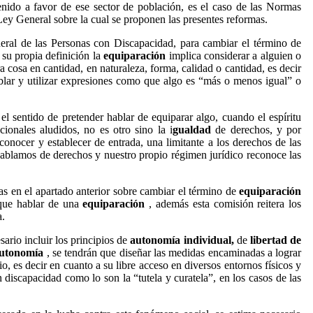
enido a favor de ese sector de población, es el caso de las Normas
Ley General sobre la cual se proponen las presentes reformas.
General de las Personas con Discapacidad, para cambiar el término de
su propia definición la
equiparación
implica considerar a alguien o
 cosa en cantidad, en naturaleza, forma, calidad o cantidad, es decir
lar y utilizar expresiones como que algo es “más o menos igual” o
el sentido de pretender hablar de equiparar algo, cuando el espíritu
onales aludidos, no es otro sino la i
gualdad
de derechos, y por
conocer y establecer de entrada, una limitante a los derechos de las
hablamos de derechos y nuestro propio régimen jurídico reconoce las
s en el apartado anterior sobre cambiar el término de
equiparación
 que hablar de una
equiparación
, además esta comisión reitera los
a.
sario incluir los principios de
autonomía individual,
de
libertad de
utonomía
, se tendrán que diseñar las medidas encaminadas a lograr
 es decir en cuanto a su libre acceso en diversos entornos físicos y
 discapacidad como lo son la “tutela y curatela”, en los casos de las