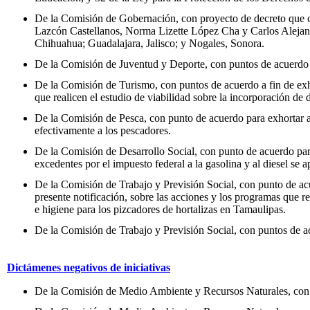
De la Comisión de Gobernación, con proyecto de decreto que c
Lazcón Castellanos, Norma Lizette López Cha y Carlos Alejan
Chihuahua; Guadalajara, Jalisco; y Nogales, Sonora.
De la Comisión de Juventud y Deporte, con puntos de acuerdo 
De la Comisión de Turismo, con puntos de acuerdo a fin de exhor
que realicen el estudio de viabilidad sobre la incorporación de
De la Comisión de Pesca, con punto de acuerdo para exhortar al 
efectivamente a los pescadores.
De la Comisión de Desarrollo Social, con punto de acuerdo para
excedentes por el impuesto federal a la gasolina y al diesel se 
De la Comisión de Trabajo y Previsión Social, con punto de acue
presente notificación, sobre las acciones y los programas que re
e higiene para los pizcadores de hortalizas en Tamaulipas.
De la Comisión de Trabajo y Previsión Social, con puntos de ac
Dictámenes negativos de iniciativas
De la Comisión de Medio Ambiente y Recursos Naturales, con pu