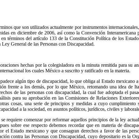
rminos que son utilizados actualmente por instrumentos internacionales
das en diciembre de 2006, así como la Convención Interamericana par
n términos del artículo 133 de la Constitución Política de los Esta
la Ley General de las Personas con Discapacidad.
aciones hechas por la colegisladora en la minuta remitida para su anál
nternacional los cuales México a suscrito y ratificado en la materia.
n padece algún tipo de discapacidad, lo que obliga al Estado mexicano a 
ción frente a los demás, por lo que México, retomando una idea de It
erechos de las personas con discapacidad, la cual fue adoptada el p
nálisis para su aprobación en las Comisiones de Relaciones Exterior
otras cosas, una serie de principios y medidas a cuyo cumplimiento 
pacidad a la sociedad, en asuntos políticos, jurídicos, civiles y laboral
 se requiere comenzar por reformar aquellos principios de la ley actual
, pues sobre ese respecto debemos recordar que en materia de discap
r el Estado mexicano y que consagran derechos a favor de las perso
nación contra las Personas con Discapacidad, cuyo depositario es la 