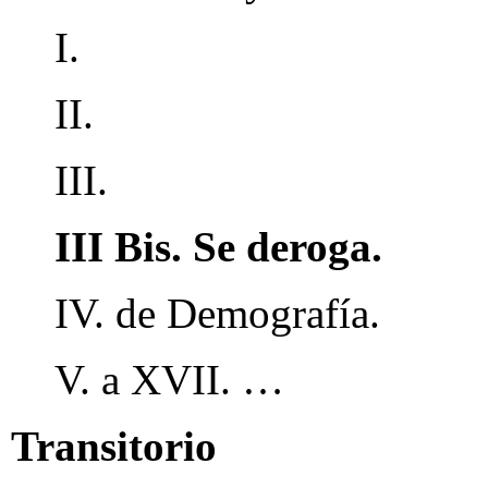
I.
II.
III.
III Bis. Se deroga.
IV. de Demografía.
V. a XVII. …
Transitorio