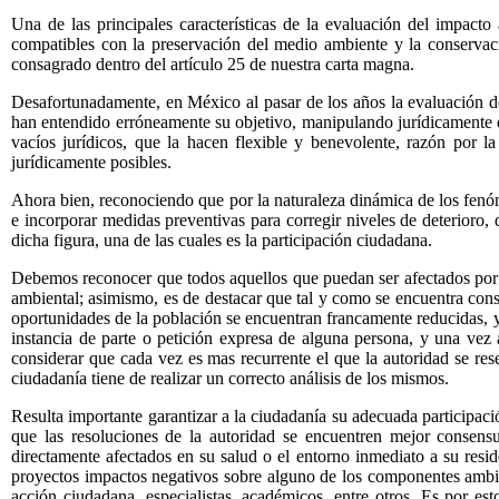
Una de las principales características de la evaluación del impacto 
compatibles con la preservación del medio ambiente y la conservació
consagrado dentro del artículo 25 de nuestra carta magna.
Desafortunadamente, en México al pasar de los años la evaluación de
han entendido erróneamente su objetivo, manipulando jurídicamente 
vacíos jurídicos, que la hacen flexible y benevolente, razón por 
jurídicamente posibles.
Ahora bien, reconociendo que por la naturaleza dinámica de los fenómen
e incorporar medidas preventivas para corregir niveles de deterioro,
dicha figura, una de las cuales es la participación ciudadana.
Debemos reconocer que todos aquellos que puedan ser afectados por cie
ambiental; asimismo, es de destacar que tal y como se encuentra consi
oportunidades de la población se encuentran francamente reducidas, ya
instancia de parte o petición expresa de alguna persona, y una vez 
considerar que cada vez es mas recurrente el que la autoridad se res
ciudadanía tiene de realizar un correcto análisis de los mismos.
Resulta importante garantizar a la ciudadanía su adecuada participac
que las resoluciones de la autoridad se encuentren mejor consens
directamente afectados en su salud o el entorno inmediato a su resi
proyectos impactos negativos sobre alguno de los componentes ambie
acción ciudadana, especialistas, académicos, entre otros. Es por e