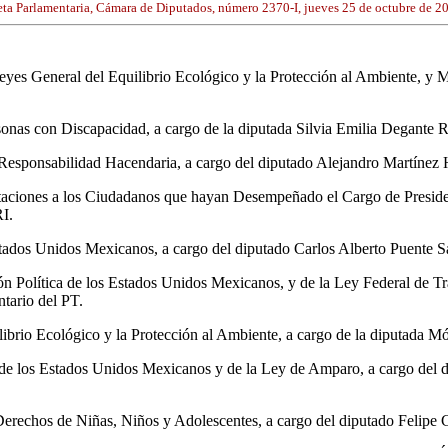
ta Parlamentaria, Cámara de Diputados, número 2370-I, jueves 25 de octubre de 2
 Leyes General del Equilibrio Ecológico y la Protección al Ambiente, y
ersonas con Discapacidad, a cargo de la diputada Silvia Emilia Degant
y Responsabilidad Hacendaria, a cargo del diputado Alejandro Martíne
taciones a los Ciudadanos que hayan Desempeñado el Cargo de Presiden
I.
s Estados Unidos Mexicanos, a cargo del diputado Carlos Alberto Puente
ción Política de los Estados Unidos Mexicanos, y de la Ley Federal de 
tario del PT.
librio Ecológico y la Protección al Ambiente, a cargo de la diputada 
ca de los Estados Unidos Mexicanos y de la Ley de Amparo, a cargo del
os Derechos de Niñas, Niños y Adolescentes, a cargo del diputado Felip