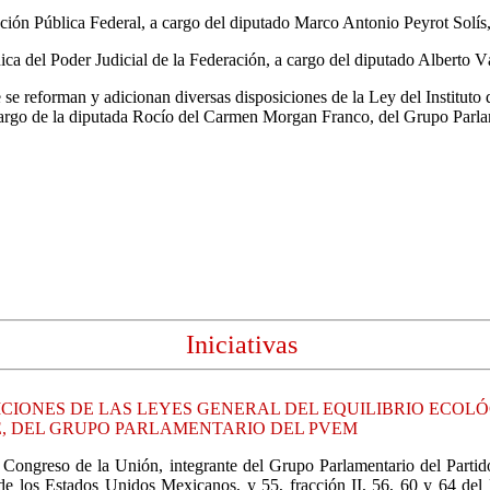
ración Pública Federal, a cargo del diputado Marco Antonio Peyrot Solí
nica del Poder Judicial de la Federación, a cargo del diputado Alberto
que se reforman y adicionan diversas disposiciones de la Ley del Institu
a cargo de la diputada Rocío del Carmen Morgan Franco, del Grupo Parl
Iniciativas
CIONES DE LAS LEYES GENERAL DEL EQUILIBRIO ECOLÓG
, DEL GRUPO PARLAMENTARIO DEL PVEM
ongreso de la Unión, integrante del Grupo Parlamentario del Partid
 de los Estados Unidos Mexicanos, y 55, fracción II, 56, 60 y 64 de