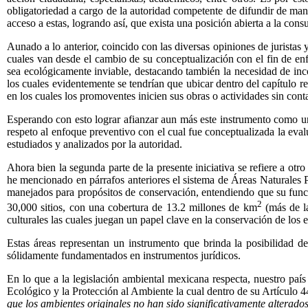
obligatoriedad a cargo de la autoridad competente de difundir de man
acceso a estas, logrando así, que exista una posición abierta a la cons
Aunado a lo anterior, coincido con las diversas opiniones de juristas
cuales van desde el cambio de su conceptualización con el fin de enf
sea ecológicamente inviable, destacando también la necesidad de inc
los cuales evidentemente se tendrían que ubicar dentro del capítulo re
en los cuales los promoventes inicien sus obras o actividades sin cont
Esperando con esto lograr afianzar aun más este instrumento como una 
respeto al enfoque preventivo con el cual fue conceptualizada la eval
estudiados y analizados por la autoridad.
Ahora bien la segunda parte de la presente iniciativa se refiere a ot
he mencionado en párrafos anteriores el sistema de Áreas Naturales 
manejados para propósitos de conservación, entendiendo que su funció
2
30,000 sitios, con una cobertura de 13.2 millones de km
(más de la
culturales las cuales juegan un papel clave en la conservación de lo
Estas áreas representan un instrumento que brinda la posibilidad de
sólidamente fundamentados en instrumentos jurídicos.
En lo que a la legislación ambiental mexicana respecta, nuestro país
Ecológico y la Protección al Ambiente la cual dentro de su Artículo 
que los ambientes originales no han sido significativamente alterados