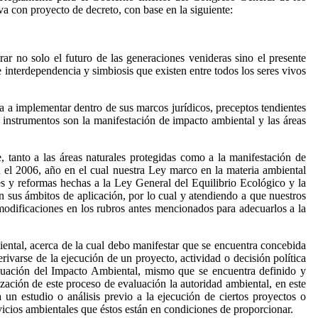
a con proyecto de decreto, con base en la siguiente:
ar no solo el futuro de las generaciones venideras sino el presente
interdependencia y simbiosis que existen entre todos los seres vivos
ta a implementar dentro de sus marcos jurídicos, preceptos tendientes
 instrumentos son la manifestación de impacto ambiental y las áreas
 tanto a las áreas naturales protegidas como a la manifestación de
 el 2006, año en el cual nuestra Ley marco en la materia ambiental
es y reformas hechas a la Ley General del Equilibrio Ecológico y la
n sus ámbitos de aplicación, por lo cual y atendiendo a que nuestros
modificaciones en los rubros antes mencionados para adecuarlos a la
ental, acerca de la cual debo manifestar que se encuentra concebida
erivarse de la ejecución de un proyecto, actividad o decisión política
aluación del Impacto Ambiental, mismo que se encuentra definido y
zación de este proceso de evaluación la autoridad ambiental, en este
n estudio o análisis previo a la ejecución de ciertos proyectos o
rvicios ambientales que éstos están en condiciones de proporcionar.