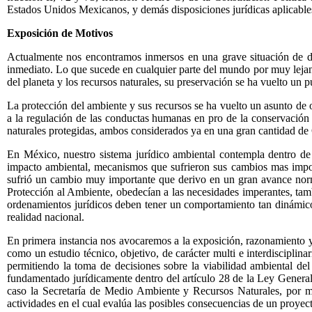
Estados Unidos Mexicanos, y demás disposiciones jurídicas aplicables
Exposición de Motivos
Actualmente nos encontramos inmersos en una grave situación de dete
inmediato. Lo que sucede en cualquier parte del mundo por muy lejano
del planeta y los recursos naturales, su preservación se ha vuelto un 
La protección del ambiente y sus recursos se ha vuelto un asunto de o
a la regulación de las conductas humanas en pro de la conservación 
naturales protegidas, ambos considerados ya en una gran cantidad de 
En México, nuestro sistema jurídico ambiental contempla dentro de 
impacto ambiental, mecanismos que sufrieron sus cambios mas import
sufrió un cambio muy importante que derivo en un gran avance normat
Protección al Ambiente, obedecían a las necesidades imperantes, tamb
ordenamientos jurídicos deben tener un comportamiento tan dinámico 
realidad nacional.
En primera instancia nos avocaremos a la exposición, razonamiento y
como un estudio técnico, objetivo, de carácter multi e interdisciplina
permitiendo la toma de decisiones sobre la viabilidad ambiental d
fundamentado jurídicamente dentro del artículo 28 de la Ley General 
caso la Secretaría de Medio Ambiente y Recursos Naturales, por me
actividades en el cual evalúa las posibles consecuencias de un proyect