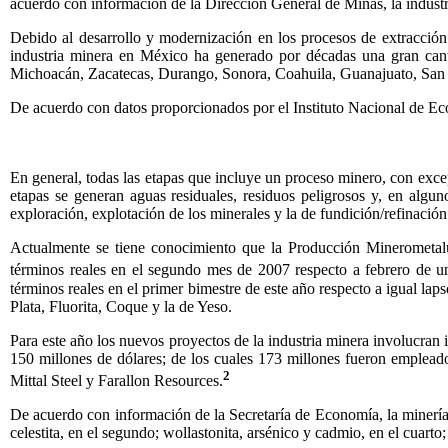
acuerdo con información de la Dirección General de Minas, la industri
Debido al desarrollo y modernización en los procesos de extracción
industria minera en México ha generado por décadas una gran cant
Michoacán, Zacatecas, Durango, Sonora, Coahuila, Guanajuato, San L
De acuerdo con datos proporcionados por el Instituto Nacional de Eco
En general, todas las etapas que incluye un proceso minero, con exce
etapas se generan aguas residuales, residuos peligrosos y, en alg
exploración, explotación de los minerales y la de fundición/refinación
Actualmente se tiene conocimiento que la Producción Minerometalúrg
términos reales en el segundo mes de 2007 respecto a febrero de u
términos reales en el primer bimestre de este año respecto a igual la
Plata, Fluorita, Coque y la de Yeso.
Para este año los nuevos proyectos de la industria minera involucran
150 millones de dólares; de los cuales 173 millones fueron emplead
2
Mittal Steel y Farallon Resources.
De acuerdo con información de la Secretaría de Economía, la minería m
celestita, en el segundo; wollastonita, arsénico y cadmio, en el cuart