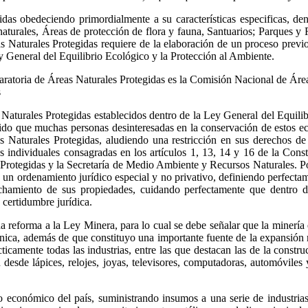
das obedeciendo primordialmente a su características especificas, de
turales, Áreas de protección de flora y fauna, Santuarios; Parques y 
Naturales Protegidas requiere de la elaboración de un proceso previo,
y General del Equilibrio Ecológico y la Protección al Ambiente.
ratoria de Áreas Naturales Protegidas es la Comisión Nacional de Áreas
s
Naturales Protegidas establecidos dentro de la Ley General del Equili
ido que muchas personas desinteresadas en la conservación de estos eco
s Naturales Protegidas, aludiendo una restricción en sus derechos de
as individuales consagradas en los artículos 1, 13, 14 y 16 de la Con
rotegidas y la Secretaría de Medio Ambiente y Recursos Naturales. Por 
 un ordenamiento jurídico especial y no privativo, definiendo perfecta
echamiento de sus propiedades, cuidando perfectamente que dentro de
y certidumbre jurídica.
una reforma a la Ley Minera, para lo cual se debe señalar que la miner
nica, además de que constituyo una importante fuente de la expansión r
amente todas las industrias, entre las que destacan las de la construcc
 desde lápices, relojes, joyas, televisores, computadoras, automóviles y
 económico del país, suministrando insumos a una serie de industrias 