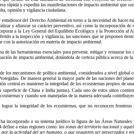
era rápida y expedita las manifestaciones de impacto ambiental que son 
ulta, opinión y vigilancia ciudadana.
 y estudiosos del Derecho Ambiental en torno a la necesidad de hacer m
atizar y afianzar su carácter preventivo, así como la incorporación d
orporar a la Ley General del Equilibrio Ecológico y la Protección al 
ferido a la inspección y vigilancia, las sanciones que se proponen dent
ar con la autorización en materia de impacto ambiental.
de las herramientas esenciales para prevenir, mitigar y restaurar los d
uación de impacto ambiental, dotándola de certeza pública acerca de la
ro de los mecanismos de política ambiental, considerados a nivel global
Protegidas. De manera general la mayor parte de las naciones del plan
n central es mantener la integridad de los ecosistemas propios de una 
 superficie de China e India juntas). Cada uno de estos sitios contien
s ecosistemas y cuando son manejadas de la manera adecuada contribuye
 lograr la integridad de los ecosistemas, que no reconocen fronteras
 ha incorporado a su sistema jurídico la figura de las Áreas Naturales
44 define a estas regiones como:
las zonas del territorio nacional y aque
 por la actividad del ser humano, o que requieren ser preservados y re