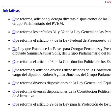
Gace
Iniciativas
Q
ue reforma, adiciona y deroga diversas disposiciones de las
Grupo Parlamentario del PVEM.
Q
ue reforma los artículos 31 y 32 de la Ley General de las P
Q
ue reforma el artículo 77 de la Ley Federal de Presupuesto 
De
Ley que Establece las Bases para Otorgar Pensiones y Pres
diputado Samuel Aguilar Solís, del Grupo Parlamentario del PR
Q
ue reforma el artículo 93 de la Constitución Política de lo
Q
ue reforma y adiciona diversas disposiciones de la Constitu
cargo del diputado Rubén Aguilar Jiménez, del Grupo Parlamen
Q
ue reforma diversas disposiciones de la Ley General del Equi
Q
ue reforma diversas disposiciones de la Constitución Políti
de Alternativa.
Q
ue reforma el artículo 29 de la Ley para la Protección de l