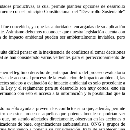
vidades productivas, la cual permite plantear opciones de desarrollo
ruente con el principio Constitucional del "Desarrollo Sustentable"
l fue concebida, ya que las autoridades encargadas de su aplicación
nte. Asimismo debemos reconocer que nuestra legislación cuenta con
ón de impacto ambiental pueden ser ambientalmente inviables, pero
ta difícil pensar en la inexistencia de conflictos al tomar decisiones
al se han considerado varias vertientes para el perfeccionamiento de
enen el legitimo derecho de participar dentro del proceso evaluatorio
 vías de acceso al proceso de la evaluación de impacto ambiental, las
yectos sujetos a evaluación de impacto ambiental es solo procedente a
 la Ley y el reglamento para su desarrollo son muy cortos, esto sin
mermando con esto el acceso a la información y la posibilidad que la
to no sólo ayuda a prevenir los conflictos sino que, además, permite
tro de estos procesos aquellos que potencialmente se podrían ver
s que, no siendo afectados directamente, observan en las acciones o
izaciones de base, organizaciones ambientalistas, ONG´s, grupos de
 que hoy vengo a poner a su consideración, trato de establecer una