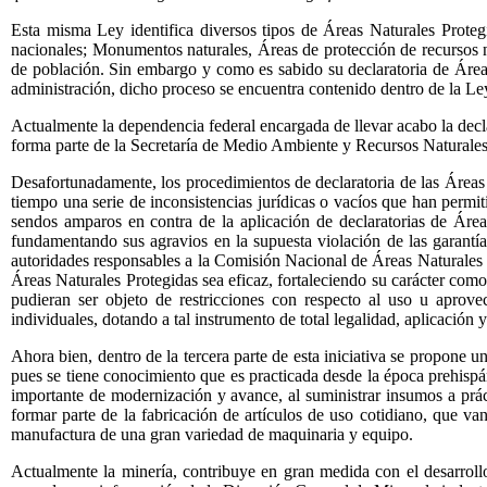
Esta misma Ley identifica diversos tipos de Áreas Naturales Protegi
nacionales; Monumentos naturales, Áreas de protección de recursos na
de población. Sin embargo y como es sabido su declaratoria de Áreas 
administración, dicho proceso se encuentra contenido dentro de la Le
Actualmente la dependencia federal encargada de llevar acabo la decla
forma parte de la Secretaría de Medio Ambiente y Recursos Naturale
Desafortunadamente, los procedimientos de declaratoria de las Áreas 
tiempo una serie de inconsistencias jurídicas o vacíos que han permit
sendos amparos en contra de la aplicación de declaratorias de Área
fundamentando sus agravios en la supuesta violación de las garantí
autoridades responsables a la Comisión Nacional de Áreas Naturales P
Áreas Naturales Protegidas sea eficaz, fortaleciendo su carácter como
pudieran ser objeto de restricciones con respecto al uso u aprov
individuales, dotando a tal instrumento de total legalidad, aplicación 
Ahora bien, dentro de la tercera parte de esta iniciativa se propone 
pues se tiene conocimiento que es practicada desde la época prehispá
importante de modernización y avance, al suministrar insumos a práctic
formar parte de la fabricación de artículos de uso cotidiano, que van
manufactura de una gran variedad de maquinaria y equipo.
Actualmente la minería, contribuye en gran medida con el desarrollo