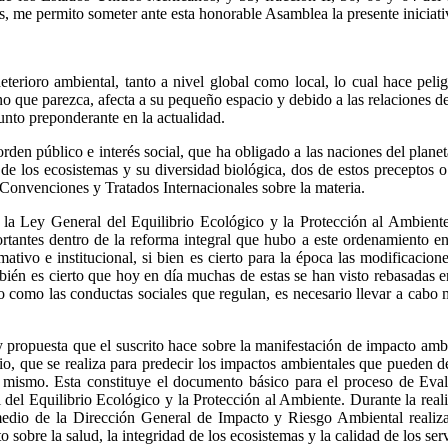
, me permito someter ante esta honorable Asamblea la presente iniciativ
rioro ambiental, tanto a nivel global como local, lo cual hace peligr
 que parezca, afecta a su pequeño espacio y debido a las relaciones de 
punto preponderante en la actualidad.
rden público e interés social, que ha obligado a las naciones del plane
de los ecosistemas y su diversidad biológica, dos de estos preceptos o
Convenciones y Tratados Internacionales sobre la materia.
la Ley General del Equilibrio Ecológico y la Protección al Ambiente,
antes dentro de la reforma integral que hubo a este ordenamiento en
ivo e institucional, si bien es cierto para la época las modificacion
ién es cierto que hoy en día muchas de estas se han visto rebasadas e
como las conductas sociales que regulan, es necesario llevar a cabo 
 propuesta que el suscrito hace sobre la manifestación de impacto ambi
rio, que se realiza para predecir los impactos ambientales que pueden d
el mismo. Esta constituye el documento básico para el proceso de Ev
del Equilibrio Ecológico y la Protección al Ambiente. Durante la reali
dio de la Dirección General de Impacto y Riesgo Ambiental realiza u
o sobre la salud, la integridad de los ecosistemas y la calidad de los se