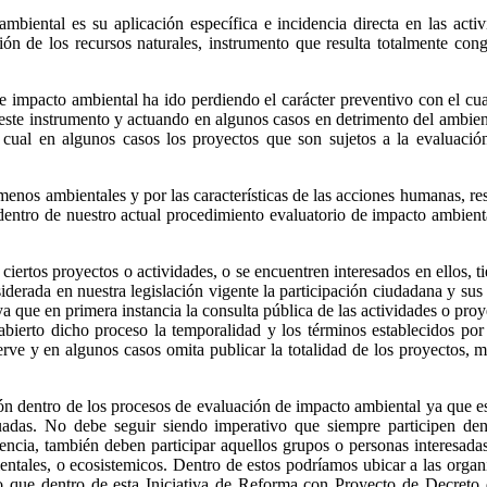
ambiental es su aplicación específica e incidencia directa en las acti
n de los recursos naturales, instrumento que resulta totalmente cong
 impacto ambiental ha ido perdiendo el carácter preventivo con el cua
este instrumento y actuando en algunos casos en detrimento del ambie
la cual en algunos casos los proyectos que son sujetos a la evaluaci
os ambientales y por las características de las acciones humanas, resul
 dentro de nuestro actual procedimiento evaluatorio de impacto ambient
rtos proyectos o actividades, o se encuentren interesados en ellos, ti
derada en nuestra legislación vigente la participación ciudadana y sus
 que en primera instancia la consulta pública de las actividades o pro
abierto dicho proceso la temporalidad y los términos establecidos por
erve y en algunos casos omita publicar la totalidad de los proyectos, 
ión dentro de los procesos de evaluación de impacto ambiental ya que es
uadas. No debe seguir siendo imperativo que siempre participen den
dencia, también deben participar aquellos grupos o personas interesada
ntales, o ecosistemicos. Dentro de estos podríamos ubicar a las organ
sto que dentro de esta Iniciativa de Reforma con Proyecto de Decreto