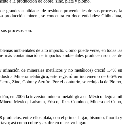
ente a la producción de cobre, zinc, plata y plomo.
de grandes cantidades de residuos provenientes de sus procesos, la
La producción minera, se concentra en doce entidades: Chihuahua,
 sus procesos son:
roblemas ambientales de alto impacto. Como puede verse, en todas las
 que más contaminación e impactos ambientales producen son las de
 y afinación de minerales metálicos y no metálicos) creció 1.4% en
ndustria Minerometalúrgica, este registró un incremento de 6.6% en
ierro, Zinc, Cobre y Azufre. Por el contrario, se redujo la de Plomo,
ación, en 2006 la inversión minero metalúrgica en México llegó a mil
es, Minera México, Luismin, Frisco, Teck Cominco, Minera del Cubo,
roductos, entre ellos plata, con el primer lugar; bismuto, fluorita y
 octavo; así como cobre y azufre en onceavo lugar.