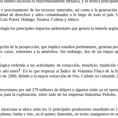
a minera nacional es mayoritariamente metálica, y se dedica principalm
 y procesamiento de los recursos minerales, así como a la generación 
idad de desechos y sitios contaminados a lo largo de todo el país. 
uis Potosí, Hidalgo, Sinaloa, Colima y Jalisco.
logía los principales impactos ambientales que genera la minería según
pción de la prospección, que implica estudios preliminares, generan p
unos casos, emisiones a la atmósfera. Sin embargo, dos de las etapas
.
ica (referida a las actividades de extracción, beneficio, fundición
1
n año antes
. En lo que respecta al Índice de Volumen Físico de la I
pso de 2006, debido a la mayor extracción de Oro, Carbón no cotizable, F
 inversiones por mil 379 millones de dólares y algunos están ya en oper
os para la exploración, sobre todo de las empresas Industrias Peñol
exicana se ubica entre los 11 principales productores mundiales en 18 p
o; plomo, barita y zinc, en el quinto; diatomita, en sexto; manganeso en