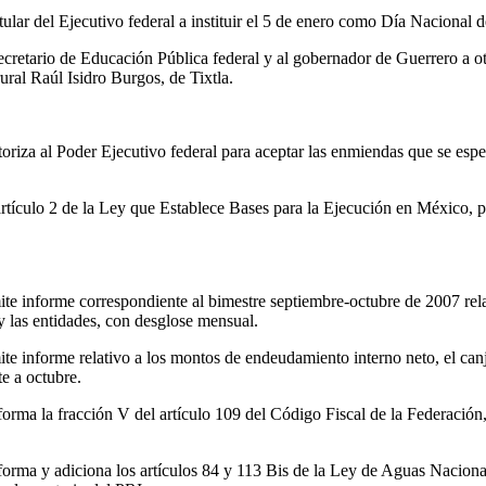
tular del Ejecutivo federal a instituir el 5 de enero como Día Nacional d
 secretario de Educación Pública federal y al gobernador de Guerrero a 
rural Raúl Isidro Burgos, de Tixtla.
toriza al Poder Ejecutivo federal para aceptar las enmiendas que se esp
artículo 2 de la Ley que Establece Bases para la Ejecución en México, p
ite informe correspondiente al bimestre septiembre-octubre de 2007 rela
y las entidades, con desglose mensual.
te informe relativo a los montos de endeudamiento interno neto, el canje
te a octubre.
forma la fracción V del artículo 109 del Código Fiscal de la Federació
forma y adiciona los artículos 84 y 113 Bis de la Ley de Aguas Naciona