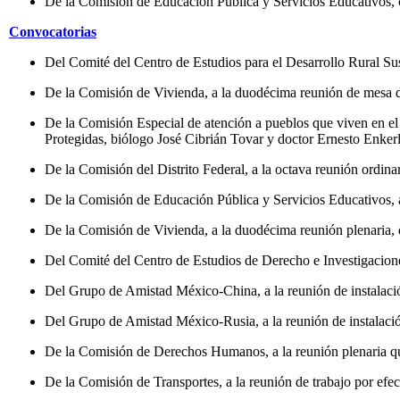
De la Comisión de Educación Pública y Servicios Educativos, c
Convocatorias
Del Comité del Centro de Estudios para el Desarrollo Rural Sust
De la Comisión de Vivienda, a la duodécima reunión de mesa dire
De la Comisión Especial de atención a pueblos que viven en el b
Protegidas, biólogo José Cibrián Tovar y doctor Ernesto Enkerli
De la Comisión del Distrito Federal, a la octava reunión ordinar
De la Comisión de Educación Pública y Servicios Educativos, a 
De la Comisión de Vivienda, a la duodécima reunión plenaria, qu
Del Comité del Centro de Estudios de Derecho e Investigaciones 
Del Grupo de Amistad México-China, a la reunión de instalación
Del Grupo de Amistad México-Rusia, a la reunión de instalación
De la Comisión de Derechos Humanos, a la reunión plenaria que 
De la Comisión de Transportes, a la reunión de trabajo por efec