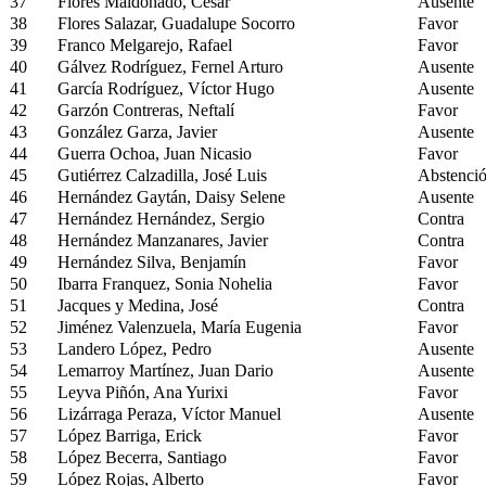
37
Flores Maldonado, César
Ausente
38
Flores Salazar, Guadalupe Socorro
Favor
39
Franco Melgarejo, Rafael
Favor
40
Gálvez Rodríguez, Fernel Arturo
Ausente
41
García Rodríguez, Víctor Hugo
Ausente
42
Garzón Contreras, Neftalí
Favor
43
González Garza, Javier
Ausente
44
Guerra Ochoa, Juan Nicasio
Favor
45
Gutiérrez Calzadilla, José Luis
Abstenci
46
Hernández Gaytán, Daisy Selene
Ausente
47
Hernández Hernández, Sergio
Contra
48
Hernández Manzanares, Javier
Contra
49
Hernández Silva, Benjamín
Favor
50
Ibarra Franquez, Sonia Nohelia
Favor
51
Jacques y Medina, José
Contra
52
Jiménez Valenzuela, María Eugenia
Favor
53
Landero López, Pedro
Ausente
54
Lemarroy Martínez, Juan Dario
Ausente
55
Leyva Piñón, Ana Yurixi
Favor
56
Lizárraga Peraza, Víctor Manuel
Ausente
57
López Barriga, Erick
Favor
58
López Becerra, Santiago
Favor
59
López Rojas, Alberto
Favor