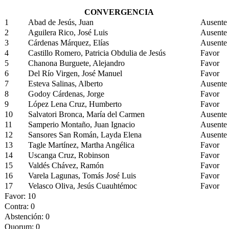
CONVERGENCIA
1
Abad de Jesús, Juan
Ausente
2
Aguilera Rico, José Luis
Ausente
3
Cárdenas Márquez, Elías
Ausente
4
Castillo Romero, Patricia Obdulia de Jesús
Favor
5
Chanona Burguete, Alejandro
Favor
6
Del Río Virgen, José Manuel
Favor
7
Esteva Salinas, Alberto
Ausente
8
Godoy Cárdenas, Jorge
Favor
9
López Lena Cruz, Humberto
Favor
10
Salvatori Bronca, María del Carmen
Ausente
11
Samperio Montaño, Juan Ignacio
Ausente
12
Sansores San Román, Layda Elena
Ausente
13
Tagle Martínez, Martha Angélica
Favor
14
Uscanga Cruz, Robinson
Favor
15
Valdés Chávez, Ramón
Favor
16
Varela Lagunas, Tomás José Luis
Favor
17
Velasco Oliva, Jesús Cuauhtémoc
Favor
Favor: 10
Contra: 0
Abstención: 0
Quorum: 0