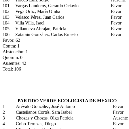
101
Vargas Landeros, Gerardo Octavio
Favor
102
Vega Ortiz, María Oralia
Favor
103
Velasco Pérez, Juan Carlos
Favor
104
Villa Villa, Isael
Favor
105
Villanueva Abraján, Patricia
Favor
106
Zatarain González, Carlos Ernesto
Favor
Favor: 62
Contra: 1
Abstención: 1
Quorum: 0
Ausentes: 42
Total: 106
PARTIDO VERDE ECOLOGISTA DE MEXICO
1
Arévalo González, José Antonio
Favor
2
Castellanos Cortés, Sara Isabel
Favor
3
Chozas y Chozas, Olga Patricia
Ausente
4
Cobo Terrazas, Diego
Favor