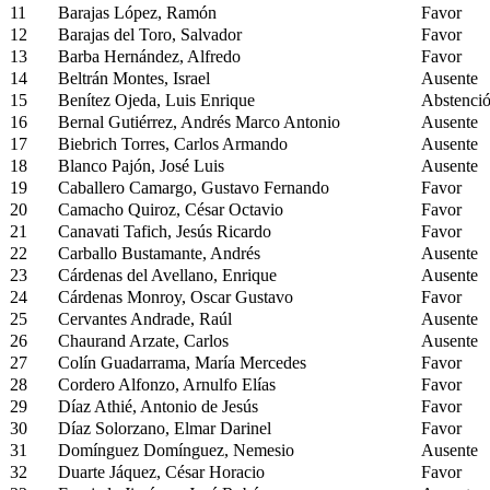
11
Barajas López, Ramón
Favor
12
Barajas del Toro, Salvador
Favor
13
Barba Hernández, Alfredo
Favor
14
Beltrán Montes, Israel
Ausente
15
Benítez Ojeda, Luis Enrique
Abstenci
16
Bernal Gutiérrez, Andrés Marco Antonio
Ausente
17
Biebrich Torres, Carlos Armando
Ausente
18
Blanco Pajón, José Luis
Ausente
19
Caballero Camargo, Gustavo Fernando
Favor
20
Camacho Quiroz, César Octavio
Favor
21
Canavati Tafich, Jesús Ricardo
Favor
22
Carballo Bustamante, Andrés
Ausente
23
Cárdenas del Avellano, Enrique
Ausente
24
Cárdenas Monroy, Oscar Gustavo
Favor
25
Cervantes Andrade, Raúl
Ausente
26
Chaurand Arzate, Carlos
Ausente
27
Colín Guadarrama, María Mercedes
Favor
28
Cordero Alfonzo, Arnulfo Elías
Favor
29
Díaz Athié, Antonio de Jesús
Favor
30
Díaz Solorzano, Elmar Darinel
Favor
31
Domínguez Domínguez, Nemesio
Ausente
32
Duarte Jáquez, César Horacio
Favor