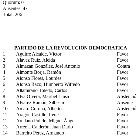
Quorum: 0
Ausentes: 47
Total: 206
PARTIDO DE LA REVOLUCION DEMOCRATICA
1
Aguirre Alcaide, Víctor
Favor
2
Alavez Ruiz, Aleida
Favor
3
Almazán González, José Antonio
Contra
4
Almonte Borja, Ramón
Favor
5
Alonso Flores, Lourdes
Favor
6
Alonso Razo, Humberto Wifredo
Favor
7
Altamirano Toledo, Carlos
Favor
8
Alva Olvera, Maribel Luisa
Abstenci
9
Álvarez Ramón, Silbestre
Ausente
10
Amaro Corona, Alberto
Abstenci
11
Aragón Castillo, Irene
Favor
12
Arellano Pulido, Miguel Ángel
Favor
13
Arreola Calderón, Juan Dario
Favor
14
Barreiro Pérez, Armando
Favor