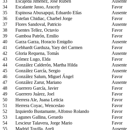
33
Escajeda Jiménez, José Rubén
Ausente
34
Escalante Jasso, Aracely
Favor
35
Espinosa Abuxapqui, Eduardo Elías
Ausente
36
Estefan Chidiac, Charbel Jorge
Favor
37
Flores Sandoval, Patricio
Ausente
38
Fuentes Tellez, Octavio
Favor
39
Gamboa Patrón, Emilio
Favor
40
Garza Garza, Horacio Emigdio
Ausente
41
Gebhardt Garduza, Yary del Carmen
Favor
42
Gloria Requena, Tomás
Ausente
43
Gómez Lugo, Elda
Favor
44
González Calderón, Martha Hilda
Ausente
45
González García, Sergio
Ausente
46
González Salum, Miguel Ángel
Favor
47
González Zarur, Mariano
Ausente
48
Guerrero García, Javier
Favor
49
Guerrero Juárez, Joel
Favor
50
Herrera Ale, Juana Leticia
Favor
51
Herrera Coyac, Wenceslao
Favor
52
Izquierdo Bustamante, Alfonso Rolando
Favor
53
Lagunes Gallina, Gerardo
Favor
54
Lescieur Talavera, Jorge Mario
Favor
55
Madrid Tovilla, Areli
Ausente