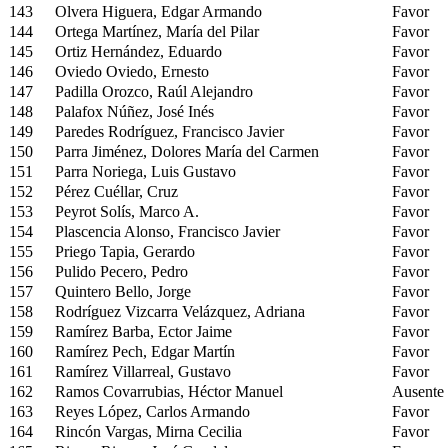
143
Olvera Higuera, Edgar Armando
Favor
144
Ortega Martínez, María del Pilar
Favor
145
Ortiz Hernández, Eduardo
Favor
146
Oviedo Oviedo, Ernesto
Favor
147
Padilla Orozco, Raúl Alejandro
Favor
148
Palafox Núñez, José Inés
Favor
149
Paredes Rodríguez, Francisco Javier
Favor
150
Parra Jiménez, Dolores María del Carmen
Favor
151
Parra Noriega, Luis Gustavo
Favor
152
Pérez Cuéllar, Cruz
Favor
153
Peyrot Solís, Marco A.
Favor
154
Plascencia Alonso, Francisco Javier
Favor
155
Priego Tapia, Gerardo
Favor
156
Pulido Pecero, Pedro
Favor
157
Quintero Bello, Jorge
Favor
158
Rodríguez Vizcarra Velázquez, Adriana
Favor
159
Ramírez Barba, Ector Jaime
Favor
160
Ramírez Pech, Edgar Martín
Favor
161
Ramírez Villarreal, Gustavo
Favor
162
Ramos Covarrubias, Héctor Manuel
Ausente
163
Reyes López, Carlos Armando
Favor
164
Rincón Vargas, Mirna Cecilia
Favor