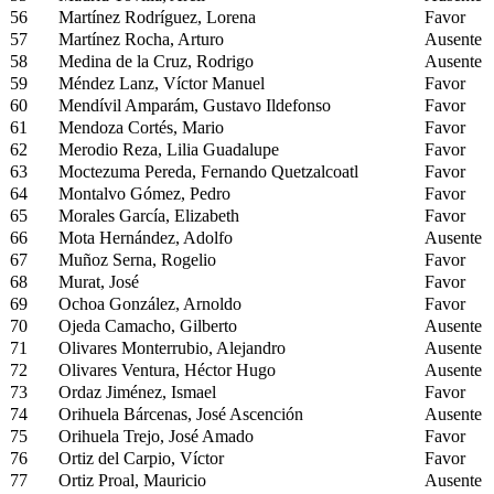
56
Martínez Rodríguez, Lorena
Favor
57
Martínez Rocha, Arturo
Ausente
58
Medina de la Cruz, Rodrigo
Ausente
59
Méndez Lanz, Víctor Manuel
Favor
60
Mendívil Amparám, Gustavo Ildefonso
Favor
61
Mendoza Cortés, Mario
Favor
62
Merodio Reza, Lilia Guadalupe
Favor
63
Moctezuma Pereda, Fernando Quetzalcoatl
Favor
64
Montalvo Gómez, Pedro
Favor
65
Morales García, Elizabeth
Favor
66
Mota Hernández, Adolfo
Ausente
67
Muñoz Serna, Rogelio
Favor
68
Murat, José
Favor
69
Ochoa González, Arnoldo
Favor
70
Ojeda Camacho, Gilberto
Ausente
71
Olivares Monterrubio, Alejandro
Ausente
72
Olivares Ventura, Héctor Hugo
Ausente
73
Ordaz Jiménez, Ismael
Favor
74
Orihuela Bárcenas, José Ascención
Ausente
75
Orihuela Trejo, José Amado
Favor
76
Ortiz del Carpio, Víctor
Favor
77
Ortiz Proal, Mauricio
Ausente