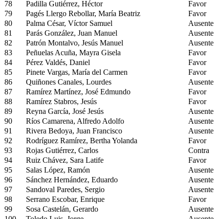
78
Padilla Gutiérrez, Héctor
Favor
79
Pagés Llergo Rebollar, María Beatriz
Favor
80
Palma César, Víctor Samuel
Ausente
81
Parás González, Juan Manuel
Ausente
82
Patrón Montalvo, Jesús Manuel
Ausente
83
Peñuelas Acuña, Mayra Gisela
Favor
84
Pérez Valdés, Daniel
Favor
85
Pinete Vargas, María del Carmen
Favor
86
Quiñones Canales, Lourdes
Ausente
87
Ramírez Martínez, José Edmundo
Favor
88
Ramírez Stabros, Jesús
Favor
89
Reyna García, José Jesús
Ausente
90
Ríos Camarena, Alfredo Adolfo
Ausente
91
Rivera Bedoya, Juan Francisco
Ausente
92
Rodríguez Ramírez, Bertha Yolanda
Favor
93
Rojas Gutiérrez, Carlos
Contra
94
Ruiz Chávez, Sara Latife
Favor
95
Salas López, Ramón
Ausente
96
Sánchez Hernández, Eduardo
Ausente
97
Sandoval Paredes, Sergio
Ausente
98
Serrano Escobar, Enrique
Favor
99
Sosa Castelán, Gerardo
Ausente
100
Toledo Luis, Jorge
Ausente