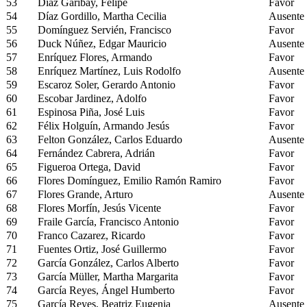
53
Díaz Garibay, Felipe
Favor
54
Díaz Gordillo, Martha Cecilia
Ausente
55
Domínguez Servién, Francisco
Favor
56
Duck Núñez, Edgar Mauricio
Ausente
57
Enríquez Flores, Armando
Favor
58
Enríquez Martínez, Luis Rodolfo
Ausente
59
Escaroz Soler, Gerardo Antonio
Favor
60
Escobar Jardinez, Adolfo
Favor
61
Espinosa Piña, José Luis
Favor
62
Félix Holguín, Armando Jesús
Favor
63
Felton González, Carlos Eduardo
Ausente
64
Fernández Cabrera, Adrián
Favor
65
Figueroa Ortega, David
Favor
66
Flores Domínguez, Emilio Ramón Ramiro
Favor
67
Flores Grande, Arturo
Ausente
68
Flores Morfín, Jesús Vicente
Favor
69
Fraile García, Francisco Antonio
Favor
70
Franco Cazarez, Ricardo
Favor
71
Fuentes Ortiz, José Guillermo
Favor
72
García González, Carlos Alberto
Favor
73
García Müller, Martha Margarita
Favor
74
García Reyes, Ángel Humberto
Favor
75
García Reyes, Beatriz Eugenia
Ausente