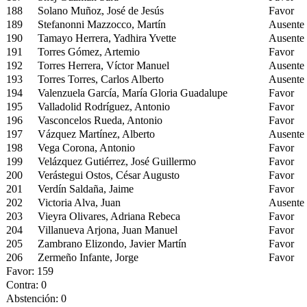
188
Solano Muñoz, José de Jesús
Favor
189
Stefanonni Mazzocco, Martín
Ausente
190
Tamayo Herrera, Yadhira Yvette
Ausente
191
Torres Gómez, Artemio
Favor
192
Torres Herrera, Víctor Manuel
Ausente
193
Torres Torres, Carlos Alberto
Ausente
194
Valenzuela García, María Gloria Guadalupe
Favor
195
Valladolid Rodríguez, Antonio
Favor
196
Vasconcelos Rueda, Antonio
Favor
197
Vázquez Martínez, Alberto
Ausente
198
Vega Corona, Antonio
Favor
199
Velázquez Gutiérrez, José Guillermo
Favor
200
Verástegui Ostos, César Augusto
Favor
201
Verdín Saldaña, Jaime
Favor
202
Victoria Alva, Juan
Ausente
203
Vieyra Olivares, Adriana Rebeca
Favor
204
Villanueva Arjona, Juan Manuel
Favor
205
Zambrano Elizondo, Javier Martín
Favor
206
Zermeño Infante, Jorge
Favor
Favor: 159
Contra: 0
Abstención: 0