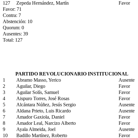
127
Zepeda Hernández, Martín
Favor
Favor: 71
Contra: 7
Abstención: 10
Quorum: 0
Ausentes: 39
Total: 127
PARTIDO REVOLUCIONARIO INSTITUCIONAL
1
Abramo Masso, Yerico
Ausente
2
Aguilar, Diego
Favor
3
Aguilar Solís, Samuel
Favor
4
Aispuro Torres, José Rosas
Favor
5
Alcántara Núñez, Jesús Sergio
Ausente
6
Aldana Prieto, Luis Ricardo
Ausente
7
Amador Gaxiola, Daniel
Favor
8
Amador Leal, Narcizo Alberto
Favor
9
Ayala Almeida, Joel
Ausente
10
Badillo Martínez, Roberto
Favor