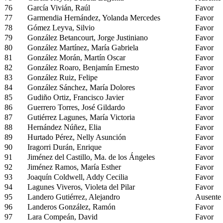
76
García Vivián, Raúl
Favor
77
Garmendia Hernández, Yolanda Mercedes
Favor
78
Gómez Leyva, Silvio
Favor
79
González Betancourt, Jorge Justiniano
Favor
80
González Martínez, María Gabriela
Favor
81
González Morán, Martín Oscar
Favor
82
González Roaro, Benjamín Ernesto
Favor
83
González Ruiz, Felipe
Favor
84
González Sánchez, María Dolores
Favor
85
Gudiño Ortiz, Francisco Javier
Favor
86
Guerrero Torres, José Gildardo
Favor
87
Gutiérrez Lagunes, María Victoria
Favor
88
Hernández Núñez, Elia
Favor
89
Hurtado Pérez, Nelly Asunción
Favor
90
Iragorri Durán, Enrique
Favor
91
Jiménez del Castillo, Ma. de los Ángeles
Favor
92
Jiménez Ramos, María Esther
Favor
93
Joaquín Coldwell, Addy Cecilia
Favor
94
Lagunes Viveros, Violeta del Pilar
Favor
95
Landero Gutiérrez, Alejandro
Ausente
96
Landeros González, Ramón
Favor
97
Lara Compeán, David
Favor