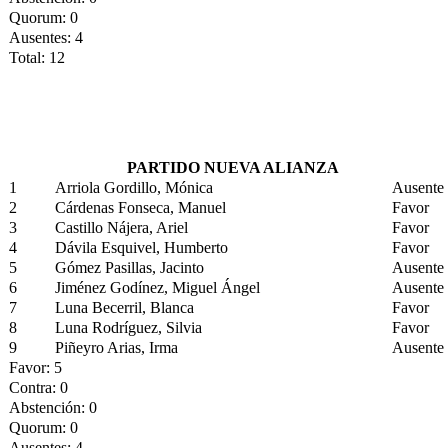
Quorum: 0
Ausentes: 4
Total: 12
PARTIDO NUEVA ALIANZA
1
Arriola Gordillo, Mónica
Ausente
2
Cárdenas Fonseca, Manuel
Favor
3
Castillo Nájera, Ariel
Favor
4
Dávila Esquivel, Humberto
Favor
5
Gómez Pasillas, Jacinto
Ausente
6
Jiménez Godínez, Miguel Ángel
Ausente
7
Luna Becerril, Blanca
Favor
8
Luna Rodríguez, Silvia
Favor
9
Piñeyro Arias, Irma
Ausente
Favor: 5
Contra: 0
Abstención: 0
Quorum: 0
Ausentes: 4