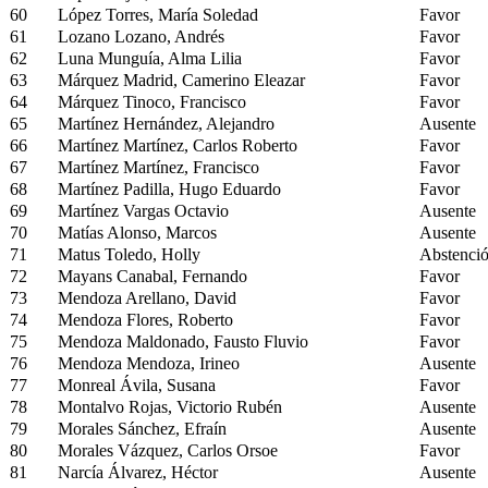
60
López Torres, María Soledad
Favor
61
Lozano Lozano, Andrés
Favor
62
Luna Munguía, Alma Lilia
Favor
63
Márquez Madrid, Camerino Eleazar
Favor
64
Márquez Tinoco, Francisco
Favor
65
Martínez Hernández, Alejandro
Ausente
66
Martínez Martínez, Carlos Roberto
Favor
67
Martínez Martínez, Francisco
Favor
68
Martínez Padilla, Hugo Eduardo
Favor
69
Martínez Vargas Octavio
Ausente
70
Matías Alonso, Marcos
Ausente
71
Matus Toledo, Holly
Abstenci
72
Mayans Canabal, Fernando
Favor
73
Mendoza Arellano, David
Favor
74
Mendoza Flores, Roberto
Favor
75
Mendoza Maldonado, Fausto Fluvio
Favor
76
Mendoza Mendoza, Irineo
Ausente
77
Monreal Ávila, Susana
Favor
78
Montalvo Rojas, Victorio Rubén
Ausente
79
Morales Sánchez, Efraín
Ausente
80
Morales Vázquez, Carlos Orsoe
Favor
81
Narcía Álvarez, Héctor
Ausente