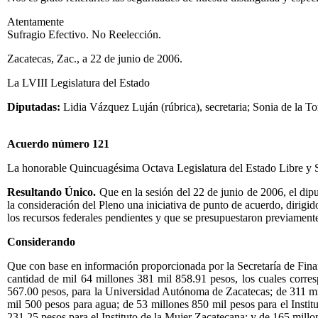
Atentamente
Sufragio Efectivo. No Reelección.
Zacatecas, Zac., a 22 de junio de 2006.
La LVIII Legislatura del Estado
Diputadas:
Lidia Vázquez Luján (rúbrica), secretaria; Sonia de la Tor
Acuerdo número 121
La honorable Quincuagésima Octava Legislatura del Estado Libre y 
Resultando Único.
Que en la sesión del 22 de junio de 2006, el dipu
la consideración del Pleno una iniciativa de punto de acuerdo, dirigi
los recursos federales pendientes y que se presupuestaron previament
Considerando
Que con base en información proporcionada por la Secretaría de Finan
cantidad de mil 64 millones 381 mil 858.91 pesos, los cuales corre
567.00 pesos, para la Universidad Autónoma de Zacatecas; de 311 mi
mil 500 pesos para agua; de 53 millones 850 mil pesos para el Insti
231.25 pesos para el Instituto de la Mujer Zacatecana; y de 165 mill