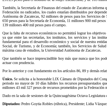
También, la Secretaría de Finanzas del estado de Zacatecas informa q
Federación no radicados, los cuales estarían distribuidos por depend
Autónoma de Zacatecas, 92 millones de pesos para los Servicios de S
650 pesos para la Secretaría de Economía, 11 millones 900 mil pesos p
139 millones 400 mil pesos para el campo.
Que la falta de recursos económicos no permitirá lograr los objetivos 
ya que entre las secretarías, los institutos, los servicios y las in
fundamental para el desarrollo económico y social de nuestra entida
Social, de Turismo, y de Economía; también, los Servicios de Salud 
máxima casa de estudios, la Universidad Autónoma de Zacatecas.
Que también se hace imprescindible hoy más que nunca que los podere
actuar con prudencia.
Por lo anterior y con fundamento en los artículos 86, 89 y demás rela
Único.
Se solicita a la honorable LIX Cámara de Diputados del Congre
periodo no mayor de 10 días hábiles los recursos presupuestados que
millones 43 mil 327 pesos de recursos prometidos por la Federación n
Dado en la sala de sesiones de la Quincuagésima Octava Legislatura del
Diputados:
Pedro Goytia Robles (rúbrica), Presidente; Lidia Vázquez 