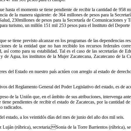
ue hasta el momento se tiene pendiente de recibir la cantidad de 958 m
encia de la manera siguiente: de 364 millones de pesos para la Secreta
alud, 230millones de pesos para la Secretaría de Comunicaciones y Tr
ara turismo, un millón 151 mil 253 pesos para el Instituto del Deporte 
que se tiene previsto alcanzar en los programas de las dependencias res
stituciones de la entidad que no han recibido los recursos federales co
d, así como para su estabilidad. Tal es el caso de las secretarías de 
y de Agua, los institutos de la Mujer Zacatecana, Zacatecano de la Cu
s del Estado en nuestro país actúen con arreglo al estado de derecho
tivos del Reglamento General del Poder Legislativo del estado, es de ac
so de la Unión que, en el ámbito de sus atribuciones, intervenga ante e
 tiene pendientes de recibir el estado de Zacatecas, por la cantidad d
o radicados.
 estado, a los veintidós días del mes de junio del año dos mil seis.
Luján (rúbrica), secretaria;Sonia de la Torre Barrientos (rúbrica), sec