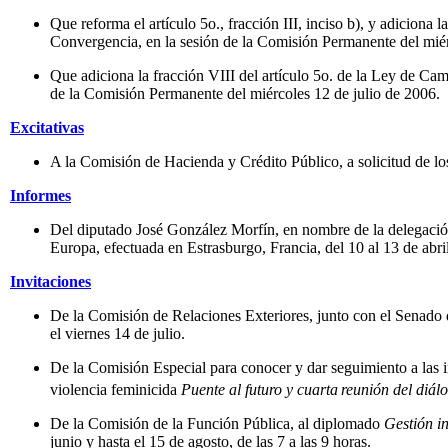
Que reforma el artículo 5o., fracción III, inciso b), y adicion
Convergencia, en la sesión de la Comisión Permanente del miér
Que adiciona la fracción VIII del artículo 5o. de la Ley de C
de la Comisión Permanente del miércoles 12 de julio de 2006.
Excitativas
A la Comisión de Hacienda y Crédito Público, a solicitud de l
Informes
Del diputado José González Morfín, en nombre de la delegación
Europa, efectuada en Estrasburgo, Francia, del 10 al 13 de abri
Invitaciones
De la Comisión de Relaciones Exteriores, junto con el Senado 
el viernes 14 de julio.
De la Comisión Especial para conocer y dar seguimiento a las i
violencia feminicida
Puente al futuro y cuarta
reunión del diál
De la Comisión de la Función Pública, al diplomado
Gestión in
junio y hasta el 15 de agosto, de las 7 a las 9 horas.