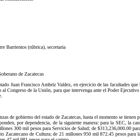
re Barrientos (rúbrica), secretaria
Soberano de Zacatecas
tado Juan Francisco Ambriz Valdez, en ejercicio de las facultades que 
do al Congreso de la Unión, para que intervenga ante el Poder Ejecutivo
e.
zas de gobierno del estado de Zacatecas, hasta el momento se tienen pe
sponden, por dependencia, de la siguiente manera: para la SEC, la ca
llones 300 mil pesos para Servicios de Salud; de $313,236,000.00 para
tuto Zacatecano de Cultura; de 21 millones 950 mil 872.45 pesos para l
ones 47 mil 981 pesos para el campo.