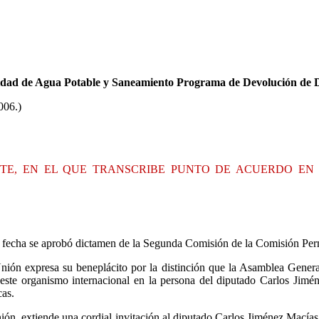
idad de Agua Potable y Saneamiento Programa de Devolución de 
006.)
NTE, EN EL QUE TRANSCRIBE PUNTO DE ACUERDO EN
a fecha se aprobó dictamen de la Segunda Comisión de la Comisión Perm
ón expresa su beneplácito por la distinción que la Asamblea General
este organismo internacional en la persona del diputado Carlos Jimé
cas.
, extiende una cordial invitación al diputado Carlos Jiménez Macías,