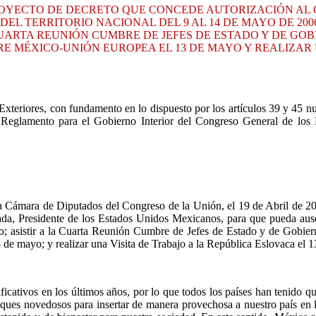
PROYECTO DE DECRETO QUE CONCEDE AUTORIZACIÓN AL
L TERRITORIO NACIONAL DEL 9 AL 14 DE MAYO DE 2006,
 CUARTA REUNIÓN CUMBRE DE JEFES DE ESTADO Y DE GO
BRE MÉXICO-UNIÓN EUROPEA EL 13 DE MAYO Y REALIZAR
xteriores, con fundamento en lo dispuesto por los artículos 39 y 45 n
 Reglamento para el Gobierno Interior del Congreso General de los
a Cámara de Diputados del Congreso de la Unión, el 19 de Abril de 200
da, Presidente de los Estados Unidos Mexicanos, para que pueda ausent
ayo; asistir a la Cuarta Reunión Cumbre de Jefes de Estado y de Gobie
de mayo; y realizar una Visita de Trabajo a la República Eslovaca el 
cativos en los últimos años, por lo que todos los países han tenido qu
oques novedosos para insertar de manera provechosa a nuestro país en la