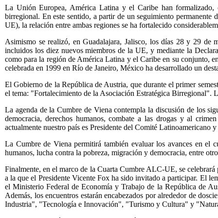
La Unión Europea, América Latina y el Caribe han formalizado, d
birregional. En este sentido, a partir de un seguimiento permanent
UE), la relación entre ambas regiones se ha fortalecido considerablem
Asimismo se realizó, en Guadalajara, Jalisco, los días 28 y 29 d
incluidos los diez nuevos miembros de la UE, y mediante la Declara
como para la región de América Latina y el Caribe en su conjunto, en
celebrada en 1999 en Río de Janeiro, México ha desarrollado un desta
El Gobierno de la República de Austria, que durante el primer seme
el tema: "Fortalecimiento de la Asociación Estratégica Birregional".
La agenda de la Cumbre de Viena contempla la discusión de los sigui
democracia, derechos humanos, combate a las drogas y al crimen o
actualmente nuestro país es Presidente del Comité Latinoamericano y 
La Cumbre de Viena permitirá también evaluar los avances en el cu
humanos, lucha contra la pobreza, migración y democracia, entre otro
Finalmente, en el marco de la Cuarta Cumbre ALC-UE, se celebrará p
a la que el Presidente Vicente Fox ha sido invitado a participar. E
el Ministerio Federal de Economía y Trabajo de la República de Aust
Además, los encuentros estarán encabezados por alrededor de doscie
Industria", "Tecnología e Innovación", "Turismo y Cultura" y "Natur