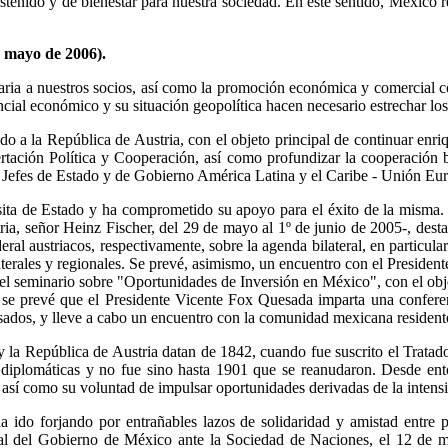
stenido y de bienestar para nuestra sociedad. En este sentido, México r
ayo de 2006).
aria a nuestros socios, así como la promoción económica y comercial com
encial económico y su situación geopolítica hacen necesario estrechar l
ado a la República de Austria, con el objeto principal de continuar enri
ción Política y Cooperación, así como profundizar la cooperación bil
 de Jefes de Estado y de Gobierno América Latina y el Caribe - Unión 
ita de Estado y ha comprometido su apoyo para el éxito de la misma. En
ia, señor Heinz Fischer, del 29 de mayo al 1º de junio de 2005-, destac
 austriacos, respectivamente, sobre la agenda bilateral, en particular e
aterales y regionales. Se prevé, asimismo, un encuentro con el Preside
el seminario sobre "Oportunidades de Inversión en México", con el ob
o se prevé que el Presidente Vicente Fox Quesada imparta una confere
sados, y lleve a cabo un encuentro con la comunidad mexicana residente
 y la República de Austria datan de 1842, cuando fue suscrito el Trat
diplomáticas y no fue sino hasta 1901 que se reanudaron. Desde entonc
, así como su voluntad de impulsar oportunidades derivadas de la intensi
 ido forjando por entrañables lazos de solidaridad y amistad entre 
icial del Gobierno de México ante la Sociedad de Naciones, el 12 de 