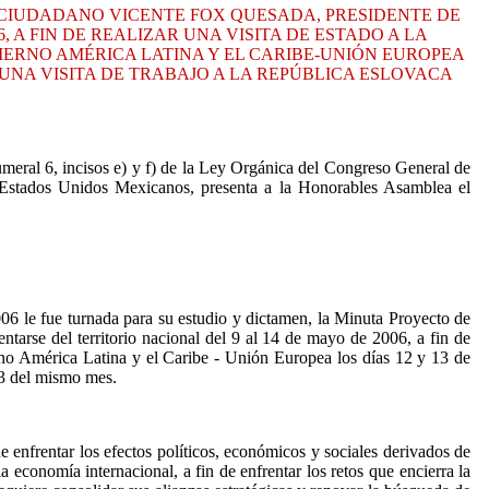
 CIUDADANO VICENTE FOX QUESADA, PRESIDENTE DE
 A FIN DE REALIZAR UNA VISITA DE ESTADO A LA
BIERNO AMÉRICA LATINA Y EL CARIBE-UNIÓN EUROPEA
 UNA VISITA DE TRABAJO A LA REPÚBLICA ESLOVACA
umeral 6, incisos e) y f) de la Ley Orgánica del Congreso General de
 Estados Unidos Mexicanos, presenta a la Honorables Asamblea el
6 le fue turnada para su estudio y dictamen, la Minuta Proyecto de
arse del territorio nacional del 9 al 14 de mayo de 2006, a fin de
rno América Latina y el Caribe - Unión Europea los días 12 y 13 de
13 del mismo mes.
e enfrentar los efectos políticos, económicos y sociales derivados de
 economía internacional, a fin de enfrentar los retos que encierra la