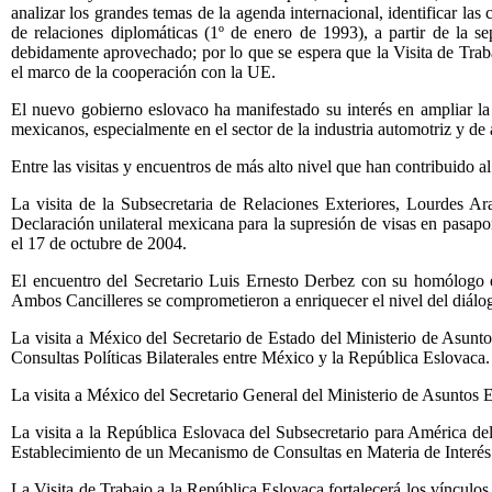
analizar los grandes temas de la agenda internacional, identificar las
de relaciones diplomáticas (1º de enero de 1993), a partir de la 
debidamente aprovechado; por lo que se espera que la Visita de Traba
el marco de la cooperación con la UE.
El nuevo gobierno eslovaco ha manifestado su interés en ampliar l
mexicanos, especialmente en el sector de la industria automotriz y de 
Entre las visitas y encuentros de más alto nivel que han contribuido al 
La visita de la Subsecretaria de Relaciones Exteriores, Lourdes Ar
Declaración unilateral mexicana para la supresión de visas en pasapor
el 17 de octubre de 2004.
El encuentro del Secretario Luis Ernesto Derbez con su homólogo
Ambos Cancilleres se comprometieron a enriquecer el nivel del diálog
La visita a México del Secretario de Estado del Ministerio de Asunto
Consultas Políticas Bilaterales entre México y la República Eslovaca.
La visita a México del Secretario General del Ministerio de Asuntos E
La visita a la República Eslovaca del Subsecretario para América d
Establecimiento de un Mecanismo de Consultas en Materia de Interé
La Visita de Trabajo a la República Eslovaca fortalecerá los víncul