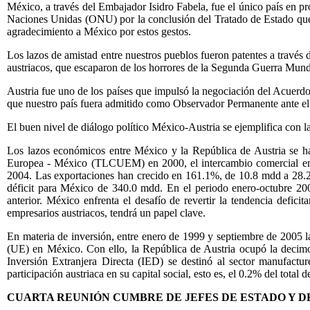
México, a través del Embajador Isidro Fabela, fue el único país en p
Naciones Unidas (ONU) por la conclusión del Tratado de Estado que r
agradecimiento a México por estos gestos.
Los lazos de amistad entre nuestros pueblos fueron patentes a travé
austriacos, que escaparon de los horrores de la Segunda Guerra Mundi
Austria fue uno de los países que impulsó la negociación del Acuer
que nuestro país fuera admitido como Observador Permanente ante e
El buen nivel de diálogo político México-Austria se ejemplifica con las
Los lazos económicos entre México y la República de Austria se ha
Europea - México (TLCUEM) en 2000, el intercambio comercial ent
2004. Las exportaciones han crecido en 161.1%, de 10.8 mdd a 28.
déficit para México de 340.0 mdd. En el periodo enero-octubre 20
anterior. México enfrenta el desafío de revertir la tendencia defici
empresarios austriacos, tendrá un papel clave.
En materia de inversión, entre enero de 1999 y septiembre de 2005 l
(UE) en México. Con ello, la República de Austria ocupó la decimot
Inversión Extranjera Directa (IED) se destinó al sector manufactu
participación austriaca en su capital social, esto es, el 0.2% del tota
CUARTA REUNIÓN CUMBRE DE JEFES DE ESTADO Y DE GO