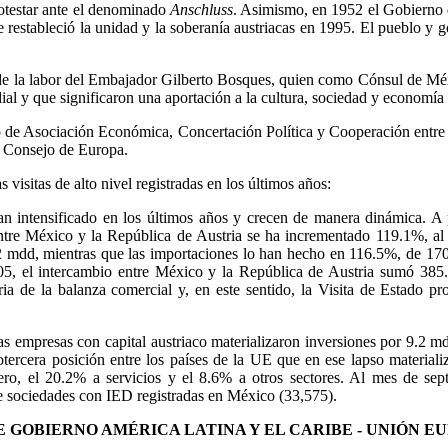
rotestar ante el denominado
Anschluss
. Asimismo, en 1952 el Gobierno d
estableció la unidad y la soberanía austriacas en 1995. El pueblo y 
s de la labor del Embajador Gilberto Bosques, quien como Cónsul de M
al y que significaron una aportación a la cultura, sociedad y economía 
do de Asociación Económica, Concertación Política y Cooperación entr
l Consejo de Europa.
 visitas de alto nivel registradas en los últimos años:
n intensificado en los últimos años y crecen de manera dinámica. A 
re México y la República de Austria se ha incrementado 119.1%, al 
2 mdd, mientras que las importaciones lo han hecho en 116.5%, de 17
05, el intercambio entre México y la República de Austria sumó 38
taria de la balanza comercial y, en este sentido, la Visita de Estado 
as empresas con capital austriaco materializaron inversiones por 9.2 
ercera posición entre los países de la UE que en ese lapso material
rero, el 20.2% a servicios y el 8.6% a otros sectores. Al mes de se
l de sociedades con IED registradas en México (33,575).
BIERNO AMÉRICA LATINA Y EL CARIBE - UNIÓN EUROPEA.