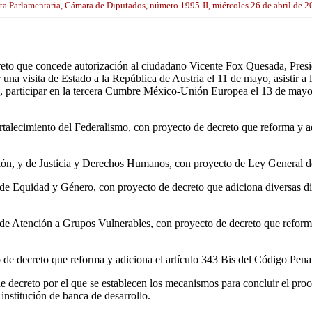
ta Parlamentaria, Cámara de Diputados, número 1995-II, miércoles 26 de abril de 2
reto que concede autorización al ciudadano Vicente Fox Quesada, Presi
zar una visita de Estado a la República de Austria el 11 de mayo, asisti
participar en la tercera Cumbre México-Unión Europea el 13 de mayo y r
alecimiento del Federalismo, con proyecto de decreto que reforma y adi
n, y de Justicia y Derechos Humanos, con proyecto de Ley General de
e Equidad y Género, con proyecto de decreto que adiciona diversas di
 Atención a Grupos Vulnerables, con proyecto de decreto que reforma 
e decreto que reforma y adiciona el artículo 343 Bis del Código Penal
 decreto por el que se establecen los mecanismos para concluir el proc
nstitución de banca de desarrollo.