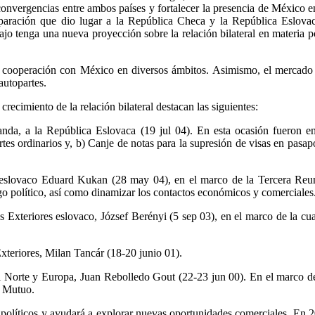
 convergencias entre ambos países y fortalecer la presencia de México e
separación que dio lugar a la República Checa y la República Eslovac
jo tenga una nueva proyección sobre la relación bilateral en materia p
a cooperación con México en diversos ámbitos. Asimismo, el mercado 
autopartes.
crecimiento de la relación bilateral destacan las siguientes:
anda, a la República Eslovaca (19 jul 04). En esta ocasión fueron en
tes ordinarios y, b) Canje de notas para la supresión de visas en pasap
 eslovaco Eduard Kukan (28 may 04), en el marco de la Tercera Re
o político, así como dinamizar los contactos económicos y comerciales
s Exteriores eslovaco, József Berényi (5 sep 03), en el marco de la c
xteriores, Milan Tancár (18-20 junio 01).
el Norte y Europa, Juan Rebolledo Gout (22-23 jun 00). En el marco d
s Mutuo.
os políticos y ayudará a explorar nuevas oportunidades comerciales. En