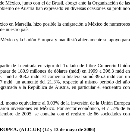
e México, junto con el de Brasil, abogó ante la Organización de las
gobierno de Austria han expresado en diversas ocasiones su profundo
éxico en Marsella, hizo posible la emigración a México de numerosos
de nuestro país.
e México y la Unión Europea y manifestó abiertamente su apoyo para
partir de la entrada en vigor del Tratado de Libre Comercio Unión
pasar de 180.9 millones de dólares (mdd) en 1999 a 396.3 mdd en
0.1 mdd a 368.2 mdd. El comercio bilateral sumó 396.3 mdd con un
5.7 mdd, un aumentó del 21.3%, respecto al mismo periodo del año
programada a la República de Austria, en particular el encuentro con
mdd, monto equivalente al 0.03% de la inversión de la Unión Europea
izaron inversiones en México. Por sector económico, el 71.2% de la
ptiembre de 2005, se contaba con el registro de 66 sociedades con
 (ALC-UE) (12 y 13 de mayo de 2006)