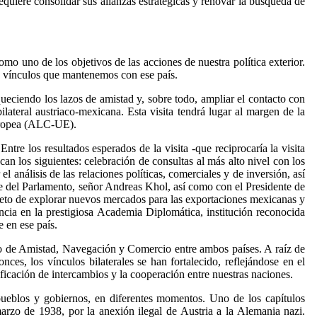
equiere consolidar sus alianzas estratégicas y renovar la búsqueda de
o uno de los objetivos de las acciones de nuestra política exterior.
os vínculos que mantenemos con ese país.
queciendo los lazos de amistad y, sobre todo, ampliar el contacto con
ateral austriaco-mexicana. Esta visita tendrá lugar al margen de la
Europea (ALC-UE).
tre los resultados esperados de la visita -que reciprocaría la visita
an los siguientes: celebración de consultas al más alto nivel con los
l análisis de las relaciones políticas, comerciales y de inversión, así
nte del Parlamento, señor Andreas Khol, así como con el Presidente de
jeto de explorar nuevos mercados para las exportaciones mexicanas y
ncia en la prestigiosa Academia Diplomática, institución reconocida
 en ese país.
ado de Amistad, Navegación y Comercio entre ambos países. A raíz de
es, los vínculos bilaterales se han fortalecido, reflejándose en el
ficación de intercambios y la cooperación entre nuestras naciones.
pueblos y gobiernos, en diferentes momentos. Uno de los capítulos
marzo de 1938, por la anexión ilegal de Austria a la Alemania nazi.