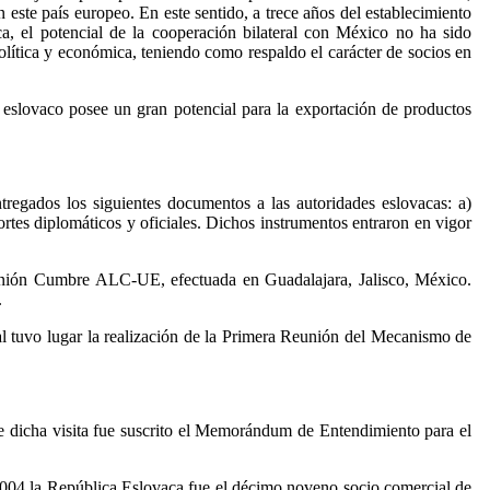
n este país europeo. En este sentido, a trece años del establecimiento
a, el potencial de la cooperación bilateral con México no ha sido
olítica y económica, teniendo como respaldo el carácter de socios en
eslovaco posee un gran potencial para la exportación de productos
tregados los siguientes documentos a las autoridades eslovacas: a)
ortes diplomáticos y oficiales. Dichos instrumentos entraron en vigor
unión Cumbre ALC-UE, efectuada en Guadalajara, Jalisco, México.
.
ual tuvo lugar la realización de la Primera Reunión del Mecanismo de
e dicha visita fue suscrito el Memorándum de Entendimiento para el
 2004 la República Eslovaca fue el décimo noveno socio comercial de