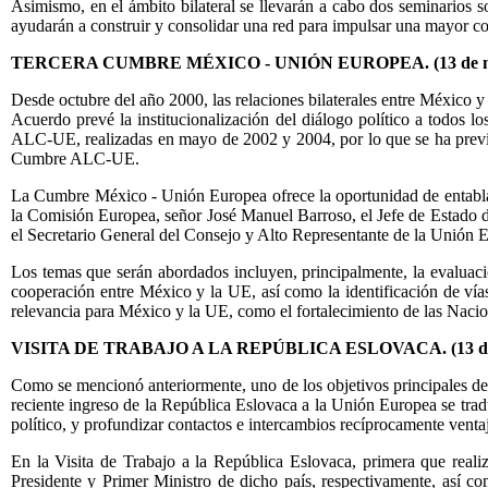
Asimismo, en el ámbito bilateral se llevarán a cabo dos seminarios s
ayudarán a construir y consolidar una red para impulsar una mayor col
TERCERA CUMBRE MÉXICO - UNIÓN EUROPEA. (13 de ma
Desde octubre del año 2000, las relaciones bilaterales entre México 
Acuerdo prevé la institucionalización del diálogo político a todos
ALC-UE, realizadas en mayo de 2002 y 2004, por lo que se ha previ
Cumbre ALC-UE.
La Cumbre México - Unión Europea ofrece la oportunidad de entablar u
la Comisión Europea, señor José Manuel Barroso, el Jefe de Estado de
el Secretario General del Consejo y Alto Representante de la Unión E
Los temas que serán abordados incluyen, principalmente, la evaluaci
cooperación entre México y la UE, así como la identificación de vías 
relevancia para México y la UE, como el fortalecimiento de las Nacion
VISITA DE TRABAJO A LA REPÚBLICA ESLOVACA. (13 de 
Como se mencionó anteriormente, uno de los objetivos principales del 
reciente ingreso de la República Eslovaca a la Unión Europea se trad
político, y profundizar contactos e intercambios recíprocamente ventaj
En la Visita de Trabajo a la República Eslovaca, primera que reali
Presidente y Primer Ministro de dicho país, respectivamente, así com