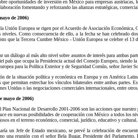
obre oportunidades de inversión en México para empresas austriacas, lo
aboración fomentando y reforzando las alianzas estratégicas, comercial
yo de 2006)
y la Unión Europea se rigen por el Acuerdo de Asociación Económica, C
 los niveles. Como consecuencia de ello, a la fecha se han celebrado 
sto que la Tercera Cumbre México - Unión Europea se celebre el 13 de
n diálogo al más alto nivel sobre asuntos de interés para ambas partes
l país que ocupa la Presidencia actual del Consejo Europeo, siendo la
uropea para la Política Exterior y de Seguridad Común, señor Javier So
ón de la situación política y económica en Europa y en América Latina
que permitan estrechar los vínculos bilaterales entre ambas partes. Es
es Unidas o las negociaciones comerciales internacionales, entre otros,
mayo de 2006)
Plan Nacional de Desarrollo 2001-2006 son las acciones que nuestro paí
uce en nuevas posibilidades de cooperación con México a todos los niv
osos en el terreno económico, comercial, jurídico, educativo y cultural.
zaría un Jefe de Estado mexicano, se prevé la celebración de encuen
o una reunión con el señor Bela Bugar, Presidente del Parlamento. El o