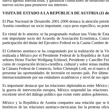
nueva agenda internacional, y garantizar condiciones de desarrollo so
nuevos socios para promover sus intereses.
VISITA DE ESTADO A LA REPÚBLICA DE AUSTRIA (11 de m
El Plan Nacional de Desarrollo 2001-2006 destaca la atención priorit
Austria constituye un socio importante, cuyo peso específico, su pot
En virtud de lo anterior, se ha programado realizar una Visita de Est
este importante socio del Acuerdo de Asociación Económica, Concerta
participación del titular del Ejecutivo Federal en la Cuarta Cumbre
El Gobierno austriaco se ha congratulado por la realización de la Vis
realizada a México por el Presidente Federal de la República de Austr
señores Heinz Fischer Wolfgang Schüssel, Presidente y Canciller Federal
como de cooperación técnico-científica, cultural y sobre temas multil
la Cámara Federal de Comercio, Señor Christoph Leitl, en el marco d
presentar las oportunidades de inversión en nuestro país. Por últim
internacionalmente por sus estándares académicos y nivel de sus egre
Es importante destacar que las relaciones diplomáticas entre México
la guerra de intervención europea, México suspendió las relaciones 
excelente nivel del diálogo político que existe entre ambos gobiernos
México y la República de Austria comparten una relación que se ha
históricos de las relaciones austriaco-mexicanas fue la protesta of