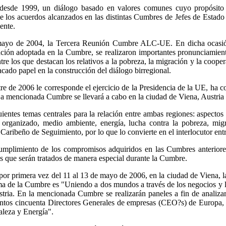
esde 1999, un diálogo basado en valores comunes cuyo propósito f
e de los acuerdos alcanzados en las distintas Cumbres de Jefes de Est
ente.
e mayo de 2004, la Tercera Reunión Cumbre ALC-UE. En dicha ocasión
ción adoptada en la Cumbre, se realizaron importantes pronunciamien
tre los que destacan los relativos a la pobreza, la migración y la coo
cado papel en la construcción del diálogo birregional.
stre de 2006 le corresponde el ejercicio de la Presidencia de la UE, 
 La mencionada Cumbre se llevará a cabo en la ciudad de Viena, Austria
entes temas centrales para la relación entre ambas regiones: aspectos 
rganizado, medio ambiente, energía, lucha contra la pobreza, migr
Caribeño de Seguimiento, por lo que lo convierte en el interlocutor ent
mplimiento de los compromisos adquiridos en las Cumbres anteriores
s que serán tratados de manera especial durante la Cumbre.
or primera vez del 11 al 13 de mayo de 2006, en la ciudad de Viena,
l lema de la Cumbre es "Uniendo a dos mundos a través de los negocios 
ria. En la mencionada Cumbre se realizarán paneles a fin de analizar
ntos cincuenta Directores Generales de empresas (CEO?s) de Europa, 
aleza y Energía".