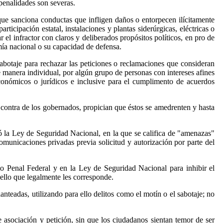
 penalidades son severas.
que sanciona conductas que infligen daños o entorpecen ilícitamente
icipación estatal, instalaciones y plantas siderúrgicas, eléctricas o
 el infractor con claros y deliberados propósitos políticos, en pro de
mía nacional o su capacidad de defensa.
abotaje para rechazar las peticiones o reclamaciones que consideran
de manera individual, por algún grupo de personas con intereses afines
conómicos o jurídicos e inclusive para el cumplimento de acuerdos
 contra de los gobernados, propician que éstos se amedrenten y hasta
ó la Ley de Seguridad Nacional, en la que se califica de "amenazas"
 comunicaciones privadas previa solicitud y autorización por parte del
go Penal Federal y en la Ley de Seguridad Nacional para inhibir el
uello que legalmente les corresponde.
nteadas, utilizando para ello delitos como el motín o el sabotaje; no
e asociación y petición, sin que los ciudadanos sientan temor de ser