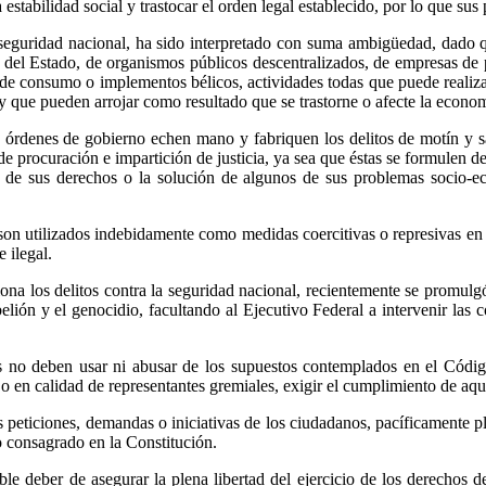
estabilidad social y trastocar el orden legal establecido, por lo que sus
la seguridad nacional, ha sido interpretado con suma ambigüedad, dado 
el Estado, de organismos públicos descentralizados, de empresas de part
 de consumo o implementos bélicos, actividades todas que puede realizar
 y que pueden arrojar como resultado que se trastorne o afecte la econo
s órdenes de gobierno echen mano y fabriquen los delitos de motín y s
s de procuración e impartición de justicia, ya sea que éstas se formulen 
 de sus derechos o la solución de algunos de sus problemas socio-e
 son utilizados indebidamente como medidas coercitivas o represivas en
e ilegal.
a los delitos contra la seguridad nacional, recientemente se promulg
rebelión y el genocidio, facultando al Ejecutivo Federal a intervenir las
es no deben usar ni abusar de los supuestos contemplados en el Códi
l o en calidad de representantes gremiales, exigir el cumplimiento de aq
eticiones, demandas o iniciativas de los ciudadanos, pacíficamente pla
o consagrado en la Constitución.
le deber de asegurar la plena libertad del ejercicio de los derechos d