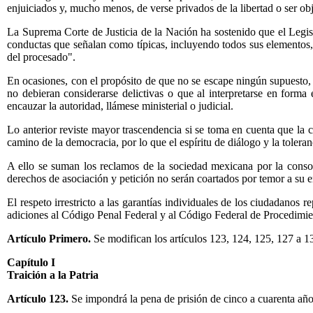
enjuiciados y, mucho menos, de verse privados de la libertad o ser o
La Suprema Corte de Justicia de la Nación ha sostenido que el Legisla
conductas que señalan como típicas, incluyendo todos sus elementos
del procesado".
En ocasiones, con el propósito de que no se escape ningún supuesto, 
no debieran considerarse delictivas o que al interpretarse en for
encauzar la autoridad, llámese ministerial o judicial.
Lo anterior reviste mayor trascendencia si se toma en cuenta que la cr
camino de la democracia, por lo que el espíritu de diálogo y la tolera
A ello se suman los reclamos de la sociedad mexicana por la consoli
derechos de asociación y petición no serán coartados por temor a su en
El respeto irrestricto a las garantías individuales de los ciudadanos
adiciones al Código Penal Federal y al Código Federal de Procedimie
Artículo Primero.
Se modifican los artículos 123, 124, 125, 127 a 1
Capítulo I
Traición a la Patria
Artículo 123.
Se impondrá la pena de prisión de cinco a cuarenta añ