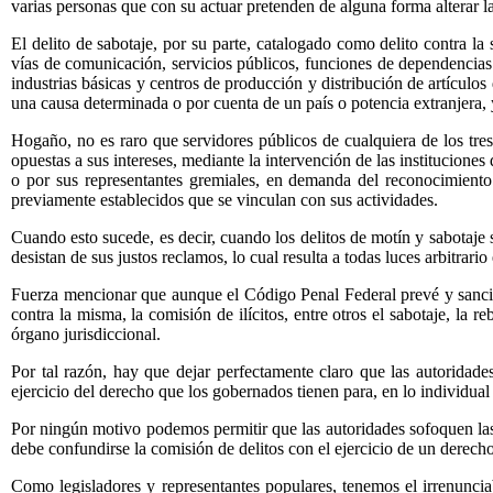
varias personas que con su actuar pretenden de alguna forma alterar la 
El delito de sabotaje, por su parte, catalogado como delito contra 
vías de comunicación, servicios públicos, funciones de dependencias d
industrias básicas y centros de producción y distribución de artículos
una causa determinada o por cuenta de un país o potencia extranjera,
Hogaño, no es raro que servidores públicos de cualquiera de los tre
opuestas a sus intereses, mediante la intervención de las institucione
o por sus representantes gremiales, en demanda del reconocimiento
previamente establecidos que se vinculan con sus actividades.
Cuando esto sucede, es decir, cuando los delitos de motín y sabotaje
desistan de sus justos reclamos, lo cual resulta a todas luces arbitrario 
Fuerza mencionar que aunque el Código Penal Federal prevé y sancion
contra la misma, la comisión de ilícitos, entre otros el sabotaje, la 
órgano jurisdiccional.
Por tal razón, hay que dejar perfectamente claro que las autoridad
ejercicio del derecho que los gobernados tienen para, en lo individua
Por ningún motivo podemos permitir que las autoridades sofoquen las p
debe confundirse la comisión de delitos con el ejercicio de un derech
Como legisladores y representantes populares, tenemos el irrenunciab