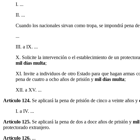
I. ...
II. ...
Cuando los nacionales sirvan como tropa, se impondrá pena de
...
III. a IX. ...
X. Solicite la intervención o el establecimiento de un protectora
mil días multa
;
XI. Invite a individuos de otro Estado para que hagan armas con
pena de cuatro a ocho años de prisión y
mil días multa
;
XII. a XV. ...
Artículo 124.
Se aplicará la pena de prisión de cinco a veinte años y
I. a IV. ...
Artículo 125.
Se aplicará la pena de dos a doce años de prisión y
mil
protectorado extranjero.
Artículo 126.
...