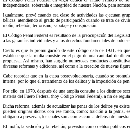
independencia, soberanía e integridad de nuestra Nación, para somete
Igualmente, prevé cuando esa clase de actividades las ejecutan gru
bélicas, atendiendo al grado de participación cuando se trata de civil
motín, rebelión, terrorismo, sabotaje y conspiración.
El Código Penal Federal es resultado de la preocupación del Legislad
a las garantías individuales y a los derechos fundamentales de todo s
Cierto es que la promulgación de este código data de 1931, en que
establece que la multa consiste en el pago de una cantidad de dinero
propuesta. Así mismo, han surgido numerosas conductas constitutivas 
diversas reformas y adiciones, así como a la creación de nuevas figura
Cabe recordar que en la etapa posrevolucionaria, cuando se promulg
interna, por lo que el tratamiento de los delitos y la imposición de p
Por ello, en 1970, después de una amplia consulta a los distintos se
materia del Fuero Federal (hoy Código Penal Federal), a fin de regular
Dicha reforma, además de actualizar las penas de los delitos ya existe
pueden originar ilícitos con ese fondo, como: traición a la patria, e
obligado a preservar, los cuales son acordes con la defensa de nuestra
El motín, la sedición y la rebelión, previstos como delitos político