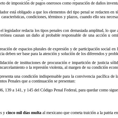
bjeto de imposición de pagos onerosos como reparación de daños inventad
dor está obligado a que los elementos del tipo penal se redacten en tér
,
características, condiciones, términos y plazos, cuando ello sea neces
el legislador redacta los tipos penales con demasiada amplitud, lo qu
ma errónea causan un daño al probable responsable de una acción u om
eación de espacios plurales de expresión y de participación social en l
ncia deben ser base para la atención y solución de los diferendos y prob
dación de instituciones de procuración e impartición de justicia sólid
carcelamiento o la represión violenta, al margen de su condición económi
 representa una condición indispensable para la convivencia pacífica de 
ntos Penales que a continuación se presentan:
36, 139 a 141, y 145 del Código Penal Federal, para quedar como sigue
os y
cinco mil días multa
al mexicano que cometa traición a la patria en