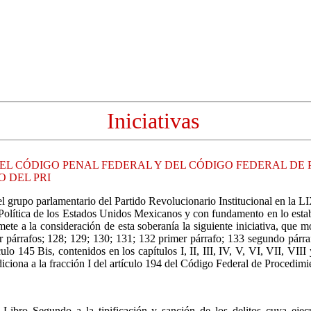
Iniciativas
DEL CÓDIGO PENAL FEDERAL Y DEL CÓDIGO FEDERAL DE
 DEL PRI
el grupo parlamentario del Partido Revolucionario Institucional en la L
ón Política de los Estados Unidos Mexicanos y con fundamento en lo est
e a la consideración de esta soberanía la siguiente iniciativa, que mod
er párrafos; 128; 129; 130; 131; 132 primer párrafo; 133 segundo párra
culo 145 Bis, contenidos en los capítulos I, II, III, IV, V, VI, VII, V
diciona a la fracción I del artículo 194 del Código Federal de Procedim
ibro Segundo a la tipificación y sanción de los delitos cuya ejecu