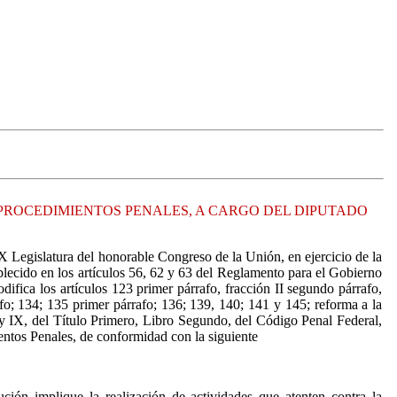
 PROCEDIMIENTOS PENALES, A CARGO DEL DIPUTADO
IX Legislatura del honorable Congreso de la Unión, en ejercicio de la
ablecido en los artículos 56, 62 y 63 del Reglamento para el Gobierno
ifica los artículos 123 primer párrafo, fracción II segundo párrafo,
fo; 134; 135 primer párrafo; 136; 139, 140; 141 y 145; reforma a la
III y IX, del Título Primero, Libro Segundo, del Código Penal Federal,
ientos Penales, de conformidad con la siguiente
ción implique la realización de actividades que atenten contra la