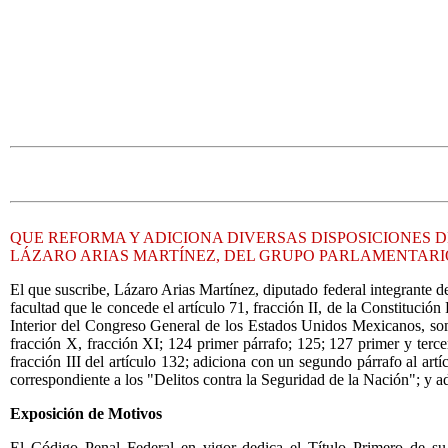
QUE REFORMA Y ADICIONA DIVERSAS DISPOSICIONES 
LÁZARO ARIAS MARTÍNEZ, DEL GRUPO PARLAMENTARIO
El que suscribe, Lázaro Arias Martínez, diputado federal integrante d
facultad que le concede el artículo 71, fracción II, de la Constituci
Interior del Congreso General de los Estados Unidos Mexicanos, somet
fracción X, fracción XI; 124 primer párrafo; 125; 127 primer y terc
fracción III del artículo 132; adiciona con un segundo párrafo al artí
correspondiente a los "Delitos contra la Seguridad de la Nación"; y a
Exposición de Motivos
El Código Penal Federal en vigor dedica el Título Primero de su L