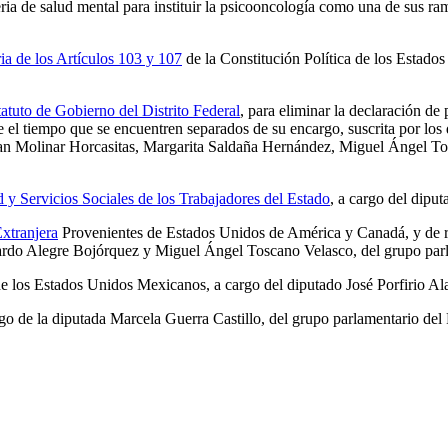
ria de salud mental para instituir la psicooncología como una de sus ram
a de los Artículos 103 y 107
de la Constitución Política de los Estado
atuto de Gobierno del Distrito Federal
, para eliminar la declaración de
nte el tiempo que se encuentren separados de su encargo, suscrita por l
uan Molinar Horcasitas, Margarita Saldaña Hernández, Miguel Ángel T
d y Servicios Sociales de los Trabajadores del Estado
, a cargo del dipu
xtranjera
Provenientes de Estados Unidos de América y Canadá, y de re
cardo Alegre Bojórquez y Miguel Ángel Toscano Velasco, del grupo pa
e los Estados Unidos Mexicanos, a cargo del diputado José Porfirio Al
rgo de la diputada Marcela Guerra Castillo, del grupo parlamentario del