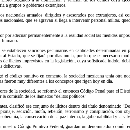
rla a grupos o gobiernos extranjeros.
pos nacionales armados, dirigidos y asesorados por extranjeros, así c
es nacionales, que se agravan si llega a intervenir personal militar, q
or por adecuar permanentemente a la realidad social las medidas imposit
er humano.
 se establecen sanciones pecuniarias en cantidades determinadas en p
 al Estado, que se fijará por días multa, por lo que es necesario modi
de ilícitos imprevistos en la legislación, cuya sofisticada índole, d
s delictivas.
ó el código punitivo en comento, la sociedad mexicana tenía otra noci
enas fueron muy diferentes a los conceptos que rigen hoy en día.
ctores de la sociedad, se reformó el entonces Código Penal para el Dis
 la comisión de los llamados "delitos políticos".
ntes, clasificó ese conjunto de ilícitos dentro del título denominado "
spionaje, sedición, motín, rebelión, terrorismo y conspiración, con ob
 soberanía, la conservación de la paz interna, la gobernabilidad y la sa
s en nuestro Código Punitivo Federal, guardan un denominador común en 