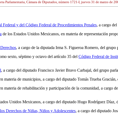
eta Parlamentaria, Cámara de Diputados, número 1721-I, jueves 31 de marzo de 20
l Federal y del Código Federal de Procedimientos Penales
, a cargo de
a
de los Estados Unidos Mexicanos, en materia de representación propor
 Derechos
, a cargo de la diputada Irma S. Figueroa Romero, del grupo
como sexto, séptimo y octavo del artículo 35 del
Código Federal de Insti
l
, a cargo del diputado Francisco Javier Bravo Carbajal, del grupo parl
 en materia de municipios, a cargo del diputado Tomás Trueba Gracián,
 en materia de rehabilitación y participación de la comunidad, a cargo 
tados Unidos Mexicanos, a cargo del diputado Hugo Rodríguez Díaz, d
 los Derechos de Niñas, Niños y Adolescentes
, a cargo del diputado J