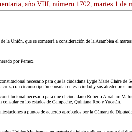
entaria, año VIII, número 1702, martes 1 de 
de la Unión, que se someterá a consideración de la Asamblea el marte
enerado por Pemex.
o constitucional necesario para que la ciudadana Lygie Marie Claire de
acruz, con circunscripción consular en esa ciudad y sus alrededores in
so constitucional necesario para que el ciudadano Roberto Abraham Mafu
ón consular en los estados de Campeche, Quintana Roo y Yucatán.
contestaciones a puntos de acuerdo aprobados por la Cámara de Diputad
stados Unidos Mexicanos, en materia de juicio político, a cargo del di