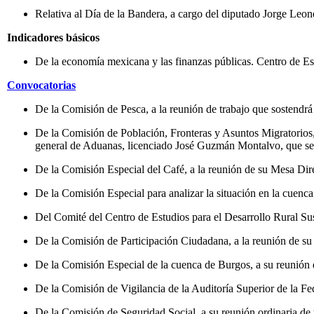
Relativa al Día de la Bandera, a cargo del diputado Jorge Leon
Indicadores básicos
De la economía mexicana y las finanzas públicas. Centro de Es
Convocatorias
De la Comisión de Pesca, a la reunión de trabajo que sostendrá 
De la Comisión de Población, Fronteras y Asuntos Migratorios, 
general de Aduanas, licenciado José Guzmán Montalvo, que se l
De la Comisión Especial del Café, a la reunión de su Mesa Direc
De la Comisión Especial para analizar la situación en la cuenca
Del Comité del Centro de Estudios para el Desarrollo Rural Sust
De la Comisión de Participación Ciudadana, a la reunión de su 
De la Comisión Especial de la cuenca de Burgos, a su reunión de
De la Comisión de Vigilancia de la Auditoría Superior de la Fed
De la Comisión de Seguridad Social, a su reunión ordinaria de t