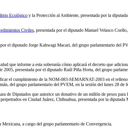
ibrio Ecológico
y la Protección al Ambiente, presentada por la diputa
edimientos Civiles
, presentada por el diputado Manuel Velasco Coello,
 por el diputado Jorge Kahwagi Macari, del grupo parlamentario del PV
 Salud que informe a esta soberanía cómo aplicará el decreto que adicion
 de 2005, presentada por el diputado Raúl Piña Horta, del grupo parlam
erificar el cumplimiento de la NOM-083-SEMARNAT-2003 en el relleno sa
án, del grupo parlamentario del PVEM, en la sesión del lunes 28 de f
mara de Diputados que autorice un donativo de un millón de pesos para l
es perpetrados en Ciudad Juárez, Chihuahua, presentada por la diputada
a Mexicana, a cargo del grupo parlamentario de Convergencia.