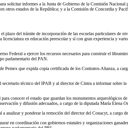
a solicitar informes a la Junta de Gobierno de la Comisión Nacional pa
en otros estados de la República; y a la Comisión de Concordia y Pacific
l plazo del trámite de incorporación de las escuelas particulares de niv
 licenciatura en educación preescolar y sí con gran experiencia y vario
rno Federal a ejercer los recursos necesarios para construir el libram
upo parlamentario del PAN.
l de Pemex que expida copia certificada de los Contratos-Alianza, a car
al secretario técnico del IPAB y al director de Cintra a informar sobre l
l para conocer el estado que guardan los monumentos arqueológicos de 
conservación y difusión adecuados, a cargo de la diputada María Elena O
al a analizar y ponderar la remoción del director del Conacyt, a cargo
taurar en coordinación con gobiernos estatales y organizaciones ganade
 grupo parlamentario del PRI.