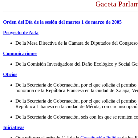
Gaceta Parlam
Orden del Día de la sesión del martes 1 de marzo de 2005
Proyecto de Acta
De la Mesa Directiva de la Cámara de Diputados del Congreso 
Comunicaciones
De la Comisión Investigadora del Daño Ecológico y Social G
Oficios
De la Secretaría de Gobernación, por el que solicita el permis
honoraria de la República Francesa en la ciudad de Xalapa, Ver
De la Secretaría de Gobernación, por el que solicita el permi
República Libanesa en la ciudad de Mérida, con circunscripci
De la Secretaría de Gobernación, seis con los que se remiten 
Iniciativas
Que reforma el artículo 114 de la
Constitución Política
de los E