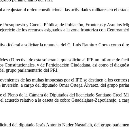
 a reajustar al orden constitucional las actividades militares en el est
de Presupuesto y Cuenta Pública; de Población, Fronteras y Asuntos Mi
ejercicio de los recursos asignados a la zona fronteriza con Centroamé
cutivo federal a solicitar la renuncia del C. Luis Ramírez Corzo como d
 Mesa Directiva de esta soberanía que solicite al IFE un informe de fact
Constitucionales, y de Participación Ciudadana, así como el diagnóstico
del grupo parlamentario del PRI.
ovenientes de las multas impuestas por el IFE se destinen a los centros 
de inversión, a cargo del diputado Omar Ortega Álvarez, del grupo parl
te el Pleno de la Cámara de Diputados del licenciado Santiago Creel Mi
el acuerdo relativo a la caseta de cobro Guadalajara-Zapotlanejo, a ca
licitud del diputado Jesús Antonio Nader Nasrallah, del grupo parlame