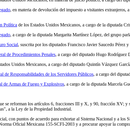
regado
, en materia de devolución del impuesto a visitantes extranjeros,
n Política
de los Estados Unidos Mexicanos, a cargo de la diputada Cris
regado
, a cargo de la diputada Margarita Martínez López, del grupo par
uro Social
, suscrita por los diputados Francisco Javier Saucedo Pérez
ral de Procedimientos Penales
, a cargo del diputado Hugo Rodríguez D
stados Unidos Mexicanos, a cargo del diputado Quintín Vázquez García
al de Responsabilidades de los Servidores Públicos
, a cargo del diput
al de Armas de Fuego y Explosivos
, a cargo de la diputada Marcela Gue
se reforman los artículos 6, fracciones III y X, y 90, fracción XV; y s
, a la Ley de la Propiedad Industrial.
l, con puntos de acuerdo para exhortar al Sistema Nacional y a los Sist
la Norma Oficial Mexicana 155-SCFI-2003 y a procurar apoyar la compra