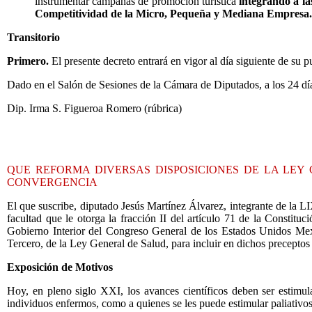
instrumentar campañas de promoción turística
integrando a la
Competitividad de la Micro, Pequeña y Mediana Empresa.
Transitorio
Primero.
El presente decreto entrará en vigor al día siguiente de su p
Dado en el Salón de Sesiones de la Cámara de Diputados, a los 24 dí
Dip. Irma S. Figueroa Romero (rúbrica)
QUE REFORMA DIVERSAS DISPOSICIONES DE LA LEY
CONVERGENCIA
El que suscribe, diputado Jesús Martínez Álvarez, integrante de la 
facultad que le otorga la fracción II del artículo 71 de la Constit
Gobierno Interior del Congreso General de los Estados Unidos Mexica
Tercero, de la Ley General de Salud, para incluir en dichos preceptos 
Exposición de Motivos
Hoy, en pleno siglo XXI, los avances científicos deben ser estimul
individuos enfermos, como a quienes se les puede estimular paliativo