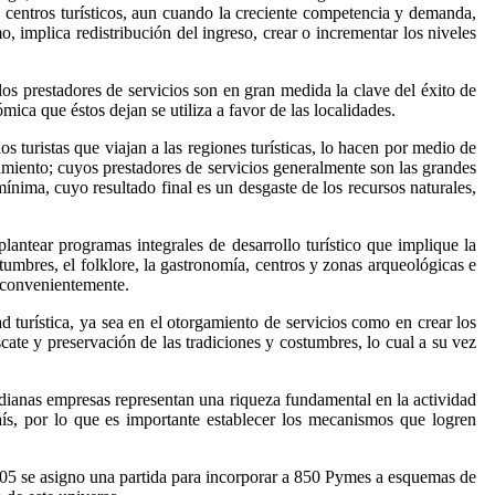
s centros turísticos, aun cuando la creciente competencia y demanda,
mo, implica redistribución del ingreso, crear o incrementar los niveles
os prestadores de servicios son en gran medida la clave del éxito de
ómica que éstos dejan se utiliza a favor de las localidades.
s turistas que viajan a las regiones turísticas, lo hacen por medio de
amiento; cuyos prestadores de servicios generalmente son las grandes
ínima, cuyo resultado final es un desgaste de los recursos naturales,
plantear programas integrales de desarrollo turístico que implique la
tumbres, el folklore, la gastronomía, centros y zonas arqueológicas e
o convenientemente.
dad turística, ya sea en el otorgamiento de servicios como en crear los
cate y preservación de las tradiciones y costumbres, lo cual a su vez
medianas empresas representan una riqueza fundamental en la actividad
 país, por lo que es importante establecer los mecanismos que logren
2005 se asigno una partida para incorporar a 850 Pymes a esquemas de