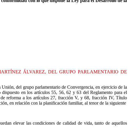
e conformidad con lo que dispone la Ley para el Desarrollo de la
MARTÍNEZ ÁLVAREZ, DEL GRUPO PARLAMENTARIO DE
 Unión, del grupo parlamentario de Convergencia, en ejercicio de la
o dispuesto en los artículos 55, 56, 62 y 63 del Reglamento para el
e reforma a los artículos 27, fracción V, y 68, fracción IV, Título
n, en relación con la planificación familiar, al tenor de la siguiente
uedan elevar las condiciones de calidad de vida, tanto de aquellos