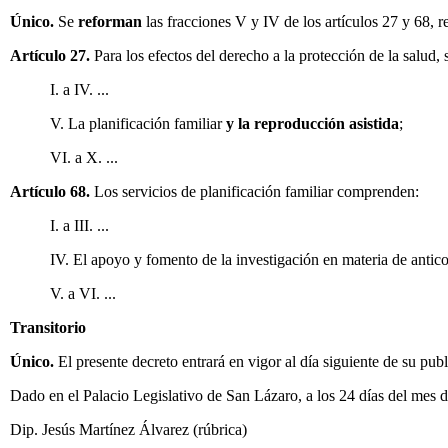
Único.
Se
reforman
las fracciones V y IV de los artículos 27 y 68, 
Artículo 27.
Para los efectos del derecho a la protección de la salud, 
I. a IV. ...
V.
La planificación familiar
y la reproducción asistida
;
VI. a X. ...
Artículo 68.
Los servicios de planificación familiar comprenden:
I. a III. ...
IV. El apoyo y fomento de la investigación en materia de antic
V. a VI. ...
Transitorio
Único.
El presente decreto entrará en vigor al día siguiente de su pub
Dado en el Palacio Legislativo de San Lázaro, a los 24 días del mes d
Dip. Jesús Martínez Álvarez (rúbrica)