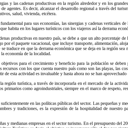
rgias y las cadenas productivas en la región alrededor y en los grande
de agentes. Es decir, alcanzar el desarrollo regional a través del turis
tivos, salud, vivienda, etcétera.
undamental para sus economías, las sinergias y cadenas verticales de l
 que habita en los lugares turísticos con los viajeros así la derrama econ
enas productivas en nuestro país, se debe a que un alto porcentaje de lo
o por el paquete vacacional, que incluye transporte, alimentación, aloj
ue se traduce en que la derrama económica que se deja en la región sea m
 la economía de la localidad.
s objetivos para el crecimiento y beneficio para la población se deben 
s recursos con los que cuenta nuestro país como son las playas, las cos
artir de esta actividad es invaluable y hasta ahora no se han aprovechad
la región turística, a través de incorporarla en el mercado de la activi
os primarios como agroindustriales, siempre en el marco de respeto, res
 suficientemente en las políticas públicas del sector. Las pequeñas y 
stumbres y tradiciones, es la expresión de la hospitalidad de nuestro
eñas y medianas empresas en el sector turismo. En el presupuesto del 