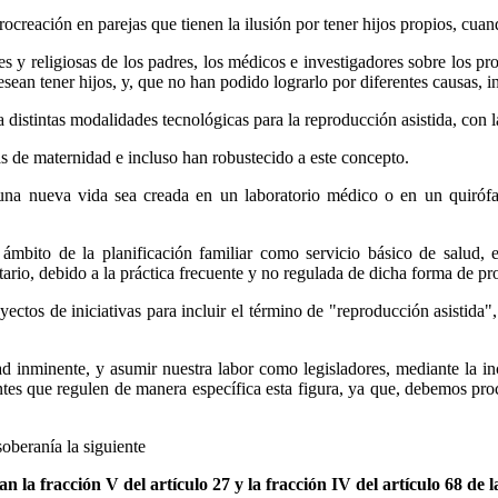
procreación en parejas que tienen la ilusión por tener hijos propios, cua
s y religiosas de los padres, los médicos e investigadores sobre los pr
ean tener hijos, y, que no han podido lograrlo por diferentes causas, in
a distintas modalidades tecnológicas para la reproducción asistida, con
s de maternidad e incluso han robustecido a este concepto.
e una nueva vida sea creada en un laboratorio médico o en un quiróf
bito de la planificación familiar como servicio básico de salud, e
io, debido a la práctica frecuente y no regulada de dicha forma de pr
yectos de iniciativas para incluir el término de "reproducción asistida"
inminente, y asumir nuestra labor como legisladores, mediante la inc
tes que regulen de manera específica esta figura, ya que, debemos pro
oberanía la siguiente
n la fracción V del artículo 27 y la fracción IV del artículo 68 de