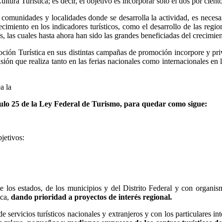
tura Turística; es decir, el objetivo es incorporar sólo el dos por cient
omunidades y localidades donde se desarrolla la actividad, es necesar
cimiento en los indicadores turísticos, como el desarrollo de las regione
, las cuales hasta ahora han sido las grandes beneficiadas del crecimien
moción Turística en sus distintas campañas de promoción incorpore y pr
fusión que realiza tanto en las ferias nacionales como internacionales en
a la
tículo 25 de la Ley Federal de Turismo, para quedar como sigue:
jetivos:
 los estados, de los municipios y del Distrito Federal y con organism
ica,
dando prioridad a proyectos de interés regional.
e servicios turísticos nacionales y extranjeros y con los particulares in