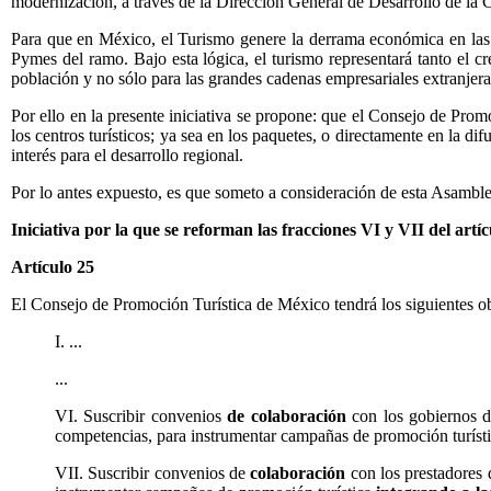
modernización, a través de la Dirección General de Desarrollo de la Cul
Para que en México, el Turismo genere la derrama económica en las c
Pymes del ramo. Bajo esta lógica, el turismo representará tanto el cre
población y no sólo para las grandes cadenas empresariales extranjeras
Por ello en la presente iniciativa se propone: que el Consejo de Pro
los centros turísticos; ya sea en los paquetes, o directamente en la di
interés para el desarrollo regional.
Por lo antes expuesto, es que someto a consideración de esta Asamble
Iniciativa por la que se reforman las fracciones VI y VII del ar
Artículo 25
El Consejo de Promoción Turística de México tendrá los siguientes ob
I. ...
...
VI. Suscribir convenios
de colaboración
con los gobiernos de
competencias, para instrumentar campañas de promoción turíst
VII. Suscribir convenios de
colaboración
con los prestadores d