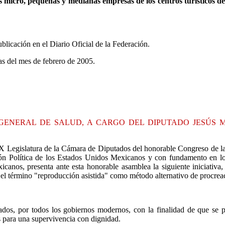
s micro, pequeñas y medianas empresas de los centros turísticos d
ublicación en el Diario Oficial de la Federación.
as del mes de febrero de 2005.
 GENERAL DE SALUD, A CARGO DEL DIPUTADO JESÚS 
LIX Legislatura de la Cámara de Diputados del honorable Congreso de la
ución Política de los Estados Unidos Mexicanos y con fundamento en l
nos, presenta ante esta honorable asamblea la siguiente iniciativa, d
el término "reproducción asistida" como método alternativo de procreació
ados, por todos los gobiernos modernos, con la finalidad de que se p
s para una supervivencia con dignidad.