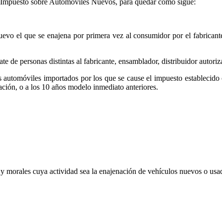
del Impuesto sobre Automóviles Nuevos, para quedar como sigue:
vo el que se enajena por primera vez al consumidor por el fabricante
ate de personas distintas al fabricante, ensamblador, distribuidor autor
 los automóviles importados por los que se cause el impuesto establecid
ación, o a los 10 años modelo inmediato anteriores.
s y morales cuya actividad sea la enajenación de vehículos nuevos o usa