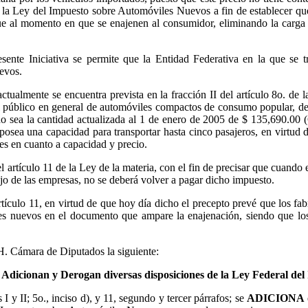
 la Ley del Impuesto sobre Automóviles Nuevos a fin de establecer que
e al momento en que se enajenen al consumidor, eliminando la carga f
ente Iniciativa se permite que la Entidad Federativa en la que se tr
evos.
tualmente se encuentra prevista en la fracción II del artículo 8o. d
al público en general de automóviles compactos de consumo popular, de
gregado sea la cantidad actualizada al 1 de enero de 2005 de $
sea una capacidad para transportar hasta cinco pasajeros, en virtud de
res en cuanto a capacidad y precio.
l artículo 11 de la Ley de la materia, con el fin de precisar que cuan
ijo de las empresas, no se deberá volver a pagar dicho impuesto.
artículo 11, en virtud de que hoy día dicho el precepto prevé que los fa
es nuevos en el documento que ampare la enajenación, siendo que los
 H. Cámara de Diputados la siguiente:
, Adicionan y Derogan diversas disposiciones de la Ley Federal de
s I y II; 5o., inciso d), y 11, segundo y tercer párrafos; se
ADICIONA