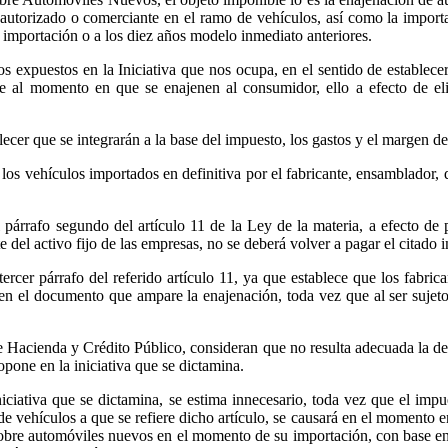
r autorizado o comerciante en el ramo de vehículos, así como la impor
la importación o a los diez años modelo inmediato anteriores.
expuestos en la Iniciativa que nos ocupa, en el sentido de establecer
e al momento en que se enajenen al consumidor, ello a efecto de eli
blecer que se integrarán a la base del impuesto, los gastos y el margen d
 los vehículos importados en definitiva por el fabricante, ensamblador, 
 párrafo segundo del artículo 11 de la Ley de la materia, a efecto d
del activo fijo de las empresas, no se deberá volver a pagar el citado 
cer párrafo del referido artículo 11, ya que establece que los fabric
 en el documento que ampare la enajenación, toda vez
que al ser suje
 Hacienda y Crédito Público, consideran que no resulta adecuada la dero
one en la iniciativa que se dictamina.
iciativa que se dictamina, se estima innecesario, toda vez que el impu
 vehículos a que se refiere dicho artículo, se causará en el momento en
bre automóviles nuevos en el momento de su importación, con base en l