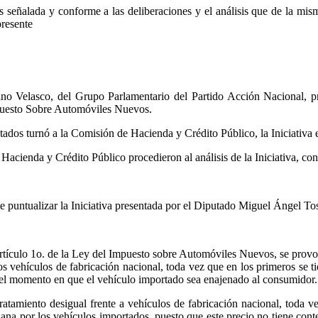
tes señalada y conforme a las deliberaciones y el análisis que de la 
presente
o Velasco, del Grupo Parlamentario del Partido Acción Nacional, pre
mpuesto Sobre Automóviles Nuevos.
ados turnó a la Comisión de Hacienda y Crédito Público, la Iniciativa
acienda y Crédito Público procedieron al análisis de la Iniciativa, con 
e puntualizar la Iniciativa presentada por el Diputado Miguel Ángel Tos
rtículo 1o. de la Ley del Impuesto sobre Automóviles Nuevos, se provo
os vehículos de fabricación nacional, toda vez que en los primeros se
a el momento en que el vehículo importado sea enajenado al consumidor.
tamiento desigual frente a vehículos de fabricación nacional, toda ve
uana por los vehículos importados, puesto que este precio no tiene con