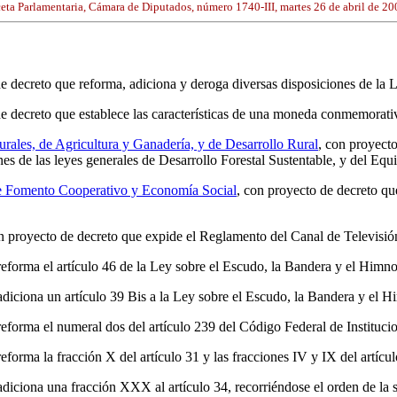
eta Parlamentaria, Cámara de Diputados, número 1740-III, martes 26 de abril de 20
de decreto que reforma, adiciona y deroga diversas disposiciones de l
e decreto que establece las características de una moneda conmemorativa
ales, de Agricultura y Ganadería, y de Desarrollo Rural
, con proyect
nes de las leyes generales de Desarrollo Forestal Sustentable, y del Equ
de Fomento Cooperativo y Economía Social
, con proyecto de decreto qu
on proyecto de decreto que expide el Reglamento del Canal de Televisi
reforma el artículo 46 de la Ley sobre el Escudo, la Bandera y el Himn
adiciona un artículo 39 Bis a la Ley sobre el Escudo, la Bandera y el 
reforma el numeral dos del artículo 239 del Código Federal de Instituci
reforma la fracción X del artículo 31 y las fracciones IV y IX del artíc
adiciona una fracción XXX al artículo 34, recorriéndose el orden de la