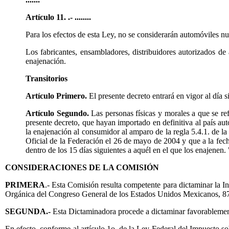
Artículo 11. .- ........
Para los efectos de esta Ley, no se considerarán automóviles n
Los fabricantes, ensambladores, distribuidores autorizados d
enajenación.
Transitorios
Artículo Primero.
El presente decreto entrará en vigor al día s
Artículo Segundo.
Las personas físicas y morales a que se ref
presente decreto, que hayan importado en definitiva al país au
la enajenación al consumidor al amparo de la regla 5.4.1. de l
Oficial de la Federación el 26 de mayo de 2004 y que a la fech
dentro de los 15 días siguientes a aquél en el que los enajenen. 
CONSIDERACIONES DE LA COMISIÓN
PRIMERA
.- Esta Comisión resulta competente para dictaminar la I
Orgánica del Congreso General de los Estados Unidos Mexicanos, 87
SEGUNDA.-
Esta Dictaminadora procede a dictaminar favorablement
En efecto, conforme al artículo 1o. de la Ley Federal del Impuesto s