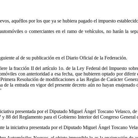
uevos, aquéllos por los que ya se hubiera pagado el impuesto establecid
e automóviles o comerciantes en el ramo de vehículos, no harán la s
iguiente al de su publicación en el Diario Oficial de la Federación.
iere la fracción II del artículo 1o. de la Ley Federal del Impuesto so
tomóviles con anterioridad a esa fecha, que hubieren optado por difer
a Primera Resolución de modificaciones a las Reglas de Carácter Gener
a de la entrada en vigor del presente decreto aún no hayan enajenado d
"
niciativa presentada por el Diputado Miguel Ángel Toscano Velasco, de 
 y 88 del Reglamento para el Gobierno Interior del Congreso General 
e la iniciativa presentada por el Diputado Miguel Ángel Toscano Vela
obre Automóviles Nuevos, el objeto imponible lo es la enajenación de a