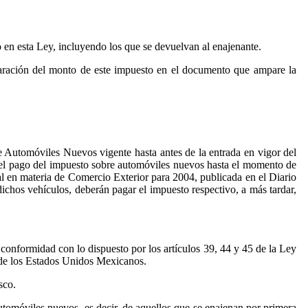
o en esta Ley, incluyendo los que se devuelvan al enajenante.
eparación del monto de este impuesto en el documento que ampare la
bre Automóviles Nuevos vigente hasta antes de la entrada en vigor del
ir el pago del impuesto sobre automóviles nuevos hasta el momento de
al en materia de Comercio Exterior para 2004, publicada en el Diario
ichos vehículos, deberán pagar el impuesto respectivo, a más tardar,
conformidad con lo dispuesto por los artículos 39, 44 y 45 de la Ley
de los Estados Unidos Mexicanos.
sco.
utomóviles nuevos, es decir, de aquellos que se enajenan por primera