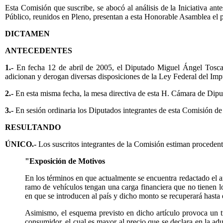
Esta Comisión que suscribe, se abocó al análisis de la Iniciativa an
Público, reunidos en Pleno, presentan a esta Honorable Asamblea el 
DICTAMEN
ANTECEDENTES
1.-
En fecha 12 de abril de 2005, el Diputado Miguel Ángel Toscan
adicionan y derogan diversas disposiciones de la Ley Federal del I
2.-
En esta misma fecha, la mesa directiva de esta H. Cámara de Diput
3.-
En sesión ordinaria los Diputados integrantes de esta Comisión de H
RESULTANDO
ÚNICO.-
Los suscritos integrantes de la Comisión estiman procedent
"Exposición de Motivos
En los términos en que actualmente se encuentra redactado el a
ramo de vehículos tengan una carga financiera que no tienen l
en que se introducen al país y dicho monto se recuperará hast
Asimismo, el esquema previsto en dicho artículo provoca un tra
consumidor, el cual es mayor al precio que se declara en la ad