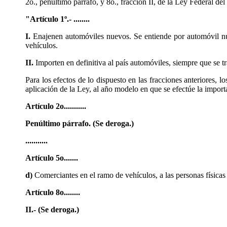
2o., penúltimo párrafo, y 8o., fracción II, de la Ley Federal 
"Artículo 1º.- ........
I.
Enajenen automóviles nuevos. Se entiende por automóvil nue
vehículos.
II.
Importen en definitiva al país automóviles, siempre que se tr
Para los efectos de lo dispuesto en las fracciones anteriores,
aplicación de la Ley, al año modelo en que se efectúe la import
Artículo 2o...........
Penúltimo párrafo. (Se deroga.)
...........
Artículo 5o.......
d)
Comerciantes en el ramo de vehículos, a las personas física
Artículo 8o........
II.- (Se deroga.)
.......