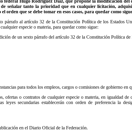
ado federal Hugo Rodríguez Díaz, que propone la modificación del q
 de señalar tanto la prioridad que en cualquier licitación, adquis
 el orden que se debe tomar en esos casos, para quedar como sigu
o párrafo al artículo 32 de la Constitución Política de los Estados Un
e cualquier especie o materia, para quedar como sigue:
dición de un sexto párrafo del artículo 32 de la Constitución Política 
nstancias para todos los empleos, cargos o comisiones de gobierno en q
os, ofertas o contratos de cualquier especie o materia, en igualdad de 
Las leyes secundarias establecerán con orden de preferencia la desi
ublicación en el Diario Oficial de la Federación.