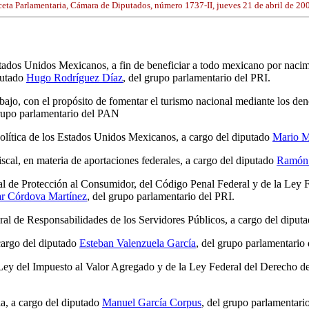
eta Parlamentaria, Cámara de Diputados, número 1737-II, jueves 21 de abril de 20
stados Unidos Mexicanos, a fin de beneficiar a todo mexicano por nacimi
iputado
Hugo Rodríguez Díaz
, del grupo parlamentario del PRI.
bajo, con el propósito de fomentar el turismo nacional mediante los de
grupo parlamentario del PAN
Política de los Estados Unidos Mexicanos, a cargo del diputado
Mario M
scal, en materia de aportaciones federales, a cargo del diputado
Ramón 
al de Protección al Consumidor, del Código Penal Federal y de la Ley 
ar Córdova Martínez
, del grupo parlamentario del PRI.
eral de Responsabilidades de los Servidores Públicos, a cargo del diput
cargo del diputado
Esteban Valenzuela García
, del grupo parlamentario 
Ley del Impuesto al Valor Agregado y de la Ley Federal del Derecho de
ia, a cargo del diputado
Manuel García Corpus
, del grupo parlamentari