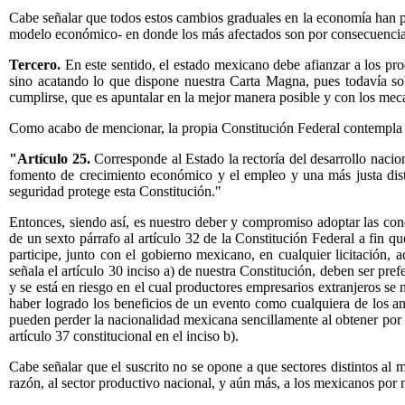
Cabe señalar que todos estos cambios graduales en la economía han 
modelo económico- en donde los más afectados son por consecuencia l
Tercero.
En este sentido, el estado mexicano debe afianzar a los pr
sino acatando lo que dispone nuestra Carta Magna, pues todavía sob
cumplirse, que es apuntalar en la mejor manera posible y con los mec
Como acabo de mencionar, la propia Constitución Federal contempla est
"Artículo 25.
Corresponde al Estado la rectoría del desarrollo nacion
fomento de crecimiento económico y el empleo y una más justa distrib
seguridad protege esta Constitución."
Entonces, siendo así, es nuestro deber y compromiso adoptar las cond
de un sexto párrafo al artículo 32 de la Constitución Federal a fin 
participe, junto con el gobierno mexicano, en cualquier licitación, 
señala el artículo 30 inciso a) de nuestra Constitución, deben ser pre
y se está en riesgo en el cual productores empresarios extranjeros se
haber logrado los beneficios de un evento como cualquiera de los ant
pueden perder la nacionalidad mexicana sencillamente al obtener por vo
artículo 37 constitucional en el inciso b).
Cabe señalar que el suscrito no se opone a que sectores distintos al 
razón, al sector productivo nacional, y aún más, a los mexicanos por