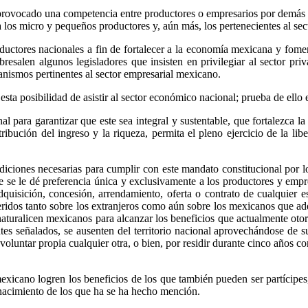
provocado una competencia entre productores o empresarios por demás d
os micro y pequeños productores y, aún más, los pertenecientes al se
oductores nacionales a fin de fortalecer a la economía mexicana y fom
resalen algunos legisladores que insisten en privilegiar al sector pr
anismos pertinentes al sector empresarial mexicano.
a posibilidad de asistir al sector económico nacional; prueba de ello es
al para garantizar que este sea integral y sustentable, que fortalezca 
ución del ingreso y la riqueza, permita el pleno ejercicio de la libe
iciones necesarias para cumplir con este mandato constitucional por lo 
que se le dé preferencia única y exclusivamente a los productores y em
adquisición, concesión, arrendamiento, oferta o contrato de cualquier 
feridos tanto sobre los extranjeros como aún sobre los mexicanos que ad
 naturalicen mexicanos para alcanzar los beneficios que actualmente oto
es señalados, se ausenten del territorio nacional aprovechándose de su
luntar propia cualquier otra, o bien, por residir durante cinco años co
mexicano logren los beneficios de los que también pueden ser partícipes
 nacimiento de los que ha se ha hecho mención.