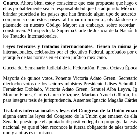
Cuarto.
Ahora bien, estoy consciente que esta propuesta que hago 
ellos probablemente sea la responsabilidad que ha adquirido México r
brindar prioridad a los países que han firmado algún tipo de acuerd
compromiso con estos países -al firmar un acuerdo-, olvidándose de
plasmado en nuestro Código Mayor; sin embargo, sobre recordar q
constituyen. Al respecto, la Suprema Corte de Justicia de la Nación h
los Tratados Internacionales.
Leyes federales y tratados internacionales. Tienen la misma j
internacionales, celebrados por el ejecutivo Federal, aprobados por
jerarquía de las normas en el orden jurídico mexicano.
Gaceta del Semanario Judicial de la Federación. Pleno. Octava Época
Mayoría de quince votos. Ponente Victoria Adato Green. Secretario
dieciocho votos de los señores ministros Presidente Ulises Schmil
Fernández Doblado, Victoria Adato Green, Samuel Alba Leyva, Ig
Moreno Flores, Carlos García Vázquez, Mariano Azuela Güitrón, Jua
para integrar tesis de jurisprudencia. Ausentes Ignacio Magaña Cárde
Tratados internacionales y leyes del Congreso de la Unión emana
alguna entre las leyes del Congreso de la Unión que emanen de ella 
Senado, puesto que el apuntado dispositivo legal no propugna la tesis 
nacional, ya que si bien reconoce la fuerza obligatoria de tales trat
uno y a otras es el mismo.