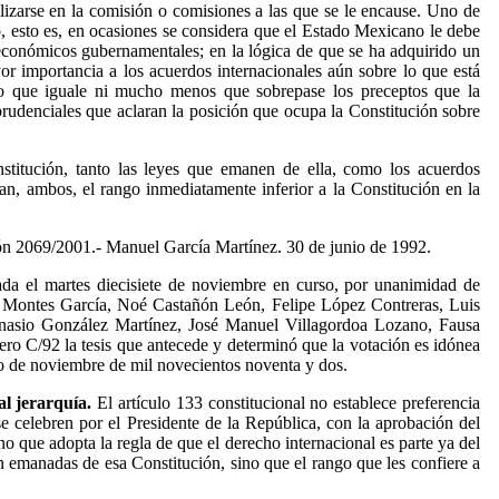
zarse en la comisión o comisiones a las que se le encause. Uno de
o, esto es, en ocasiones se considera que el Estado Mexicano le debe
 económicos gubernamentales; en la lógica de que se ha adquirido un
r importancia a los acuerdos internacionales aún sobre lo que está
to que iguale ni mucho menos que sobrepase los preceptos que la
sprudenciales que aclaran la posición que ocupa la Constitución sobre
titución, tanto las leyes que emanen de ella, como los acuerdos
an, ambos, el rango inmediatamente inferior a la Constitución en la
ión 2069/2001.- Manuel García Martínez. 30 de junio de 1992.
ada el martes diecisiete de noviembre en curso, por unanimidad de
el Montes García, Noé Castañón León, Felipe López Contreras, Luis
nasio González Martínez, José Manuel Villagordoa Lozano, Fausa
 C/92 la tesis que antecede y determinó que la votación es idónea
ho de noviembre de mil novecientos noventa y dos.
l jerarquía.
El artículo 133 constitucional no establece preferencia
e celebren por el Presidente de la República, con la aprobación del
no que adopta la regla de que el derecho internacional es parte ya del
ón emanadas de esa Constitución, sino que el rango que les confiere a