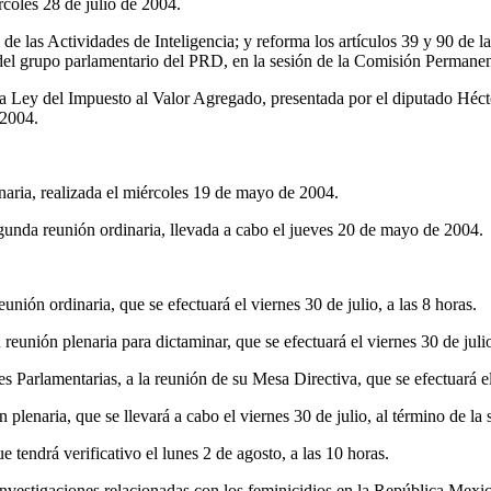
coles 28 de julio de 2004.
de las Actividades de Inteligencia; y reforma los artículos 39 y 90 de
 del grupo parlamentario del PRD, en la sesión de la Comisión Permanen
la Ley del Impuesto al Valor Agregado, presentada por el diputado Hécto
 2004.
naria, realizada el miércoles 19 de mayo de 2004.
gunda reunión ordinaria, llevada a cabo el jueves 20 de mayo de 2004.
ión ordinaria, que se efectuará el viernes 30 de julio, a las 8 horas.
nión plenaria para dictaminar, que se efectuará el viernes 30 de julio,
Parlamentarias, a la reunión de su Mesa Directiva, que se efectuará el 
enaria, que se llevará a cabo el viernes 30 de julio, al término de la s
tendrá verificativo el lunes 2 de agosto, a las 10 horas.
nvestigaciones relacionadas con los feminicidios en la República Mexica