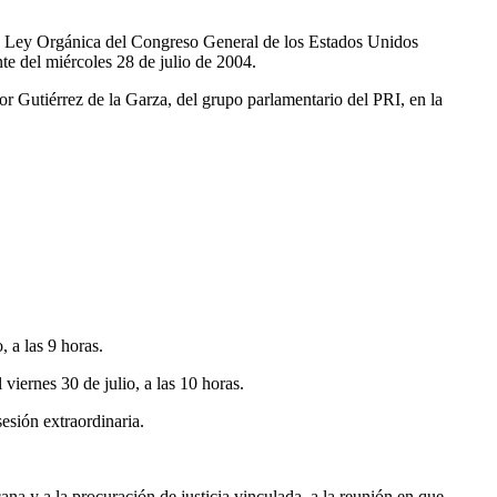
 la Ley Orgánica del Congreso General de los Estados Unidos
te del miércoles 28 de julio de 2004.
r Gutiérrez de la Garza, del grupo parlamentario del PRI, en la
 a las 9 horas.
viernes 30 de julio, a las 10 horas.
esión extraordinaria.
na y a la procuración de justicia vinculada, a la reunión en que