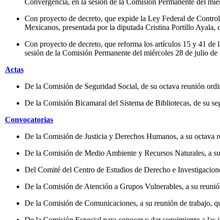
Convergencia, en la sesión de la Comisión Permanente del miér
Con proyecto de decreto, que expide la Ley Federal de Control 
Mexicanos, presentada por la diputada Cristina Portillo Ayala,
Con proyecto de decreto, que reforma los artículos 15 y 41 de 
sesión de la Comisión Permanente del miércoles 28 de julio de
Actas
De la Comisión de Seguridad Social, de su octava reunión ordi
De la Comisión Bicamaral del Sistema de Bibliotecas, de su se
Convocatorias
De la Comisión de Justicia y Derechos Humanos, a su octava reun
De la Comisión de Medio Ambiente y Recursos Naturales, a su reu
Del Comité del Centro de Estudios de Derecho e Investigaciones 
De la Comisión de Atención a Grupos Vulnerables, a su reunión pl
De la Comisión de Comunicaciones, a su reunión de trabajo, que 
De la Comisión Especial para conocer y dar seguimiento a las i