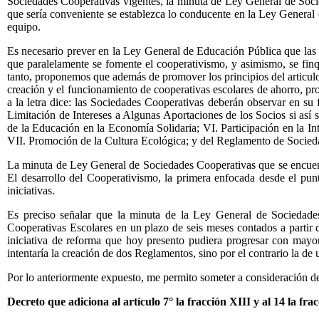
Sociedades Cooperativas vigentes, la minuta de Ley General de Soci
que sería conveniente se establezca lo conducente en la Ley General 
equipo.
Es necesario prever en la Ley General de Educación Pública que las in
que paralelamente se fomente el cooperativismo, y asimismo, se finqu
tanto, proponemos que además de promover los principios del articulo 
creación y el funcionamiento de cooperativas escolares de ahorro, p
a la letra dice: las Sociedades Cooperativas deberán observar en su 
Limitación de Intereses a Algunas Aportaciones de los Socios si así 
de la Educación en la Economía Solidaria; VI. Participación en la In
VII. Promoción de la Cultura Ecológica; y del Reglamento de Socieda
La minuta de Ley General de Sociedades Cooperativas que se encuentr
El desarrollo del Cooperativismo, la primera enfocada desde el pun
iniciativas.
Es preciso señalar que la minuta de la Ley General de Sociedades 
Cooperativas Escolares en un plazo de seis meses contados a partir
iniciativa de reforma que hoy presento pudiera progresar con mayor
intentaría la creación de dos Reglamentos, sino por el contrario la de
Por lo anteriormente expuesto, me permito someter a consideración d
Decreto que adiciona al artículo 7° la fracción XIII y al 14 la f