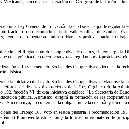
s Mexicanos, somete a consideración del Congreso de la Unión la inicia
deración la Ley General de Educación, la cual se encarga de regular la
autorización o con reconocimiento de validez oficial de estudios. Es 
s, tiene el de fomentar actitudes solidarias y positivas hacia el trabaj
 Federación, el Reglamento de Cooperativas Escolares, sin embargo la D
ue en la práctica dichas cooperativas se regulan por disposiciones admi
ederación la Ley General de Sociedades Cooperativas, vigente a la fecha
ción básica.
n de la iniciativa de Ley de Sociedades Cooperativas, enviándose la m
la reforma de diversas disposiciones de la Ley Orgánica de la Admi
lo 102, fracción VI, de esta iniciativa establece: "La Secretaria de E
 educación pública. Asimismo, dirigirá la formación de las cooperativ
. Sin embargo, no contempla la obligación de la creación y fomento de
cional del Trabajo OIT votó en sesión plenaria la recomendación 193,
berían: f) Promover la educación y la formación en materia de princip
al.