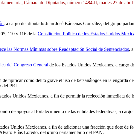
rlamentaria, Cámara de Diputados, número 1484-II, martes 27 de abril
ón
, a cargo del diputado Juan José Bárcenas González, del grupo parl
105, 110 y 116 de la
Constitución Política de los Estados Unidos Mexic
ece las Normas Mínimas sobre Readaptación Social de Sentenciados
, 
ica del Congreso General
de los Estados Unidos Mexicanos, a cargo de
fin de tipificar como delito grave el uso de betaanálogos en la engord
o del PRI.
stados Unidos Mexicanos, a fin de permitir la reelección inmediata de l
l fondo de apoyos al fortalecimiento de las entidades federativas, a car
tados Unidos Mexicanos, a fin de adicionar una fracción que dote de fa
 Alvaro Elías Loredo, del grupo parlamentario del PAN.