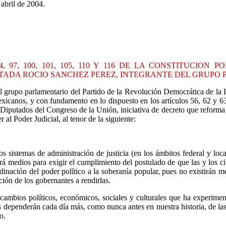
 abril de 2004.
, 97, 100, 101, 105, 110 Y 116 DE LA CONSTITUCION
PUTADA ROCIO SANCHEZ PEREZ, INTEGRANTE DEL GRUPO
l grupo parlamentario del Partido de la Revolución Democrática de la LI
Mexicanos, y con fundamento en lo dispuesto en los artículos 56, 62 y
putados del Congreso de la Unión, iniciativa de decreto que reforma y 
al Poder Judicial, al tenor de la siguiente:
s sistemas de administración de justicia (en los ámbitos federal y loc
brá medios para exigir el cumplimiento del postulado de que las y los 
dinación del poder político a la soberanía popular, pues no existirán 
ción de los gobernantes a rendirlas.
 cambios políticos, económicos, sociales y culturales que ha experiment
dependerán cada día más, como nunca antes en nuestra historia, de las 
o.