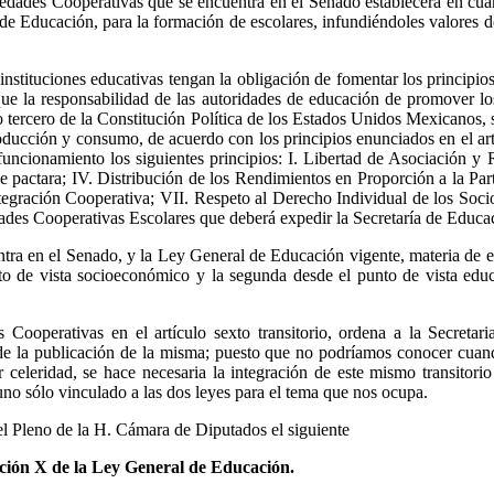
edades Cooperativas que se encuentra en el Senado establecerá en cua
de Educación, para la formación de escolares, infundiéndoles valores 
stituciones educativas tengan la obligación de fomentar los principios
e la responsabilidad de las autoridades de educación de promover los 
tercero de la Constitución Política de los Estados Unidos Mexicanos, s
roducción y consumo, de acuerdo con los principios enunciados en el ar
funcionamiento los siguientes principios: I. Libertad de Asociación y R
se pactara; IV. Distribución de los Rendimientos en Proporción a la P
tegración Cooperativa; VII. Respeto al Derecho Individual de los Socio
des Cooperativas Escolares que deberá expedir la Secretaría de Educa
a en el Senado, y la Ley General de Educación vigente, materia de es
to de vista socioeconómico y la segunda desde el punto de vista edu
Cooperativas en el artículo sexto transitorio, ordena a la Secreta
 de la publicación de la misma; puesto que no podríamos conocer cuan
 celeridad, se hace necesaria la integración de este mismo transito
 uno sólo vinculado a las dos leyes para el tema que nos ocupa.
el Pleno de la H. Cámara de Diputados el siguiente
racción X de la Ley General de Educación.