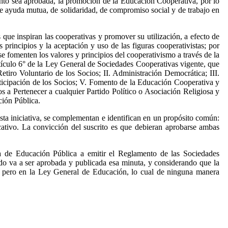
nto sea aprobada, la promoción de la Educación Cooperativa, por lo
de ayuda mutua, de solidaridad, de compromiso social y de trabajo en
 que inspiran las cooperativas y promover su utilización, a efecto de
principios y la aceptación y uso de las figuras cooperativistas; por
e fomenten los valores y principios del cooperativismo a través de la
tículo 6° de la Ley General de Sociedades Cooperativas vigente, que
etiro Voluntario de los Socios; II. Administración Democrática; III.
articipación de los Socios; V. Fomento de la Educación Cooperativa y
s a Pertenecer a cualquier Partido Político o Asociación Religiosa y
ción Pública.
ta iniciativa, se complementan e identifican en un propósito común:
cativo. La convicción del suscrito es que debieran aprobarse ambas
ria de Educación Pública a emitir el Reglamento de las Sociedades
do va a ser aprobada y publicada esa minuta, y considerando que la
rio pero en la Ley General de Educación, lo cual de ninguna manera