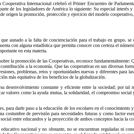
a Cooperativa Internacional celebró el Primer Encuentro de Parlamen
te de los legisladores de América lo siguiente: Su especial interés y 
de origen la promoción, protección y ejercicio del modelo cooperativo
que aunado a la falta de concienciación para el trabajo en grupo, se c
 cuenta con alguna estadística que permita conocer con certeza el núme
ortante en esta materia.
obre la promoción de las Cooperativas, reconoce fundamentalmente: Que
u contribución a la economía. Que las cooperativas en sus diversas for
esiones, problemas, retos y oportunidades nuevas y diferentes para la
ción más equitativa de los beneficios de la globalización.
 desenvolvimiento constante y eficiente entre la sociedad; por tal mo
car valores como la ayuda mutua, la solidaridad, el compromiso social 
es, para darle paso a la educación de los escolares en el conocimiento y
sana costumbre de previsión para necesidades futuras y como factor ese
a social entre educandos y la proyección de ambos conceptos hacia la c
ma educativo nacional y no obstante, no se encuentran reguladas ni co