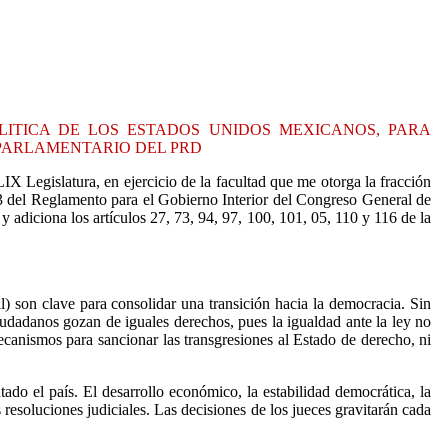
 POLITICA DE LOS ESTADOS UNIDOS MEXICANOS, PARA
 PARLAMENTARIO DEL PRD
X Legislatura, en ejercicio de la facultad que me otorga la fracción
 63 del Reglamento para el Gobierno Interior del Congreso General de
adiciona los artículos 27, 73, 94, 97, 100, 101, 05, 110 y 116 de la
al) son clave para consolidar una transición hacia la democracia. Sin
ciudadanos gozan de iguales derechos, pues la igualdad ante la ley no
mecanismos para sancionar las transgresiones al Estado de derecho, ni
ado el país. El desarrollo económico, la estabilidad democrática, la
resoluciones judiciales. Las decisiones de los jueces gravitarán cada