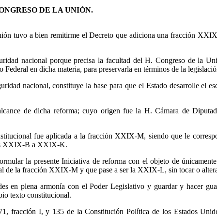
ONGRESO DE LA UNIÓN.
ión tuvo a bien remitirme el Decreto que adiciona una fracción XXIX-M
ridad nacional porque precisa la facultad del H. Congreso de la Unión 
o Federal en dicha materia, para preservarla en términos de la legislació
guridad nacional, constituye la base para que el Estado desarrolle el e
alcance de dicha reforma; cuyo origen fue la H. Cámara de Diputado
constitucional fue aplicada a la fracción XXIX-M, siendo que le corres
ones XXIX-B a XXIX-K.
rmular la presente Iniciativa de reforma con el objeto de únicamente mo
 de la fracción XXIX-M y que pase a ser la XXIX-L, sin tocar o alterar
ades en plena armonía con el Poder Legislativo y guardar y hacer gu
io texto constitucional.
 71, fracción I, y 135 de la Constitución Política de los Estados Uni