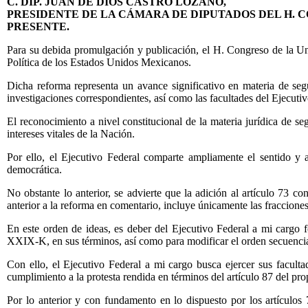
C. DIP. JUAN DE DIOS CASTRO LOZANO,
PRESIDENTE DE LA CÁMARA DE DIPUTADOS DEL H. C
PRESENTE.
Para su debida promulgación y publicación, el H. Congreso de la Un
Política de los Estados Unidos Mexicanos.
Dicha reforma representa un avance significativo en materia de segu
investigaciones correspondientes, así como las facultades del Ejecutiv
El reconocimiento a nivel constitucional de la materia jurídica de se
intereses vitales de la Nación.
Por ello, el Ejecutivo Federal comparte ampliamente el sentido y 
democrática.
No obstante lo anterior, se advierte que la adición al artículo 73 
anterior a la reforma en comentario, incluye únicamente las fracci
En este orden de ideas, es deber del Ejecutivo Federal a mi cargo fo
XXIX-K, en sus términos, así como para modificar el orden secuencial
Con ello, el Ejecutivo Federal a mi cargo busca ejercer sus facult
cumplimiento a la protesta rendida en términos del artículo 87 del prop
Por lo anterior y con fundamento en lo dispuesto por los artículos