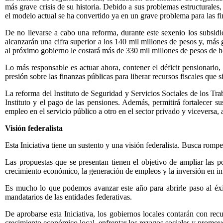
más grave crisis de su historia. Debido a sus problemas estructurales,
el modelo actual se ha convertido ya en un grave problema para las fi
De no llevarse a cabo una reforma, durante este sexenio los subsidio
alcanzarán una cifra superior a los 140 mil millones de pesos y, más 
al próximo gobierno le costará más de 330 mil millones de pesos de hoy
Lo más responsable es actuar ahora, contener el déficit pensionario
presión sobre las finanzas públicas para liberar recursos fiscales que
La reforma del Instituto de Seguridad y Servicios Sociales de los Tra
Instituto y el pago de las pensiones. Además, permitirá fortalecer s
empleo en el servicio público a otro en el sector privado y viceversa
Visión federalista
Esta Iniciativa tiene un sustento y una visión federalista. Busca romper
Las propuestas que se presentan tienen el objetivo de ampliar las po
crecimiento económico, la generación de empleos y la inversión en infra
Es mucho lo que podemos avanzar este año para abrirle paso al éx
mandatarios de las entidades federativas.
De aprobarse esta Iniciativa, los gobiernos locales contarán con re
crecimiento económico local, enfrentar los rezagos sociales y promove