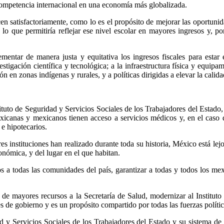
 competencia internacional en una economía más globalizada.
en satisfactoriamente, como lo es el propósito de mejorar las oportunid
, lo que permitiría reflejar ese nivel escolar en mayores ingresos y, p
ementar de manera justa y equitativa los ingresos fiscales para estar 
estigación científica y tecnológica; a la infraestructura física y equip
ón en zonas indígenas y rurales, y a políticas dirigidas a elevar la calid
ituto de Seguridad y Servicios Sociales de los Trabajadores del Estado,
exicanas y mexicanos tienen acceso a servicios médicos y, en el caso d
 e hipotecarios.
es instituciones han realizado durante toda su historia, México está le
nómica, y del lugar en el que habitan.
os a todas las comunidades del país, garantizar a todas y todos los me
ar de mayores recursos a la Secretaría de Salud, modernizar al Institu
es de gobierno y es un propósito compartido por todas las fuerzas polític
ad y Servicios Sociales de los Trabajadores del Estado y su sistema de p