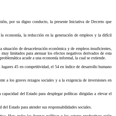
nión, por su digno conducto, la presente Iniciativa de Decreto que
 la economía, la reducción en la generación de empleos y la difícil
a situación de desaceleración económica y de empleos insuficientes,
muy limitados para atenuar los efectos negativos derivados de esta
a problemática acude a una economía informal, la cual se extiende.
lugares 45 en competitividad, el 54 en índice de desarrollo humano
te a los graves rezagos sociales y a la exigencia de inversiones en
 capacidad del Estado para desplegar políticas dirigidas a elevar el
d del Estado para atender sus responsabilidades sociales.
a. Hoy, todas las fuerzas políticas y los actores productivos están