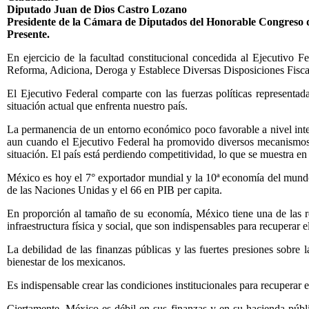
Diputado Juan de Dios Castro Lozano
Presidente de la Cámara de Diputados del Honorable Congreso 
Presente.
En ejercicio de la facultad constitucional concedida al Ejecutivo 
Reforma, Adiciona, Deroga y Establece Diversas Disposiciones Fisca
El Ejecutivo Federal comparte con las fuerzas políticas representad
situación actual que enfrenta nuestro país.
La permanencia de un entorno económico poco favorable a nivel inter
aun cuando el Ejecutivo Federal ha promovido diversos mecanismos p
situación. El país está perdiendo competitividad, lo que se muestra en
México es hoy el 7° exportador mundial y la 10ª economía del mundo
de las Naciones Unidas y el 66 en PIB per capita.
En proporción al tamaño de su economía, México tiene una de las rec
infraestructura física y social, que son indispensables para recuperar el
La debilidad de las finanzas públicas y las fuertes presiones sobre 
bienestar de los mexicanos.
Es indispensable crear las condiciones institucionales para recuperar
Ciertamente, México es débil en sus finanzas y en su hacienda públi