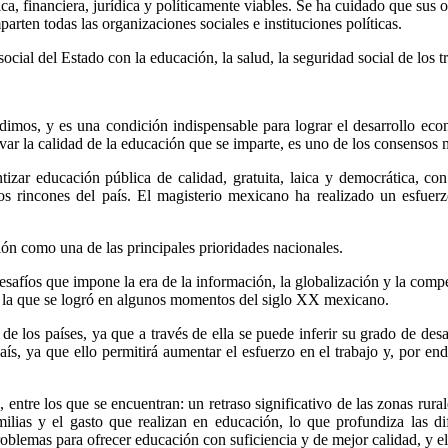
a, financiera, jurídica y políticamente viables. Se ha cuidado que sus ob
ten todas las organizaciones sociales e instituciones políticas.
 social del Estado con la educación, la salud, la seguridad social de los 
imos, y es una condición indispensable para lograr el desarrollo econ
var la calidad de la educación que se imparte, es uno de los consensos 
ntizar educación pública de calidad, gratuita, laica y democrática, c
los rincones del país. El magisterio mexicano ha realizado un esfuerz
ión como una de las principales prioridades nacionales.
desafíos que impone la era de la información, la globalización y la comp
 la que se logró en algunos momentos del siglo XX mexicano.
 los países, ya que a través de ella se puede inferir su grado de desar
aís, ya que ello permitirá aumentar el esfuerzo en el trabajo y, por en
ntre los que se encuentran: un retraso significativo de las zonas rural
amilias y el gasto que realizan en educación, lo que profundiza las d
oblemas para ofrecer educación con suficiencia y de mejor calidad, y el