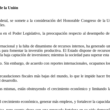
de la Unión
Federal, se somete a la consideración del Honorable Congreso de la U
les.
as en el Poder Legislativo, la preocupación respecto al desempeño de
nacional y la falta de dinamismo de recursos internos, ha generado un
ara fomentar la inversión productiva. El Estado dispone de recursos 
 la baja captación de inversiones; mientras la sociedad para superar est
. Sin embargo, de acuerdo con reportes internacionales, ocupamos los 
audaciones fiscales más bajas del mundo, lo que le impide hacer fren
 desarrollo.
las mismas, están obstruyendo el crecimiento económico y limitando la
 el crecimiento económico, generar más empleos, y fortalecer la capacida
ca, pero cuenta ahora con una renovada fortaleza en su vida democrátic