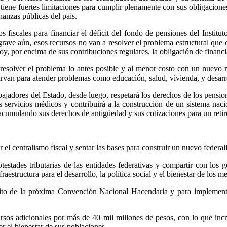
 tiene fuertes limitaciones para cumplir plenamente con sus obligaciones 
nanzas públicas del país.
s fiscales para financiar el déficit del fondo de pensiones del Institu
grave aún, esos recursos no van a resolver el problema estructural que
, por encima de sus contribuciones regulares, la obligación de financiar
, resolver el problema lo antes posible y al menor costo con un nuevo 
 sirvan para atender problemas como educación, salud, vivienda, y desarr
bajadores del Estado, desde luego, respetará los derechos de los pension
us servicios médicos y contribuirá a la construcción de un sistema naci
, acumulando sus derechos de antigüedad y sus cotizaciones para un reti
 el centralismo fiscal y sentar las bases para construir un nuevo federal
testades tributarias de las entidades federativas y compartir con los g
estructura para el desarrollo, la política social y el bienestar de los m
ito de la próxima Convención Nacional Hacendaria y para implement
cursos adicionales por más de 40 mil millones de pesos, con lo que inc
r el bienestar de sus poblaciones.