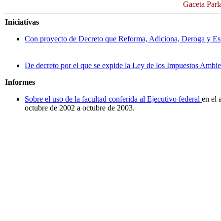
Gaceta Parl
Iniciativas
Con proyecto de Decreto que Reforma, Adiciona, Deroga y Est
De decreto por el que se expide la Ley de los Impuestos Ambie
Informes
Sobre el uso de la facultad conferida al Ejecutivo federal
en el 
octubre de 2002 a octubre de 2003.