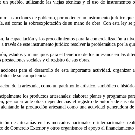
 de un pueblo, utilizando las viejas técnicas y el uso de instrumentos
tre las acciones de gobierno, por no tener un instrumento jurídico que 
a, así como la sobreexplotación de su mano de obra. Con esta ley se pre
ión, la capacitación y los procedimientos para la comercialización a ni
 a través de este instrumento jurídico resolver la problemática por la que
ón, estados y municipios para el beneficio de los artesanos en las dife
 prestaciones sociales y el registro de sus obras.
acciones para el desarrollo de esta importante actividad, organizar a 
ámbitos de su competencia.
vación de la artesanía, como un patrimonio artístico, simbólico e histór
ipalmente los productos artesanales; elaborar planes y programas para l
, gestionar ante otras dependencias el registro de autoría de sus obras
ón; alentando la producción artesanal como una actividad generadora 
ión de artesanías en los mercados nacionales e internacionales real
o de Comercio Exterior y otros organismos el apoyo al financiamiento p