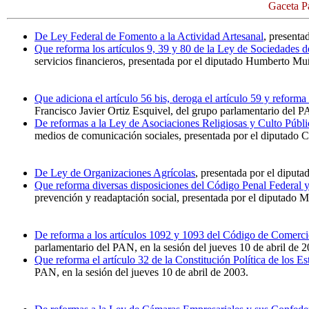
Gaceta P
De Ley Federal de Fomento a la Actividad Artesanal
, presenta
Que reforma los artículos 9, 39 y 80 de la Ley de Sociedades d
servicios financieros, presentada por el diputado Humberto Muñ
Que adiciona el artículo 56 bis, deroga el artículo 59 y reforma
Francisco Javier Ortiz Esquivel, del grupo parlamentario del PA
De reformas a la Ley de Asociaciones Religiosas y Culto Públi
medios de comunicación sociales, presentada por el diputado C
De Ley de Organizaciones Agrícolas
, presentada por el diput
Que reforma diversas disposiciones del Código Penal Federal 
prevención y readaptación social, presentada por el diputado 
De reforma a los artículos 1092 y 1093 del Código de Comerc
parlamentario del PAN, en la sesión del jueves 10 de abril de 2
Que reforma el artículo 32 de la Constitución Política de los
PAN, en la sesión del jueves 10 de abril de 2003.