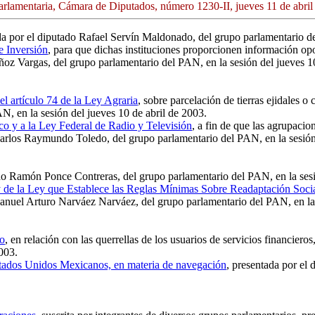
arlamentaria, Cámara de Diputados, número 1230-II, jueves 11 de abril
da por el diputado Rafael Servín Maldonado, del grupo parlamentario de
e Inversión
, para que dichas instituciones proporcionen información opo
oz Vargas, del grupo parlamentario del PAN, en la sesión del jueves 10
 el artículo 74 de la Ley Agraria
, sobre parcelación de tierras ejidales 
N, en la sesión del jueves 10 de abril de 2003.
co y a la Ley Federal de Radio y Televisión
, a fin de que las agrupacio
arlos Raymundo Toledo, del grupo parlamentario del PAN, en la sesión 
ado Ramón Ponce Contreras, del grupo parlamentario del PAN, en la sesi
y de la Ley que Establece las Reglas Mínimas Sobre Readaptación Soci
Manuel Arturo Narváez Narváez, del grupo parlamentario del PAN, en la 
io
, en relación con las querrellas de los usuarios de servicios financier
003.
 Estados Unidos Mexicanos, en materia de navegación
, presentada por el