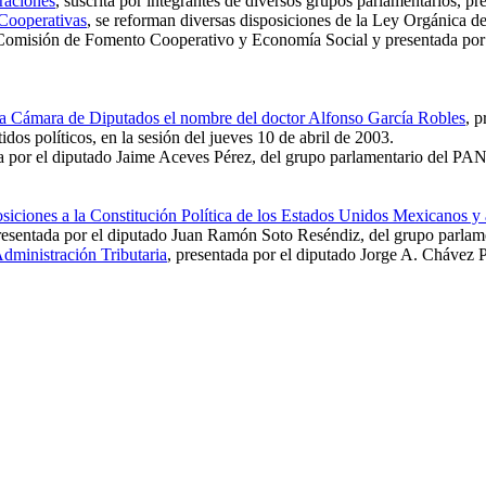
raciones
, suscrita por integrantes de diversos grupos parlamentarios, pr
 Cooperativas
, se reforman diversas disposiciones de la Ley Orgánica d
a Comisión de Fomento Cooperativo y Economía Social y presentada por 
 la Cámara de Diputados el nombre del doctor Alfonso García Robles
, 
dos políticos, en la sesión del jueves 10 de abril de 2003.
 por el diputado Jaime Aceves Pérez, del grupo parlamentario del PAN, 
siciones a la Constitución Política de los Estados Unidos Mexicanos y 
resentada por el diputado Juan Ramón Soto Reséndiz, del grupo parlame
Administración Tributaria
, presentada por el diputado Jorge A. Chávez P