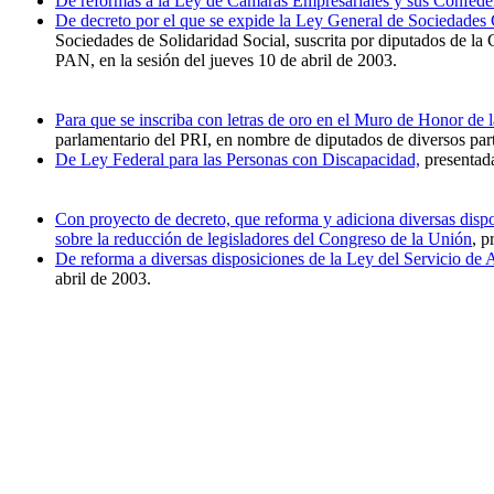
De reformas a la Ley de Cámaras Empresariales y sus Confede
De decreto por el que se expide la Ley General de Sociedades
Sociedades de Solidaridad Social, suscrita por diputados de l
PAN, en la sesión del jueves 10 de abril de 2003.
Para que se inscriba con letras de oro en el Muro de Honor de
parlamentario del PRI, en nombre de diputados de diversos parti
De Ley Federal para las Personas con Discapacidad,
presentada
Con proyecto de decreto, que reforma y adiciona diversas dispo
sobre la reducción de legisladores del Congreso de la Unión
, p
De reforma a diversas disposiciones de la Ley del Servicio de 
abril de 2003.