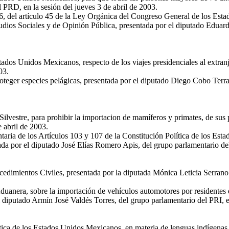
PRD, en la sesión del jueves 3 de abril de 2003.
 6, del artículo 45 de la Ley Orgánica del Congreso General de los Esta
tudios Sociales y de Opinión Pública, presentada por el diputado Eduar
Estados Unidos Mexicanos, respecto de los viajes presidenciales al extr
03.
oteger especies pelágicas, presentada por el diputado Diego Cobo Terr
ilvestre, para prohibir la importacion de mamíferos y primates, de sus
 abril de 2003.
ria de los Artículos 103 y 107 de la Constitución Política de los Est
tada por el diputado José Elías Romero Apis, del grupo parlamentario del
edimientos Civiles, presentada por la diputada Mónica Leticia Serrano
anera, sobre la importación de vehículos automotores por residentes de 
 diputado Armín José Valdés Torres, del grupo parlamentario del PRI, en
lítica de los Estados Unidos Mexicanos, en materia de lenguas indígenas