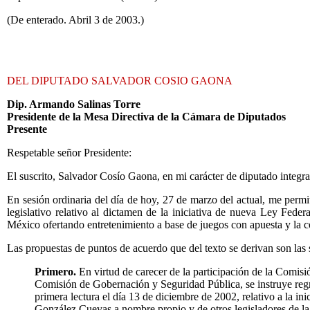
(De enterado. Abril 3 de 2003.)
DEL DIPUTADO SALVADOR COSIO GAONA
Dip. Armando Salinas Torre
Presidente de la Mesa Directiva de la Cámara de Diputados
Presente
Respetable señor Presidente:
El suscrito, Salvador Cosío Gaona, en mi carácter de diputado integr
En sesión ordinaria del día de hoy, 27 de marzo del actual, me perm
legislativo relativo al dictamen de la iniciativa de nueva Ley Feder
México ofertando entretenimiento a base de juegos con apuesta y la c
Las propuestas de puntos de acuerdo que del texto se derivan son las 
Primero.
En virtud de carecer de la participación de la Comisi
Comisión de Gobernación y Seguridad Pública, se instruye regr
primera lectura el día 13 de diciembre de 2002, relativo a la i
González Cuevas a nombre propio y de otros legisladores de la 