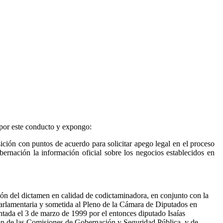
 por este conducto y expongo:
ción con puntos de acuerdo para solicitar apego legal en el proceso
obernación la información oficial sobre los negocios establecidos en
ión del dictamen en calidad de codictaminadora, en conjunto con la
Parlamentaria y sometida al Pleno de la Cámara de Diputados en
entada el 3 de marzo de 1999 por el entonces diputado Isaías
ción de las Comisiones de Gobernación y Seguridad Pública, y de