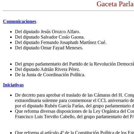
Gaceta Parla
Comunicaciones
Del diputado Jesús Orozco Alfaro.
Del diputado Salvador Cosío Gaona.
Del diputado Fernando Josaphath Martínez Cué.
Del diputado Omar Fayad Meneses.
Del grupo parlamentario del Partido de la Revolución Democrá
Del diputado Adrián Rivera Pérez.
De la Junta de Coordinación Política.
Iniciativas
De decreto para aprobar el traslado de las Cámaras del H. Cong
extraordinaria solemne para conmemorar el CCL aniversario del
por el diputado Rubén García Farías, del grupo parlamentario de
Que reforma diversas disposiciones de la Ley Orgánica del Con
Francisco Luis Treviño Cabello, del grupo parlamentario del PA
Que reforma al artículo 4º de la Constitución Política de los 