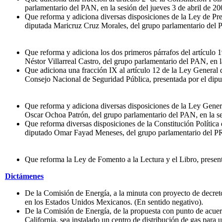
parlamentario del PAN, en la sesión del jueves 3 de abril de 20
Que reforma y adiciona diversas disposiciones de la Ley de Pre
diputada Maricruz Cruz Morales, del grupo parlamentario del PR
Que reforma y adiciona los dos primeros párrafos del artículo 
Néstor Villarreal Castro, del grupo parlamentario del PAN, en l
Que adiciona una fracción IX al artículo 12 de la Ley General 
Consejo Nacional de Seguridad Pública, presentada por el dipu
Que reforma y adiciona diversas disposiciones de la Ley Genera
Oscar Ochoa Patrón, del grupo parlamentario del PAN, en la ses
Que reforma diversas disposiciones de la Constitución Política 
diputado Omar Fayad Meneses, del grupo parlamentario del PRI,
Que reforma la Ley de Fomento a la Lectura y el Libro, present
Dictámenes
De la Comisión de Energía, a la minuta con proyecto de decreto
en los Estados Unidos Mexicanos. (En sentido negativo).
De la Comisión de Energía, de la propuesta con punto de acuerdo
California, sea instalado un centro de distribución de gas para u