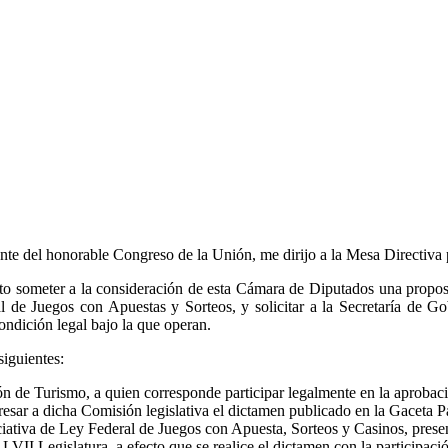
ante del honorable Congreso de la Unión, me dirijo a la Mesa Directiva
ito someter a la consideración de esta Cámara de Diputados una proposi
al de Juegos con Apuestas y Sorteos, y solicitar a la Secretaría de G
ondición legal bajo la que operan.
siguientes:
ón de Turismo, a quien corresponde participar legalmente en la aprobac
esar a dicha Comisión legislativa el dictamen publicado en la Gaceta 
niciativa de Ley Federal de Juegos con Apuesta, Sorteos y Casinos, pres
LVII Legislatura, a efecto que se realice el dictamen con la participa