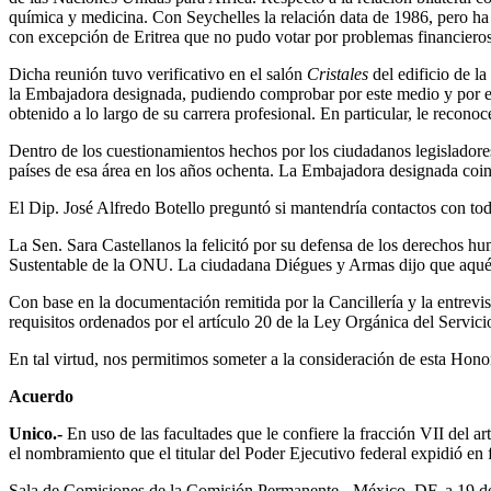
química y medicina. Con Seychelles la relación data de 1986, pero ha s
con excepción de Eritrea que no pudo votar por problemas financieros
Dicha reunión tuvo verificativo en el salón
Cristales
del edificio de l
la Embajadora designada, pudiendo comprobar por este medio y por el 
obtenido a lo largo de su carrera profesional. En particular, le recono
Dentro de los cuestionamientos hechos por los ciudadanos legisladores
países de esa área en los años ochenta. La Embajadora designada coinci
El Dip. José Alfredo Botello preguntó si mantendría contactos con tod
La Sen. Sara Castellanos la felicitó por su defensa de los derechos
Sustentable de la ONU. La ciudadana Diégues y Armas dijo que aquéll
Con base en la documentación remitida por la Cancillería y la entrev
requisitos ordenados por el artículo 20 de la Ley Orgánica del Servi
En tal virtud, nos permitimos someter a la consideración de esta Hono
Acuerdo
Unico.-
En uso de las facultades que le confiere la fracción VII del 
el nombramiento que el titular del Poder Ejecutivo federal expidió en
Sala de Comisiones de la Comisión Permanente.- México, DF, a 19 de