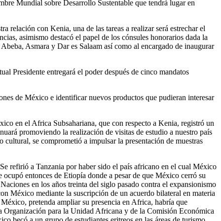
umbre Mundial sobre Desarrollo Sustentable que tendrá lugar en
relación con Kenia, una de las tareas a realizar será estrechar el
encias, asimismo destacó el papel de los cónsules honorarios dada la
is Abeba, Asmara y Dar es Salaam así como al encargado de inaugurar
ctual Presidente entregará el poder después de cinco mandatos
iones de México e identificar nuevos productos que pudieran interesar
xico en el Africa Subsahariana, que con respecto a Kenia, registró un
nuará promoviendo la realización de visitas de estudio a nuestro país
 cultural, se comprometió a impulsar la presentación de muestras
Se refirió a Tanzania por haber sido el país africano en el cual México
 Se ocupó entonces de Etiopía donde a pesar de que México cerró su
e Naciones en los años treinta del siglo pasado contra el expansionismo
 con México mediante la suscripción de un acuerdo bilateral en materia
 México, pretenda ampliar su presencia en Africa, habría que
de la Organización para la Unidad Africana y de la Comisión Económica
co becó a un grupo de estudiantes eritreos en las áreas de turismo,