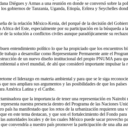
dana Diégues y Armas a una reunión en donde se conversó sobre la polít
 los gobiernos de Tanzania, Uganda, Etiopía, Erítrea y Seychelles donde
eña de la relación México-Kenia, del porqué de la decisión del Gobier
n Africa del Este, especialmente por su participación en la búsqueda a l
avor de la solución a conflictos civiles aunque paradójicamente su recha
uen entendimiento político lo que ha propiciado que los encuentros bila
s de trabajo a desarrollar como Representante Permanente ante el Pro
onstrucción de un nuevo diseño institucional del propio PNUMA para que 
mbiental a nivel mundial, de ahí que consideró importante impulsar la r
etome el liderazgo en materia ambiental y para que se le siga reconoci
que nos ampliara sus argumentos y las posibilidades de que los países
para América Latina y el Caribe.
inadora que la importancia de tener una representación en Nairobi no s
e representa nuestra presencia dentro del Programa de las Naciones 
o país ha manifestado que los retos de la urbanización requieren una vi
 que en este tema destacan, y que son el fortalecimiento del Fondo para 
as autoridades locales y de los cuales México puede sacar provecho para
que convendría a nuestro país promover la participación de una alta a