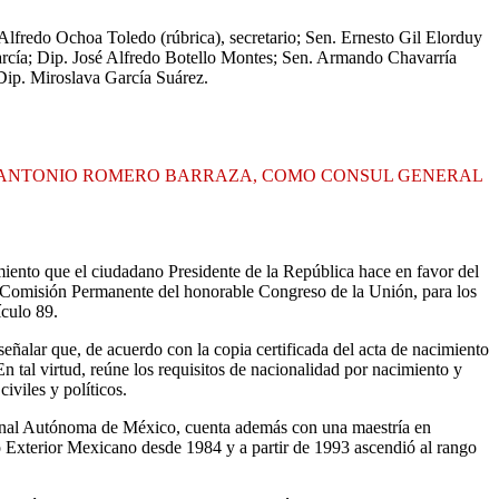
 Alfredo Ochoa Toledo (rúbrica), secretario; Sen. Ernesto Gil Elorduy
arcía; Dip. José Alfredo Botello Montes; Sen. Armando Chavarría
Dip. Miroslava García Suárez.
 ANTONIO ROMERO BARRAZA, COMO CONSUL GENERAL
iento que el ciudadano Presidente de la República hace en favor del
Comisión Permanente del honorable Congreso de la Unión, para los
ículo 89.
ñalar que, de acuerdo con la copia certificada del acta de nacimiento
tal virtud, reúne los requisitos de nacionalidad por nacimiento y
viles y políticos.
cional Autónoma de México, cuenta además con una maestría en
o Exterior Mexicano desde 1984 y a partir de 1993 ascendió al rango