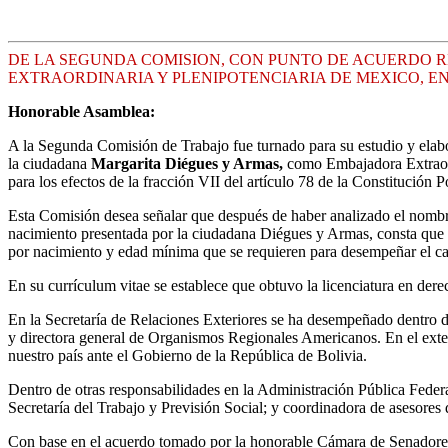
DE LA SEGUNDA COMISION, CON PUNTO DE ACUERDO 
EXTRAORDINARIA Y PLENIPOTENCIARIA DE MEXICO, E
Honorable Asamblea:
A la Segunda Comisión de Trabajo fue turnado para su estudio y elabo
la ciudadana
Margarita Diégues y Armas,
como Embajadora Extraord
para los efectos de la fracción VII del artículo 78 de la Constitución
Esta Comisión desea señalar que después de haber analizado el nombra
nacimiento presentada por la ciudadana Diégues y Armas, consta que na
por nacimiento y edad mínima que se requieren para desempeñar el carg
En su currículum vitae se establece que obtuvo la licenciatura en de
En la Secretaría de Relaciones Exteriores se ha desempeñado dentro de
y directora general de Organismos Regionales Americanos. En el exte
nuestro país ante el Gobierno de la República de Bolivia.
Dentro de otras responsabilidades en la Administración Pública Federal
Secretaría del Trabajo y Previsión Social; y coordinadora de asesores 
Con base en el acuerdo tomado por la honorable Cámara de Senadores 