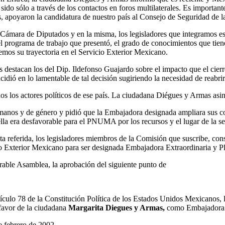
ido sólo a través de los contactos en foros multilaterales. Es importan
, apoyaron la candidatura de nuestro país al Consejo de Seguridad de 
a Cámara de Diputados y en la misma, los legisladores que integramos 
programa de trabajo que presentó, el grado de conocimientos que tiene
cemos su trayectoria en el Servicio Exterior Mexicano.
 destacan los del Dip. Ildefonso Guajardo sobre el impacto que el cier
dió en lo lamentable de tal decisión sugiriendo la necesidad de reabrir 
os los actores políticos de ese país. La ciudadana Diégues y Armas asin
 humanos y de género y pidió que la Embajadora designada ampliara sus
a era desfavorable para el PNUMA por los recursos y el lugar de la se
ista referida, los legisladores miembros de la Comisión que suscribe, 
cio Exterior Mexicano para ser designada Embajadora Extraordinaria y P
rable Asamblea, la aprobación del siguiente punto de
artículo 78 de la Constitución Política de los Estados Unidos Mexicano
 favor de la ciudadana
Margarita Diegues y Armas,
como Embajadora E
 febrero de 2002.