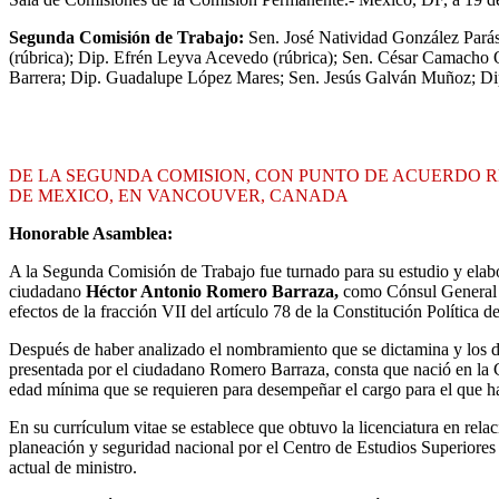
Segunda Comisión de Trabajo:
Sen. José Natividad González Parás,
(rúbrica); Dip. Efrén Leyva Acevedo (rúbrica); Sen. César Camacho Q
Barrera; Dip. Guadalupe López Mares; Sen. Jesús Galván Muñoz; Dip.
DE LA SEGUNDA COMISION, CON PUNTO DE ACUERDO
DE MEXICO, EN VANCOUVER, CANADA
Honorable Asamblea:
A la Segunda Comisión de Trabajo fue turnado para su estudio y elabo
ciudadano
Héctor Antonio Romero Barraza,
como Cónsul General 
efectos de la fracción VII del artículo 78 de la Constitución Política
Después de haber analizado el nombramiento que se dictamina y los do
presentada por el ciudadano Romero Barraza, consta que nació en la C
edad mínima que se requieren para desempeñar el cargo para el que ha 
En su currículum vitae se establece que obtuvo la licenciatura en r
planeación y seguridad nacional por el Centro de Estudios Superiores
actual de ministro.