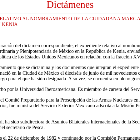
Dictámenes
RELATIVO AL NOMBRAMIENTO DE LA CIUDADANA MARGA
N KENIA
ración del dictamen correspondiente, el expediente relativo al nombra
inaria y Plenipotenciaria de México en la República de Kenia, envia
 Política de los Estados Unidos Mexicanos en relación con la fracción XVI
miento que se dictamina y los documentos que integran el expediente re
ció en la Ciudad de México el dieciséis de junio de mil novecientos cua
o para el que ha sido designada. A su vez, se encuentra en pleno goce 
recho por la Universidad Iberoamericana. Es miembro de carrera del Ser
l Comité Preparatorio para la Proscripción de las Armas Nucleares en Amé
rior, fue ministra del Servicio Exterior Mexicano adscrita a la Misió
, ha sido subdirectora de Asuntos Bilaterales Internacionales de la Sec
del secretario de Pesca.
el 22 de diciembre de 1982 y continuado por la Comisión Permanente pa