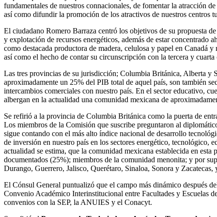
fundamentales de nuestros connacionales, de fomentar la atracción de i
así como difundir la promoción de los atractivos de nuestros centros tu
El ciudadano Romero Barraza centró los objetivos de su propuesta de 
y explotación de recursos energéticos, además de estar concentrado ah
como destacada productora de madera, celulosa y papel en Canadá y re
así como el hecho de contar su circunscripción con la tercera y cuart
Las tres provincias de su jurisdicción; Columbia Británica, Alberta
aproximadamente un 25% del PIB total de aquel país, son también se
intercambios comerciales con nuestro país. En el sector educativo, c
albergan en la actualidad una comunidad mexicana de aproximadamen
Se refirió a la provincia de Columbia Británica como la puerta de ent
Los miembros de la Comisión que suscribe preguntaron al diplomático d
sigue contando con el más alto índice nacional de desarrollo tecnoló
de inversión en nuestro país en los sectores energético, tecnológico, 
actualidad se estima, que la comunidad mexicana establecida en esta p
documentados (25%); miembros de la comunidad menonita; y por supuest
Durango, Guerrero, Jalisco, Querétaro, Sinaloa, Sonora y Zacatecas, 
El Cónsul General puntualizó que el campo más dinámico después del e
Convenio Académico Interinstitucional entre Facultades y Escuelas d
convenios con la SEP, la ANUIES y el Conacyt.