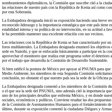
nombramientos diplomáticos, la Comisión que suscribe citó a la ciuda
las relaciones de nuestro país con la República de Kenia así como con
por esta Soberanía.
La Embajadora designada inició su exposición haciendo una breve res
reconocido liderazgo y la importancia estratégica que este país tiene e
estabilidad interna y su política de no intervención, en su actitud a f
le ha permitido mantener una excelente relación con sus vecinos.
Las relaciones con la República de Kenia se han caracterizado por un b
foros multilaterales. La Embajadora designada enumeró los objetivo
sede en Nairobi, y que se enfocarán básicamente a participar en la c
aprovechar el monitoreo que realiza este programa sobre el deterioro a
por el trabajo que desarrolla la Comisión de Desarrollo Sustentable.
Si bien ratificó la postura de México por apoyar al PNUMA para que r
Medio Ambiente, los miembros de esta Segunda Comisión solicitamos 
conclusión, no obstante el que nuestro país sea la sede de la Oficina 
La Embajadora designada comentó a los miembros de la Comisión dictam
o el que sea la sede del PNUMA, sino además citó la importancia qu
uno de los principales desafíos que enfrenta México, y en donde nuestr
sociales, económicos y políticos. Conviene resaltar las dos propuestas
de la Comisión de Asentamientos Humanos para el fortalecimiento de l
último, durante su exposición comentó la ciudadana Diégues y Armas 