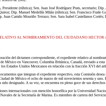
 Presidente (rúbrica); Sen. Juan José Rodríguez Prats, secretario; Dip.
uiroz; Dip. Manuel Medellín Milán (rúbrica); Sen. Francisco Fraile G
 Juan Camilo Mouriño Terrazo; Sen. Sara Isabel Castellanos Cortés; 
 RELATIVO AL NOMBRAMIENTO DEL CIUDADANO HECTOR
ración del dictamen correspondiente, el expediente relativo al nombram
de México en Vancouver, Columbia Británica, Canadá, enviado a esta 
 de los Estados Unidos Mexicanos en relación con la fracción XVI del art
cumentos que integran el expediente respectivo, esta Comisión desea se
iudad de México el ocho de marzo de mil novecientos sesenta y uno. En 
sido designado. A su vez, se encuentra en pleno goce de sus derechos ci
elaciones internacionales con mención honorífica por la Universidad Na
 Navales de la Secretaría de Marina. Es miembro de carrera del Servici