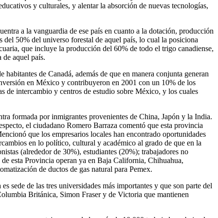
ducativos y culturales, y alentar la absorción de nuevas tecnologías,
entra a la vanguardia de ese país en cuanto a la dotación, producción
del 50% del universo forestal de aquel país, lo cual la posiciona
uaria, que incluye la producción del 60% de todo el trigo canadiense,
 de aquel país.
 de habitantes de Canadá, además de que en manera conjunta generan
inversión en México y contribuyeron en 2001 con un 10% de los
s de intercambio y centros de estudio sobre México, y los cuales
ntra formada por inmigrantes provenientes de China, Japón y la India.
l respecto, el ciudadano Romero Barraza comentó que esta provincia
 Mencionó que los empresarios locales han encontrado oportunidades
rcambios en lo político, cultural y académico al grado de que en la
onistas (alrededor de 30%), estudiantes (20%); trabajadores no
 de esta Provincia operan ya en Baja California, Chihuahua,
tomatización de ductos de gas natural para Pemex.
es sede de las tres universidades más importantes y que son parte del
Columbia Británica, Simon Fraser y de Victoria que mantienen