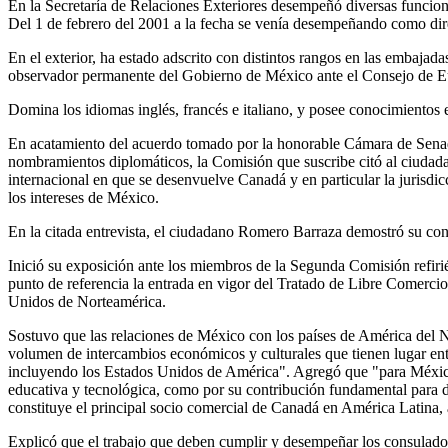
En la Secretaría de Relaciones Exteriores desempeñó diversas funcione
Del 1 de febrero del 2001 a la fecha se venía desempeñando como dire
En el exterior, ha estado adscrito con distintos rangos en las embaja
observador permanente del Gobierno de México ante el Consejo de Eu
Domina los idiomas inglés, francés e italiano, y posee conocimientos 
En acatamiento del acuerdo tomado por la honorable Cámara de Senado
nombramientos diplomáticos, la Comisión que suscribe citó al ciudada
internacional en que se desenvuelve Canadá y en particular la juris
los intereses de México.
En la citada entrevista, el ciudadano Romero Barraza demostró su cono
Inició su exposición ante los miembros de la Segunda Comisión refiri
punto de referencia la entrada en vigor del Tratado de Libre Comercio
Unidos de Norteamérica.
Sostuvo que las relaciones de México con los países de América del No
volumen de intercambios económicos y culturales que tienen lugar ent
incluyendo los Estados Unidos de América". Agregó que "para México la
educativa y tecnológica, como por su contribución fundamental para d
constituye el principal socio comercial de Canadá en América Latina, 
Explicó que el trabajo que deben cumplir y desempeñar los consulados