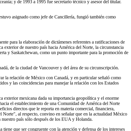
nía; y de 1993 a 1995 fue secretario técnico y asesor del titular.
e estuvo asignado como jefe de Cancillería, fungió también como
e para la elaboración de dictámenes referentes a ratificaciones de
 exterior de nuestro país hacia América del Norte, la circunstancia
lberta y Saskatchewan, como un punto importante para la promoción de
nadá, de la ciudad de Vancouver y del área de su circunscripción.
rar la relación de México con Canadá, y en particular señaló como
idos y las coincidencias para manejar la relación con los Estados
ica exterior mexicana dada su importancia geopolítica y el enorme
r hacia el establecimiento de una Comunidad de América del Norte
cios directos que le reporta en materia comercial, financiera,
l Norte", al respecto, convino en señalar que en la actualidad México
en nuestro país sólo después de los EUA y Holanda.
tiene que ser congruente con la atención y defensa de los intereses