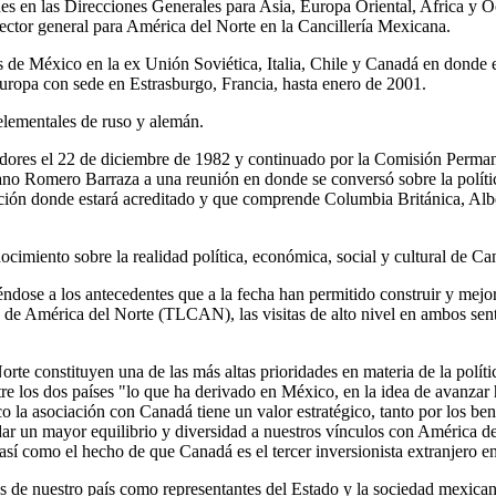
s en las Direcciones Generales para Asia, Europa Oriental, Africa y Ocea
ctor general para América del Norte en la Cancillería Mexicana.
das de México en la ex Unión Soviética, Italia, Chile y Canadá en dond
ropa con sede en Estrasburgo, Francia, hasta enero de 2001.
elementales de ruso y alemán.
res el 22 de diciembre de 1982 y continuado por la Comisión Permanent
no Romero Barraza a una reunión en donde se conversó sobre la política
dicción donde estará acreditado y que comprende Columbia Británica, A
cimiento sobre la realidad política, económica, social y cultural de Ca
éndose a los antecedentes que a la fecha han permitido construir y mejo
 de América del Norte (TLCAN), las visitas de alto nivel en ambos sent
rte constituyen una de las más altas prioridades en materia de la polít
re los dos países "lo que ha derivado en México, en la idea de avanza
 asociación con Canadá tiene un valor estratégico, tanto por los benefi
ar un mayor equilibrio y diversidad a nuestros vínculos con América de
así como el hecho de que Canadá es el tercer inversionista extranjero 
 de nuestro país como representantes del Estado y la sociedad mexicana 