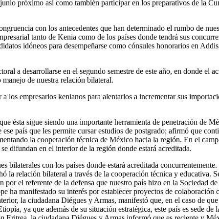
junio próximo así como también participar en los preparativos de la C
gruencia con los antecedentes que han determinado el rumbo de nuestra 
y empresarial tanto de Kenia como de los países donde tendrá sus concurr
 candidatos idóneos para desempeñarse como cónsules honorarios en Add
toral a desarrollarse en el segundo semestre de este año, en donde el a
manejo de nuestra relación bilateral.
r a los empresarios kenianos para alentarlos a incrementar sus importac
 que ésta sigue siendo una importante herramienta de penetración de Mé
ese país que les permite cursar estudios de postgrado; afirmó que conti
mentando la cooperación técnica de México hacia la región. En el campo
se difundan en el interior de la región donde estará acreditada.
es bilaterales con los países donde estará acreditada concurrentemente. 
ó la relación bilateral a través de la cooperación técnica y educativa.
en por el referente de la defensa que nuestro país hizo en la Sociedad d
íope ha manifestado su interés por establecer proyectos de colaboración
nterior, la ciudadana Diégues y Armas, manifestó que, en el caso de que
 Etiopía, ya que además de su situación estratégica, este país es sede 
con Eritrea, la ciudadana Diégues y Armas informó que es reciente y Méxi