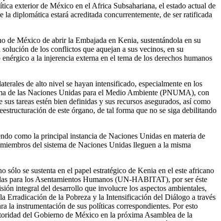
ica exterior de México en el Africa Subsahariana, el estado actual de
 la diplomática estará acreditada concurrentemente, de ser ratificada
no de México de abrir la Embajada en Kenia, sustentándola en su
a solución de los conflictos que aquejan a sus vecinos, en su
zo enérgico a la injerencia externa en el tema de los derechos humanos
terales de alto nivel se hayan intensificado, especialmente en los
grama de las Naciones Unidas para el Medio Ambiente (PNUMA), con
sus tareas estén bien definidas y sus recursos asegurados, así como
eestructuración de este órgano, de tal forma que no se siga debilitando
endo como la principal instancia de Naciones Unidas en materia de
 miembros del sistema de Naciones Unidas lleguen a la misma
ólo se sustenta en el papel estratégico de Kenia en el este africano
Unidas para los Asentamientos Humanos (UN-HABITAT), por ser éste
sión integral del desarrollo que involucre los aspectos ambientales,
la Erradicación de la Pobreza y la Intensificación del Diálogo a través
 la instrumentación de sus políticas correspondientes. Por esto
utoridad del Gobierno de México en la próxima Asamblea de la