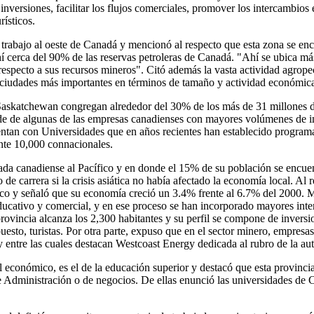
nversiones, facilitar los flujos comerciales, promover los intercambios e
rísticos.
trabajo al oeste de Canadá y mencionó al respecto que esta zona se encu
í cerca del 90% de las reservas petroleras de Canadá. "Ahí se ubica más 
specto a sus recursos mineros". Citó además la vasta actividad agropec
a ciudades más importantes en términos de tamaño y actividad económica
 y Saskatchewan congregan alrededor del 30% de los más de 31 millones
de de algunas de las empresas canadienses con mayores volúmenes de 
uentan con Universidades que en años recientes han establecido programa
te 10,000 connacionales.
rada canadiense al Pacífico y en donde el 15% de su población se encue
e carrera si la crisis asiática no había afectado la economía local. A
gico y señaló que su economía creció un 3.4% frente al 6.7% del 2000.
educativo y comercial, y en ese proceso se han incorporado mayores inte
rovincia alcanza los 2,300 habitantes y su perfil se compone de inversi
o, turistas. Por otra parte, expuso que en el sector minero, empresas
y entre las cuales destacan Westcoast Energy dedicada al rubro de la au
conómico, es el de la educación superior y destacó que esta provincia 
e Administración o de negocios. De ellas enunció las universidades de 