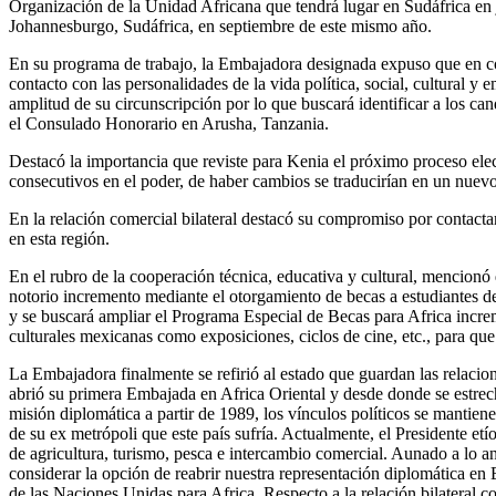
Organización de la Unidad Africana que tendrá lugar en Sudáfrica en 
Johannesburgo, Sudáfrica, en septiembre de este mismo año.
En su programa de trabajo, la Embajadora designada expuso que en con
contacto con las personalidades de la vida política, social, cultural 
amplitud de su circunscripción por lo que buscará identificar a los
el Consulado Honorario en Arusha, Tanzania.
Destacó la importancia que reviste para Kenia el próximo proceso elec
consecutivos en el poder, de haber cambios se traducirían en un nuevo 
En la relación comercial bilateral destacó su compromiso por contacta
en esta región.
En el rubro de la cooperación técnica, educativa y cultural, mencionó
notorio incremento mediante el otorgamiento de becas a estudiantes de 
y se buscará ampliar el Programa Especial de Becas para Africa incre
culturales mexicanas como exposiciones, ciclos de cine, etc., para que 
La Embajadora finalmente se refirió al estado que guardan las relacion
abrió su primera Embajada en Africa Oriental y desde donde se estrech
misión diplomática a partir de 1989, los vínculos políticos se mantien
de su ex metrópoli que este país sufría. Actualmente, el Presidente et
de agricultura, turismo, pesca e intercambio comercial. Aunado a lo a
considerar la opción de reabrir nuestra representación diplomática en
de las Naciones Unidas para Africa. Respecto a la relación bilateral 