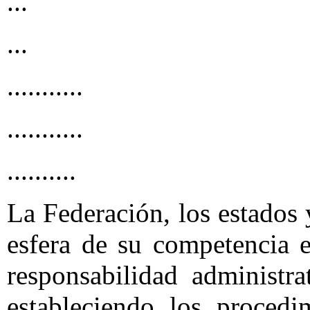
...
...
...........
...........
..........
La Federación, los estados y
esfera de su competencia e
responsabilidad administra
estableciendo los procedi