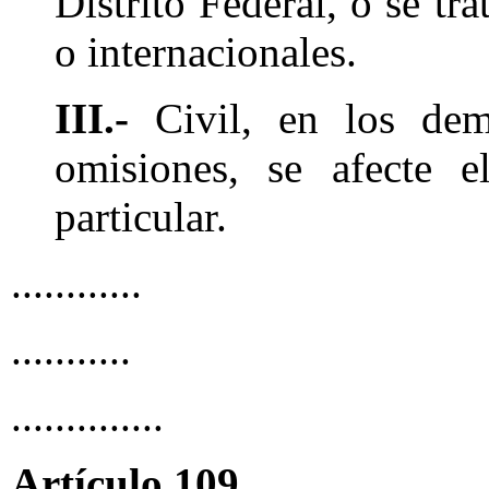
Distrito Federal, o se tr
o internacionales.
III.-
Civil, en los dem
omisiones, se afecte 
particular.
............
...........
..............
Artículo 109
...