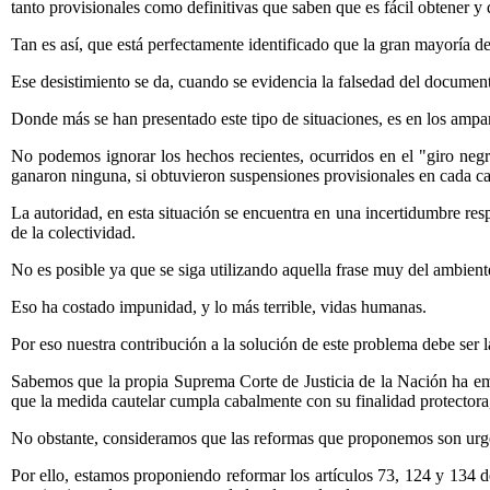
tanto provisionales como definitivas que saben que es fácil obtener y q
Tan es así, que está perfectamente identificado que la gran mayoría de e
Ese desistimiento se da, cuando se evidencia la falsedad del documen
Donde más se han presentado este tipo de situaciones, es en los ampar
No podemos ignorar los hechos recientes, ocurridos en el "giro n
ganaron ninguna, si obtuvieron suspensiones provisionales en cada ca
La autoridad, en esta situación se encuentra en una incertidumbre respe
de la colectividad.
No es posible ya que se siga utilizando aquella frase muy del ambien
Eso ha costado impunidad, y lo más terrible, vidas humanas.
Por eso nuestra contribución a la solución de este problema debe ser l
Sabemos que la propia Suprema Corte de Justicia de la Nación ha e
que la medida cautelar cumpla cabalmente con su finalidad protectora
No obstante, consideramos que las reformas que proponemos son urgen
Por ello, estamos proponiendo reformar los artículos 73, 124 y 134 d