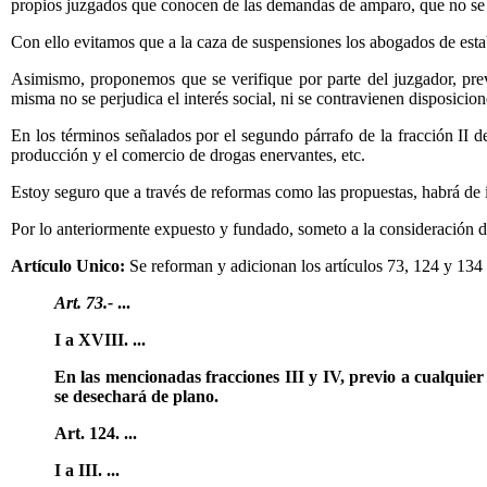
propios juzgados que conocen de las demandas de amparo, que no se e
Con ello evitamos que a la caza de suspensiones los abogados de estab
Asimismo, proponemos que se verifique por parte del juzgador, prev
misma no se perjudica el interés social, ni se contravienen disposicio
En los términos señalados por el segundo párrafo de la fracción II de
producción y el comercio de drogas enervantes, etc.
Estoy seguro que a través de reformas como las propuestas, habrá de in
Por lo anteriormente expuesto y fundado, someto a la consideración d
Artículo Unico:
Se reforman y adicionan los artículos 73, 124 y 13
Art. 73.-
...
I a XVIII. ...
En las mencionadas fracciones III y IV, previo a cualquier
se desechará de plano.
Art. 124. ...
I a III. ...