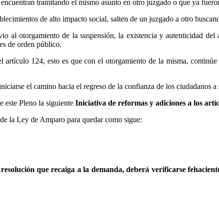
ncuentran tramitando el mismo asunto en otro juzgado o que ya fueron r
lecimientos de alto impacto social, salten de un juzgado a otro buscand
io al otorgamiento de la suspensión, la existencia y autenticidad del
nes de orden público.
l artículo 124, esto es que con el otorgamiento de la misma, continúe e
iciarse el camino hacia el regreso de la confianza de los ciudadanos a 
e este Pleno la siguiente
Iniciativa de reformas y adiciones a los art
4 de la Ley de Amparo para quedar como sigue:
 resolución que recaiga a la demanda, deberá verificarse fehacient