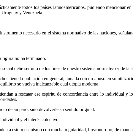
ácticamente todos los países latinoamericanos, pudiendo mencionar en e
, Uruguay y Venezuela.
instrumento necesario en el sistema normativo de las naciones, señalán
 figura no ha terminado.
rés social debe ser uno de los fines de nuestro sistema normativo y de la 
os tiene la población en general, aunada con un abuso en su utilizaci
quilibrio se vuelva inalcanzable cual utopía moderna.
iendan a rescatar ese espíritu de concordancia entre lo individual y l
toridades.
uicio de amparo, sino devolverle su sentido original.
individual y el interés colectivo.
en a este mecanismo con mucha regularidad, buscando no, de manera fu