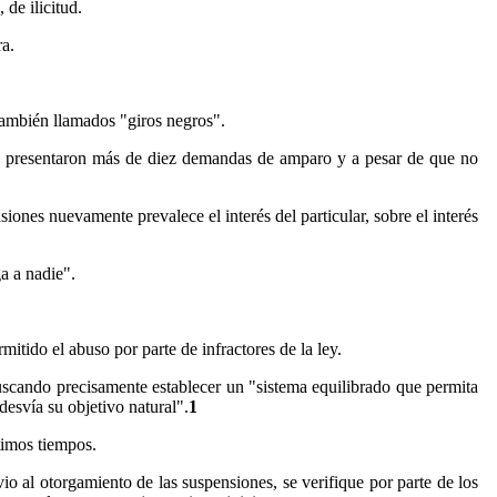
 de ilicitud.
ra.
 también llamados "giros negros".
e presentaron más de diez demandas de amparo y a pesar de que no
siones nuevamente prevalece el interés del particular, sobre el interés
a a nadie".
itido el abuso por parte de infractores de la ley.
cando precisamente establecer un "sistema equilibrado que permita
esvía su objetivo natural".
1
timos tiempos.
o al otorgamiento de las suspensiones, se verifique por parte de los