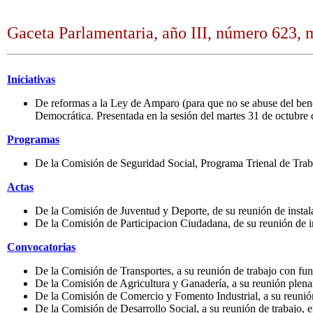
Gaceta Parlamentaria, año III, número 623, 
Iniciativas
De reformas a la Ley de Amparo (para que no se abuse del bene
Democrática. Presentada en la sesión del martes 31 de octubre
Programas
De la Comisión de Seguridad Social, Programa Trienal de Tra
Actas
De la Comisión de Juventud y Deporte, de su reunión de instal
De la Comisión de Participacion Ciudadana, de su reunión de i
Convocatorias
De la Comisión de Transportes, a su reunión de trabajo con fun
De la Comisión de Agricultura y Ganadería, a su reunión plenar
De la Comisión de Comercio y Fomento Industrial, a su reunión 
De la Comisión de Desarrollo Social, a su reunión de trabajo, e