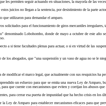
ue les permiten seguir actuando en situaciones, la mayoría de las veces,
stos juicios no llegan a la sentencia, por desistimiento de la parte acto
to que utilizaron para demandar el amparo.
os solicitados para el funcionamiento de giros mercantiles irregulares,
egro" denominado Lobohombo, donde de mayo a octubre de este año s
so.
cto a si tiene facultades plenas para actuar, o si en virtud de las suspen
te de los abogados, que "una suspensión y un vaso de agua no se le nieg
a de modificar el marco legal, que actualmente con sus resquicios ha perm
mprendido un esfuerzo para que se emita una nueva Ley de Amparo, bus
, para que cuente con mecanismos que eviten y corrijan los abusos que d
tes, para cerrar esa puerta de impunidad que ha hecho crisis en los úl
e la Ley de Amparo para establecer mecanismos eficaces para que previ