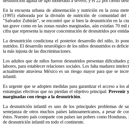
desnutrición aguda de tipo moderado a severo, y el 22 por ciento desn
En la encuesta urbana de alimentación y nutrición en la zona met
(1995) elaborada por la división de nutrición de comunidad del I
"Salvador Zubirán", se encontró que si bien la desnutrición en la ciu
tan grave como en las zonas rurales marginadas, aún existían 70 mil 
cifra que representa la mayor concentración de desnutridos por entida
La desnutrición condiciona el posterior desarrollo del niño, lo pon
nutridos. El desarrollo neurológico de los niños desnutridos es deficie
la más injusta de las discriminaciones.
Los adultos que de niños fueron desnutridos presentan dificultades 
labores, para establecer relaciones sociales. Les falta madurez intelec
actualmente atraviesa México es un riesgo mayor para que se incre
infantil.
Es urgente que se adopten medidas para garantizar el acceso a los a
estrategias efectivas que no pierdan el objetivo principal:
Prevenir y
marginadas con riesgo a la desnutrición
.
La desnutrición infantil es uno de los principales problemas de s
semejanza de otros muchos países latinoamericanos, a pesar de c
éstos. Nuestro país comparte con países tan pobres como Honduras, B
de desnutrición infantil en todo el continente.