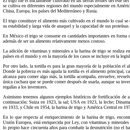
El trigo fue el inicialmente cultivado en las tierras fértiles del este d
se cultiva en diferentes regiones del mundo especialmente en América
China, Europa, los países del Mediterráneo y Rusia.
El trigo constituye el alimento más cultivado en el mundo lo cual se 
su estabilidad y larga vida de anaquel y la capacidad de sus proteínas 
En México el trigo se consume en cantidades importantes en forma 
además de ser un alimento relativamente menos costoso.
La adición de vitaminas y minerales a la harina de trigo se realiza
países en el mundo y en la mayoría de los casos se incluye en la legi
Por otro lado, la tortilla es para la gran mayoría de la población el 
Donde la pobreza es más aguda la tortilla es el alimento principal, ca
alcanza para comer algo más, la tortilla acompaña, envuelve, revuelv
única cuchara que se puede comer después de usarla, aunque su inven
regalías a los inventores.
Asimismo tenemos algunos ejemplos históricos de fortificación de a
continuación: Suiza en 1923, la sal; USA en 1923, la leche; Dinam
en 1933, y Chile en 1954, la harina de trigo y América Central en 197
En lo que respecta al enriquecimiento de la harina de trigo, enco
Unión Europea, está enriquecida por Ley, con vitaminas y minerales (y
lo propio hace cincuenta años para combatir la desnutrición (no el ha