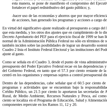
esta manera, se pone de manifiesto el compromiso del Ejecuti
fortalecer el papel redistributivo del gasto público; y,
-hacer uso de las economías y ahorros que por mayor eficienci
de acciones, han generado los programas y acciones a cargo del
En virtud del significativo ajuste realizado al presupuesto a cargo del
que esta medida, y los otros dos ajustes que en cumplimiento de lo dis
Decreto Aprobatorio del PEF para el ejercicio fiscal de 1999 se han ll
normal de la Administración Pública Federal no sólo en términos de su
también inciden sobre las posibilidades de lograr un desarrollo sosten
Cuadro 2 lista el Instituto Federal Electoral y las instituciones del Po
ajuste al gasto.
Como se señala en el Cuadro 3, desde el punto de vista administrativo,
presupuesto del Poder Ejecutivo Federal recae en las dependencias y
del Gobierno Federal, en tanto que el 57.3 por ciento restante de l
centró en los organismos y empresas sujetos a control presupuestal dir
Dentro de las dependencias, cabe señalar que el 60.5 por ciento de 
programas y actividades que se encuentran bajo la responsabilid
Crédito Público, un 21.5 por ciento lo aportaron las secretarías de 
Rural, de Medio Ambiente, Recursos Naturales y Pesca, así como 
ciento se localiza en el Programa de Educación, Salud y Alimentación 
componentes repercute en los Ramos 11, 12 y 20.