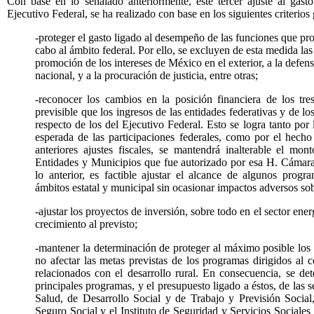
Con base en lo señalado anteriormente, este tercer ajuste al gasto
Ejecutivo Federal, se ha realizado con base en los siguientes criterios
-proteger el gasto ligado al desempeño de las funciones que pr
cabo al ámbito federal. Por ello, se excluyen de esta medida las
promoción de los intereses de México en el exterior, a la defen
nacional, y a la procuración de justicia, entre otras;
-reconocer los cambios en la posición financiera de los tr
previsible que los ingresos de las entidades federativas y de 
respecto de los del Ejecutivo Federal. Esto se logra tanto por
esperada de las participaciones federales, como por el hech
anteriores ajustes fiscales, se mantendrá inalterable el mo
Entidades y Municipios que fue autorizado por esa H. Cámar
lo anterior, es factible ajustar el alcance de algunos prog
ámbitos estatal y municipal sin ocasionar impactos adversos sob
-ajustar los proyectos de inversión, sobre todo en el sector ene
crecimiento al previsto;
-mantener la determinación de proteger al máximo posible los p
no afectar las metas previstas de los programas dirigidos al
relacionados con el desarrollo rural. En consecuencia, se de
principales programas, y el presupuesto ligado a éstos, de las 
Salud, de Desarrollo Social y de Trabajo y Previsión Social,
Seguro Social y el Instituto de Seguridad y Servicios Sociales