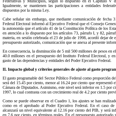
Federativas y Municipios, según lo dispuesto en el Capítulo V d
Igualmente, se mantienen las participaciones a entidades federat
dispuestos por la misma Ley.
Cabe señalar sin embargo, que mediante comunicación de fecha 31 d
Federal Electoral informó al Ejecutivo Federal que el Consejo General
la autonomía que el artículo 41 de la Constitución Política de los Es
en atención a lo dispuesto por los artículos 73, párrafo I, y 82, párraf
materia, en sesión celebrada el 23 de julio de 1998, acordó dejar de 
presupuesto autorizado, comunicación que se anexa al presente infor
En consecuencia, la disminución de 5 mil 500 millones de pesos en el
40.0 millones en el presupuesto del Instituto Federal Electoral, y e
gasto de las dependencias y entidades del Poder Ejecutivo Federal.
II. Impacto global y criterios generales de ajuste al gasto progra
El gasto programable del Sector Público Federal como proporción del 
será del 15.45 por ciento, menor al 16.24 por ciento que representó e
Cámara de Diputados. Asimismo, este nivel será inferior en 1.5 por ci
1997, lo cual contrasta con un crecimiento real de 4.2 por ciento previ
Como se puede observar en el Cuadro 1, los ajustes se han realizado
como en el aprobado al Poder Ejecutivo Federal. En el caso de e
alcanzará un nivel equivalente al 12.16 por ciento del PIB, y será in
en 7.6 por ciento, en términos reales. En el presupuesto autorizado 