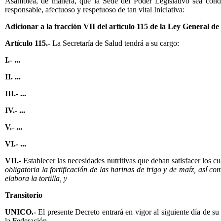
Asamblea, de manera, que la Sede del Poder Legislativo sea conduc
responsable, afectuoso y respetuoso de tan vital Iniciativa:
Adicionar a la fracción VII del artículo 115 de la Ley General d
Artículo 115.-
La Secretaría de Salud tendrá a su cargo:
I.- ...
II. ...
III.- ...
IV.- ...
V.- ...
VI.- ...
VII.-
Establecer las necesidades nutritivas que deban satisfacer los c
obligatoria la fortificación de las harinas de trigo y de maíz, así c
elabora la tortilla, y
Transitorio
UNICO.-
El presente Decreto entrará en vigor al siguiente día de su
la Federación.