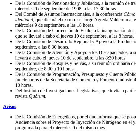
De la Comisión de Pensionados y Jubilados, a la reunión de trab
miércoles 9 de septiembre de 1998, a las 17:30 horas.
Del Comité de Asuntos Internacionales, a la conferencia
Cómo f
identidad,
que dictará el excmo. sr. Jorge Agreda Valderrama, 
miércoles 9 de septiembre, a las 18 horas.
De la Comisión de Corrección de Estilo, a la inauguración de 
que se llevará a cabo el jueves 10 de septiembre, a las 8 horas.
De la Comisión de Desarrollo Regional y Apoyo a la Producció
septiembre, a las 8:30 horas.
De la Comisión de Atención y Apoyo a los Discapacitados, a su
llevará a cabo el jueves 10 de septiembre, a las 8:30 horas.
De la Comisión de Bosques y Selvas, a su reunión ordinaria de 
septiembre, de 8:30 a 10 horas.
De la Comisión de Programación, Presupuesto y Cuenta Pública
funcionarios de la Secretaría de Comercio y Fomento Industrial 
10 horas.
Del Instituto de Investigaciones Legislativas, que invita a part
revista
Quórum.
Avisos
De la Comisión de Energéticos, por el que informa que se posp
Audiencia sobre el Proyecto de Inyección de Nitrógeno en el 
programada para el miércoles 9 del mismo mes.