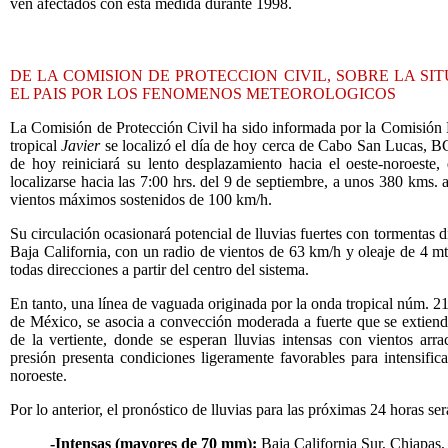
ven afectados con esta medida durante 1998.
DE LA COMISION DE PROTECCION CIVIL, SOBRE LA SI
EL PAIS POR LOS FENOMENOS METEOROLOGICOS
La Comisión de Protección Civil ha sido informada por la Comisión 
tropical
Javier
se localizó el día de hoy cerca de Cabo San Lucas, B
de hoy reiniciará su lento desplazamiento hacia el oeste-noroeste,
localizarse hacia las 7:00 hrs. del 9 de septiembre, a unos 380 kms.
vientos máximos sostenidos de 100 km/h.
Su circulación ocasionará potencial de lluvias fuertes con tormentas di
Baja California, con un radio de vientos de 63 km/h y oleaje de 4 m
todas direcciones a partir del centro del sistema.
En tanto, una línea de vaguada originada por la onda tropical núm. 21
de México, se asocia a convección moderada a fuerte que se extiende
de la vertiente, donde se esperan lluvias intensas con vientos ar
presión presenta condiciones ligeramente favorables para intensific
noroeste.
Por lo anterior, el pronóstico de lluvias para las próximas 24 horas se
-Intensas (mayores de 70 mm):
Baja California Sur, Chiapas,