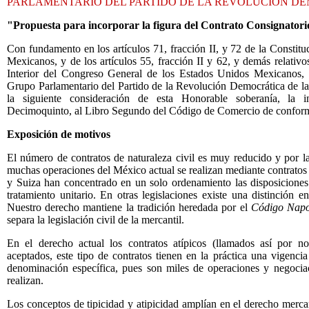
PARLAMENTARIO DEL PARTIDO DE LA REVOLUCION D
"Propuesta para incorporar la figura del Contrato Consignator
Con fundamento en los artículos 71, fracción II, y 72 de la Constitu
Mexicanos, y de los artículos 55, fracción II y 62, y demás relativ
Interior del Congreso General de los Estados Unidos Mexicanos, el
Grupo Parlamentario del Partido de la Revolución Democrática de la 
la siguiente consideración de esta Honorable soberanía, la in
Decimoquinto, al Libro Segundo del Código de Comercio de conformi
Exposición de motivos
El número de contratos de naturaleza civil es muy reducido y por la 
muchas operaciones del México actual se realizan mediante contratos a
y Suiza
han concentrado en un solo ordenamiento las disposiciones 
tratamiento unitario. En otras legislaciones existe una distinción en
Nuestro derecho mantiene la tradición heredada por el
Código
Napo
separa la legislación civil de la mercantil.
En el derecho actual los contratos atípicos (llamados así por n
aceptados, este tipo de contratos tienen en la práctica una vigenc
denominación específica, pues son miles de operaciones y negociac
realizan.
Los conceptos de tipicidad y atipicidad amplían en el derecho merca