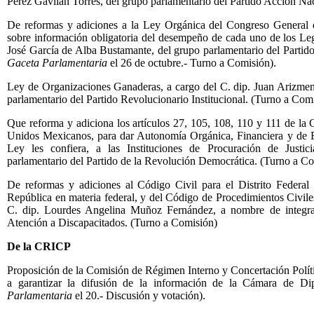
Pérez Gavilán Torres, del grupo parlamentario del Partido Acción Na
De reformas y adiciones a la Ley Orgánica del Congreso General 
sobre información obligatoria del desempeño de cada uno de los Legi
José García de Alba Bustamante, del grupo parlamentario del Partido
Gaceta Parlamentaria
el 26 de octubre.- Turno a Comisión).
Ley de Organizaciones Ganaderas, a cargo del C. dip. Juan Arizme
parlamentario del Partido Revolucionario Institucional. (Turno a Comi
Que reforma y adiciona los artículos 27, 105, 108, 110 y 111 de la C
Unidos Mexicanos, para dar Autonomía Orgánica, Financiera y de Ej
Ley les confiera, a las Instituciones de Procuración de Justi
parlamentario del Partido de la Revolución Democrática. (Turno a C
De reformas y adiciones al Código Civil para el Distrito Federal
República en materia federal, y del Código de Procedimientos Civiles 
C. dip. Lourdes Angelina Muñoz Fernández, a nombre de integr
Atención a Discapacitados. (Turno a Comisión)
De la CRICP
Proposición de la Comisión de Régimen Interno y Concertación Políti
a garantizar la difusión de la información de la Cámara de Di
Parlamentaria
el 20.- Discusión y votación).