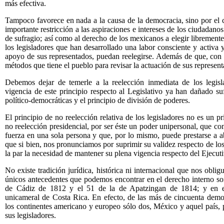
más efectiva.
Tampoco favorece en nada a la causa de la democracia, sino por el con
importante restricción a las aspiraciones e intereses de los ciudadanos
de sufragio; así como al derecho de los mexicanos a elegir librement
los legisladores que han desarrollado una labor consciente y activa
apoyo de sus representados, puedan reelegirse. Además de que, con e
métodos que tiene el pueblo para revisar la actuación de sus representa
Debemos dejar de temerle a la reelección inmediata de los legisl
vigencia de este principio respecto al Legislativo ya han dañado suf
político-democráticas y el principio de división de poderes.
El principio de no reelección relativa de los legisladores no es un pr
no reelección presidencial, por ser éste un poder unipersonal, que co
fuerza en una sola persona y que, por lo mismo, puede prestarse a ab
que si bien, nos pronunciamos por suprimir su validez respecto de los
la par la necesidad de mantener su plena vigencia respecto del Ejecut
No existe tradición jurídica, histórica ni internacional que nos obli
únicos antecedentes que podemos encontrar en el derecho interno son
de Cádiz de 1812 y el 51 de la de Apatzingan de 1814; y en el 
unicameral de Costa Rica. En efecto, de las más de cincuenta demo
los continentes americano y europeo sólo dos, México y aquel país, 
sus legisladores.