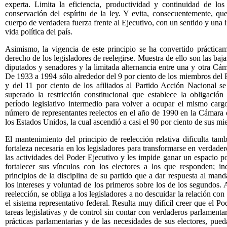
experta. Limita la eficiencia, productividad y continuidad de los 
conservación del espíritu de la ley. Y evita, consecuentemente, que
cuerpo de verdadera fuerza frente al Ejecutivo, con un sentido y una i
vida política del país.
Asimismo, la vigencia de este principio se ha convertido prácticam
derecho de los legisladores de reelegirse. Muestra de ello son las baja
diputados y senadores y la limitada alternancia entre una y otra Cáma
De 1933 a 1994 sólo alrededor del 9 por ciento de los miembros del P
y del 11 por ciento de los afiliados al Partido Acción Nacional s
superado la restricción constitucional que establece la obligaci
período legislativo intermedio para volver a ocupar el mismo carg
número de representantes reelectos en el año de 1990 en la Cámara
los Estados Unidos, la cual ascendió a casi el 90 por ciento de sus m
El mantenimiento del principio de reelección relativa dificulta tam
fortaleza necesaria en los legisladores para transformarse en verdader
las actividades del Poder Ejecutivo y les impide ganar un espacio po
fortalecer sus vínculos con los electores a los que responden; i
principios de la disciplina de su partido que a dar respuesta al mand
los intereses y voluntad de los primeros sobre los de los segundos. 
reelección, se obliga a los legisladores a no descuidar la relación con 
el sistema representativo federal. Resulta muy difícil creer que el Po
tareas legislativas y de control sin contar con verdaderos parlamenta
prácticas parlamentarias y de las necesidades de sus electores, pued