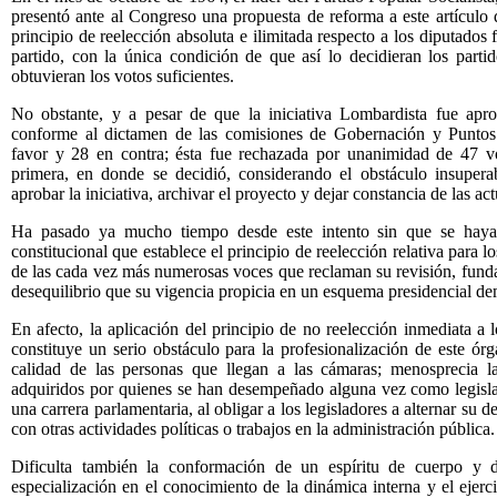
presentó ante al Congreso una propuesta de reforma a este artículo 
principio de reelección absoluta e ilimitada respecto a los diputados
partido, con la única condición de que así lo decidieran los partid
obtuvieran los votos suficientes.
No obstante, y a pesar de que la iniciativa Lombardista fue ap
conforme al dictamen de las comisiones de Gobernación y Puntos 
favor y 28 en contra; ésta fue rechazada por unanimidad de 47 v
primera, en donde se decidió, considerando el obstáculo insupera
aprobar la iniciativa, archivar el proyecto y dejar constancia de las ac
Ha pasado ya mucho tiempo desde este intento sin que se haya 
constitucional que establece el principio de reelección relativa para 
de las cada vez más numerosas voces que reclaman su revisión, funda
desequilibrio que su vigencia propicia en un esquema presidencial de
En afecto, la aplicación del principio de no reelección inmediata a
constituye un serio obstáculo para la profesionalización de este ór
calidad de las personas que llegan a las cámaras; menosprecia l
adquiridos por quienes se han desempeñado alguna vez como legislad
una carrera parlamentaria, al obligar a los legisladores a alternar su 
con otras actividades políticas o trabajos en la administración pública.
Dificulta también la conformación de un espíritu de cuerpo y de
especialización en el conocimiento de la dinámica interna y el ejer