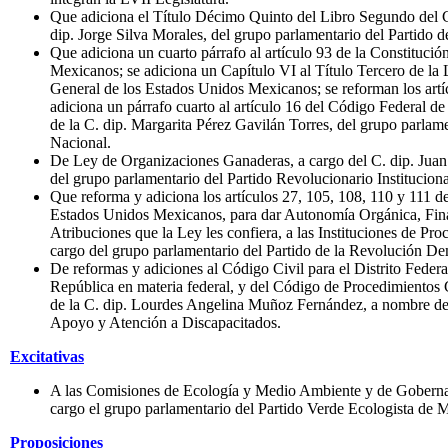
Que adiciona el Título Décimo Quinto del Libro Segundo del 
dip. Jorge Silva Morales, del grupo parlamentario del Partido 
Que adiciona un cuarto párrafo al artículo 93 de la Constitució
Mexicanos; se adiciona un Capítulo VI al Título Tercero de l
General de los Estados Unidos Mexicanos; se reforman los artí
adiciona un párrafo cuarto al artículo 16 del Código Federal d
de la C. dip. Margarita Pérez Gavilán Torres, del grupo parlam
Nacional.
De Ley de Organizaciones Ganaderas, a cargo del C. dip. Jua
del grupo parlamentario del Partido Revolucionario Instituciona
Que reforma y adiciona los artículos 27, 105, 108, 110 y 111 de
Estados Unidos Mexicanos, para dar Autonomía Orgánica, Finan
Atribuciones que la Ley les confiera, a las Instituciones de Pro
cargo del grupo parlamentario del Partido de la Revolución De
De reformas y adiciones al Código Civil para el Distrito Federa
República en materia federal, y del Código de Procedimientos Ci
de la C. dip. Lourdes Angelina Muñoz Fernández, a nombre de 
Apoyo y Atención a Discapacitados.
Excitativas
A las Comisiones de Ecología y Medio Ambiente y de Gobernac
cargo el grupo parlamentario del Partido Verde Ecologista de 
Proposiciones