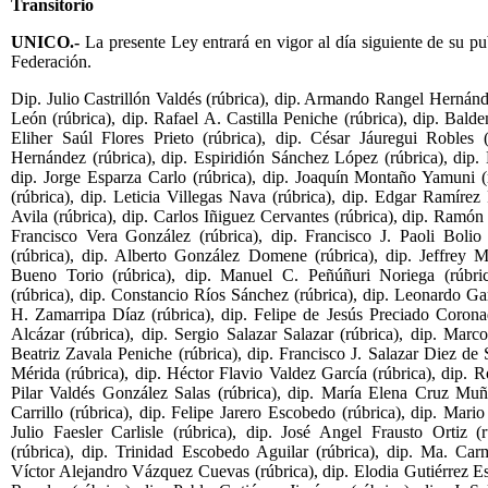
Transitorio
UNICO.-
La presente Ley entrará en vigor al día siguiente de su pu
Federación.
Dip. Julio Castrillón Valdés (rúbrica), dip. Armando Rangel Hernández
León (rúbrica), dip. Rafael A. Castilla Peniche (rúbrica), dip. Bald
Eliher Saúl Flores Prieto (rúbrica), dip. César Jáuregui Robles (
Hernández (rúbrica), dip. Espiridión Sánchez López (rúbrica), dip
dip. Jorge Esparza Carlo (rúbrica), dip. Joaquín Montaño Yamuni (r
(rúbrica), dip. Leticia Villegas Nava (rúbrica), dip. Edgar Ramírez
Avila (rúbrica), dip. Carlos Iñiguez Cervantes (rúbrica), dip. Ramó
Francisco Vera González (rúbrica), dip. Francisco J. Paoli Bolio 
(rúbrica), dip. Alberto González Domene (rúbrica), dip. Jeffrey M
Bueno Torio (rúbrica), dip. Manuel C. Peñúñuri Noriega (rúbric
(rúbrica), dip. Constancio Ríos Sánchez (rúbrica), dip. Leonardo Ga
H. Zamarripa Díaz (rúbrica), dip. Felipe de Jesús Preciado Corona
Alcázar (rúbrica), dip. Sergio Salazar Salazar (rúbrica), dip. Marc
Beatriz Zavala Peniche (rúbrica), dip. Francisco J. Salazar Diez de
Mérida (rúbrica), dip. Héctor Flavio Valdez García (rúbrica), dip. 
Pilar Valdés González Salas (rúbrica), dip. María Elena Cruz Muño
Carrillo (rúbrica), dip. Felipe Jarero Escobedo (rúbrica), dip. Mari
Julio Faesler Carlisle (rúbrica), dip. José Angel Frausto Ortiz (
(rúbrica), dip. Trinidad Escobedo Aguilar (rúbrica), dip. Ma. Car
Víctor Alejandro Vázquez Cuevas (rúbrica), dip. Elodia Gutiérrez Est