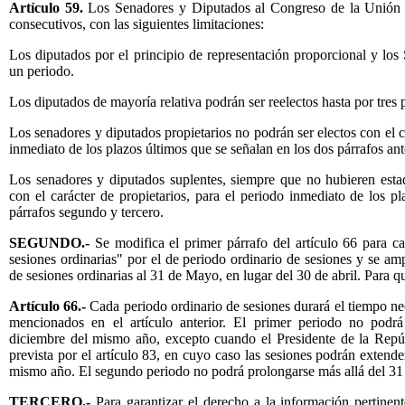
Artículo 59.
Los Senadores y Diputados al Congreso de la Unión p
consecutivos,
con las siguientes limitaciones:
Los diputados por el principio de representación proporcional y los
un periodo.
Los diputados de mayoría relativa podrán ser reelectos hasta por tres 
Los senadores y diputados propietarios no podrán ser electos con el c
inmediato de los plazos últimos que se señalan en los dos párrafos ant
Los senadores y diputados suplentes, siempre que no hubieren
esta
con el carácter de propietarios, para el periodo inmediato de los p
párrafos segundo y tercero.
SEGUNDO.-
Se modifica el primer párrafo del artículo 66 para c
sesiones ordinarias" por el de periodo ordinario de sesiones y se am
de sesiones ordinarias al 31 de Mayo, en lugar del 30 de abril. Para 
Artículo 66.-
Cada periodo ordinario de sesiones durará el tiempo nec
mencionados en el artículo anterior. El primer periodo no podrá
diciembre del mismo año, excepto cuando el Presidente de la Repúb
prevista por el artículo 83, en cuyo caso las sesiones podrán extende
mismo año. El segundo periodo no podrá prolongarse más allá del 3
TERCERO.-
Para garantizar el derecho a la información pertinent