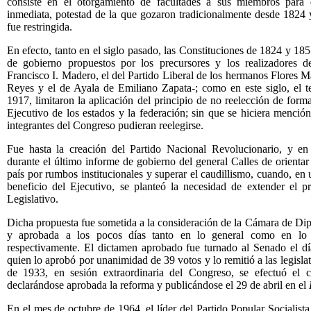
consiste en el otorgamiento de facultades a sus miembros para
inmediata, potestad de la que gozaron tradicionalmente desde 1824
fue restringida.
En efecto, tanto en el siglo pasado, las Constituciones de 1824 y 18
de gobierno propuestos por los precursores y los realizadores 
Francisco I. Madero, el del Partido Liberal de los hermanos Flores 
Reyes y el de Ayala de Emiliano Zapata-; como en este siglo, el te
1917, limitaron la aplicación del principio de no reelección de forma
Ejecutivo de los estados y la federación; sin que se hiciera menció
integrantes del Congreso pudieran reelegirse.
Fue hasta la creación del Partido Nacional Revolucionario, y en
durante el último informe de gobierno del general Calles de orientar 
país por rumbos institucionales y superar el caudillismo, cuando, en
beneficio del Ejecutivo, se planteó la necesidad de extender el p
Legislativo.
Dicha propuesta fue sometida a la consideración de la Cámara de Di
y aprobada a los pocos días tanto en lo general como en lo 
respectivamente. El dictamen aprobado fue turnado al Senado el d
quien lo aprobó por unanimidad de 39 votos y lo remitió a las legisla
de 1933, en sesión extraordinaria del Congreso, se efectuó el
declarándose aprobada la reforma y publicándose el 29 de abril en el
En el mes de octubre de 1964, el líder del Partido Popular Socialis