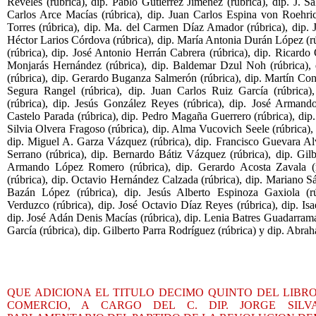
Reveles (rúbrica), dip. Pablo Gutiérrez Jiménez (rúbrica), dip. J. Sa
Carlos Arce Macías (rúbrica), dip. Juan Carlos Espina von Roehrich
Torres (rúbrica), dip. Ma. del Carmen Díaz Amador (rúbrica), dip. J
Héctor Larios Córdova (rúbrica), dip. María Antonia Durán López (
(rúbrica), dip. José Antonio Herrán Cabrera (rúbrica), dip. Ricardo O
Monjarás Hernández (rúbrica), dip. Baldemar Dzul Noh (rúbrica),
(rúbrica), dip. Gerardo Buganza Salmerón (rúbrica), dip. Martín Cont
Segura Rangel (rúbrica), dip. Juan Carlos Ruiz García (rúbrica)
(rúbrica), dip. Jesús González Reyes (rúbrica), dip. José Armando 
Castelo Parada (rúbrica), dip. Pedro Magaña Guerrero (rúbrica), dip. 
Silvia Olvera Fragoso (rúbrica), dip. Alma Vucovich Seele (rúbrica), 
dip. Miguel A. Garza Vázquez (rúbrica), dip. Francisco Guevara Al
Serrano (rúbrica), dip. Bernardo Bátiz Vázquez (rúbrica), dip. Gilb
Armando López Romero (rúbrica), dip. Gerardo Acosta Zavala (rú
(rúbrica), dip. Octavio Hernández Calzada (rúbrica), dip. Mariano Sá
Bazán López (rúbrica), dip. Jesús Alberto Espinoza Gaxiola (rúb
Verduzco (rúbrica), dip. José Octavio Díaz Reyes (rúbrica), dip. Isa
dip. José Adán Denis Macías (rúbrica), dip. Lenia Batres Guadarrama
García (rúbrica), dip. Gilberto Parra Rodríguez (rúbrica) y dip. Abrah
QUE ADICIONA EL TITULO DECIMO QUINTO DEL LIBR
COMERCIO, A CARGO DEL C. DIP. JORGE SIL