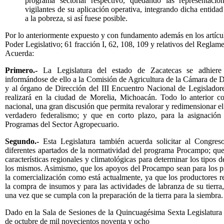
programa sectorial respectivo, quedando las representaci
vigilantes de su aplicación operativa, integrando dicha entida
a la pobreza, si así fuese posible.
Por lo anteriormente expuesto y con fundamento además en los artícu
Poder Legislativo; 61 fracción I, 62, 108, 109 y relativos del Reglame
Acuerda:
Primero.-
La Legislatura del estado de Zacatecas se adhiere
informándose de ello a la Comisión de Agricultura de la Cámara de 
y al órgano de Dirección del III Encuentro Nacional de Legislador
realizará
en la ciudad de Morelia, Michoacán. Todo lo anterior con
nacional, una gran discusión que permita revalorar y redimensionar 
verdadero federalismo; y que en corto plazo, para la asignación
Programas del Sector Agropecuario.
Segundo.-
Esta Legislatura también acuerda solicitar al Congres
diferentes apartados de la normatividad del programa Procampo; que
características regionales y climatológicas para determinar los tipos d
los mismos. Asimismo, que los apoyos del Procampo sean para los p
la comercialización como está actualmente, ya que los productores r
la compra de insumos y para las actividades de labranza de su tierra,
una vez que se cumpla con la preparación de la tierra para la siembra.
Dado en la Sala de Sesiones de la Quincuagésima Sexta Legislatura d
de octubre de mil novecientos noventa y ocho