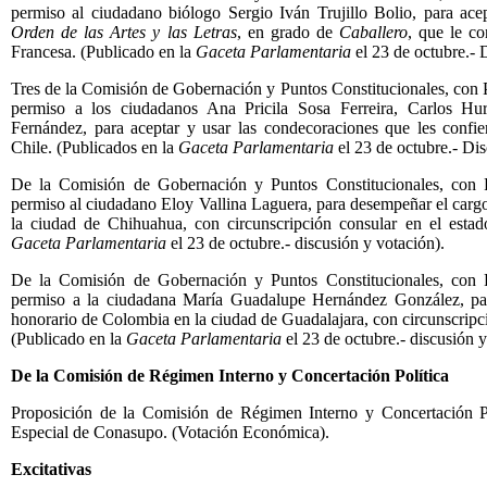
permiso al ciudadano biólogo Sergio Iván Trujillo Bolio, para ace
Orden de las Artes y las Letras
, en grado de
Caballero
, que le co
Francesa. (Publicado en la
Gaceta Parlamentaria
el 23 de octubre.- 
Tres de la Comisión de Gobernación y Puntos Constitucionales, con
permiso a los ciudadanos Ana Pricila Sosa Ferreira, Carlos H
Fernández, para aceptar y usar las condecoraciones que les confie
Chile. (Publicados en la
Gaceta Parlamentaria
el 23 de octubre.- Dis
De la Comisión de Gobernación y Puntos Constitucionales, con 
permiso al ciudadano Eloy Vallina Laguera, para desempeñar el cargo
la ciudad de Chihuahua, con circunscripción consular en el esta
Gaceta Parlamentaria
el 23 de octubre.- discusión y votación).
De la Comisión de Gobernación y Puntos Constitucionales, con 
permiso a la ciudadana María Guadalupe Hernández González, pa
honorario de Colombia en la ciudad de Guadalajara, con circunscripció
(Publicado en la
Gaceta Parlamentaria
el 23 de octubre.- discusión y
De la Comisión de Régimen Interno y Concertación Política
Proposición de la Comisión de Régimen Interno y Concertación Po
Especial de Conasupo. (Votación Económica).
Excitativas