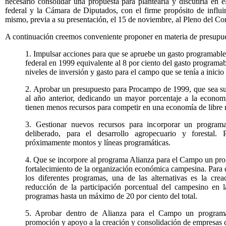
necesario consolidar una propuesta para plantearla y discutirla en 
federal y la Cámara de Diputados, con el firme propósito de influ
mismo, previa a su presentación, el 15 de noviembre, al Pleno del Co
A continuación creemos conveniente proponer en materia de presupues
1. Impulsar acciones para que se apruebe un gasto programable r
federal en 1999 equivalente al 8 por ciento del gasto programabl
niveles de inversión y gasto para el campo que se tenía a inicio
2. Aprobar un presupuesto para Procampo de 1999, que sea sup
al año anterior, dedicando un mayor porcentaje a la econo
tienen menos recursos para competir en una economía de libre
3. Gestionar nuevos recursos para incorporar un programa-
deliberado, para el desarrollo agropecuario y forestal.
próximamente montos y líneas programáticas.
4. Que se incorpore al programa Alianza para el Campo
un pro
fortalecimiento de la organización económica campesina. Para q
los diferentes programas, una de las alternativas es la cre
reducción de la participación porcentual del campesino en l
programas hasta un máximo de 20 por ciento del total.
5. Aprobar dentro de Alianza para el Campo un programa 
promoción y apoyo a la creación y consolidación de empresas 