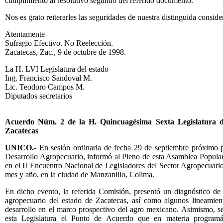
cumplimiento al resolutivo segundo del referido documento.
Nos es grato reiterarles las seguridades de nuestra distinguida conside
Atentamente
Sufragio Efectivo. No Reelección.
Zacatecas, Zac., 9 de octubre de 1998.
La H. LVI Legislatura del estado
Ing. Francisco Sandoval M.
Lic. Teodoro Campos M.
Diputados secretarios
Acuerdo Núm. 2 de la H. Quincuagésima Sexta Legislatura d
Zacatecas
UNICO.-
En sesión ordinaria de fecha 29 de septiembre próximo p
Desarrollo Agropecuario, informó al Pleno de esta Asamblea Popular 
en el II Encuentro Nacional de Legisladores del Sector Agropecuario
mes y año, en la ciudad de Manzanillo, Colima.
En dicho evento, la referida Comisión, presentó un diagnóstico de l
agropecuario del estado de Zacatecas, así como algunos lineamient
desarrollo en el marco prospectivo del agro mexicano. Asimismo, s
esta Legislatura el Punto de Acuerdo que en materia programát