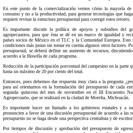
En este punto de la comercialización vemos cómo la mayoría de 
consumo y no a la productividad, para generar tecnologías que hagan
requiere revisar la estructura presupuestal para corregir estos errores.
Es importante discutir la política de apoyos y subsidios del go
agropecuarios, para que ésta se dé en un marco de igualdad y reci
países socios de México en el TLC y la Comunidad Europea. Esto s
condiciones más justas sin tomar en cuenta algunos otros factores. Po
presupuestal, se deberá definir un aumento de recursos, discutiendo
acuerdo a la filosofía de cada programa.
Reducción de la participación porcentual del campesino en la parte 
hasta un máximo de 20 por ciento del total.
Entonces, pues debemos dar respuesta muy clara a la pregunta
¿pr
para así orientarnos en la formulación del presupuesto de cada enti
segunda quincena del mes de noviembre en el III Encuentro Nac
Agropecuario, que se realizará en la ciudad de Morelia, Michoacán.
Es importante hacer un llamado a los gobiernos estatales y a sus
pronuncien a favor de una discusión presupuestal de acuerdo a las n
presupuesto no se haga desde una perspectiva centralista y de escritor
Por tiempos de discusión y aprobación del presupuesto de egreso