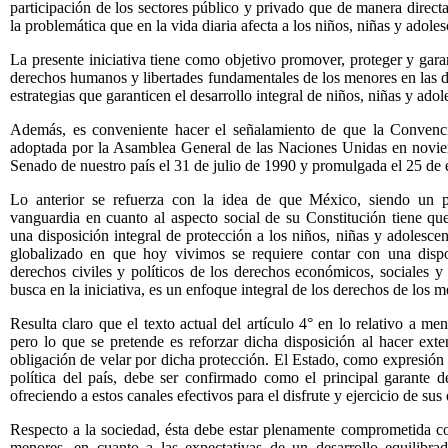
participación de los sectores público y privado que de manera directa
la problemática que en la vida diaria afecta a los niños, niñas y adoles
La presente iniciativa tiene como objetivo promover, proteger
y gara
derechos humanos y libertades fundamentales de los menores en las dis
estrategias que garanticen el desarrollo integral de niños, niñas y adol
Además, es conveniente hacer el señalamiento de que la Convenc
adoptada por la Asamblea General de las Naciones Unidas en noviem
Senado de nuestro país el 31 de julio de 1990 y promulgada el 25 de
Lo anterior se refuerza con la idea de que México, siendo un pa
vanguardia en cuanto al aspecto social de su Constitución tiene qu
una disposición integral de protección a los niños, niñas y adolesc
globalizado en que hoy vivimos se requiere contar con una dispo
derechos civiles y políticos de los derechos económicos, sociales y 
busca en la iniciativa, es un enfoque integral de los derechos de los m
Resulta claro que el texto actual del artículo 4° en lo relativo a men
pero lo que se pretende es reforzar dicha disposición al hacer exte
obligación de velar por dicha protección. El Estado, como expresión
política del país, debe ser confirmado como el principal garante d
ofreciendo a estos canales efectivos para el disfrute y ejercicio de sus
Respecto a la sociedad, ésta debe estar plenamente comprometida con
menores, en cuanto a las expectativas de un desarrollo equilibr