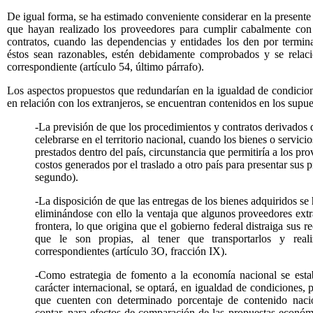
De igual forma, se ha estimado conveniente considerar en la presente In
que hayan realizado los proveedores para cumplir cabalmente con
contratos, cuando las dependencias y entidades los den por termin
éstos sean razonables, estén debidamente comprobados y se relaci
correspondiente (artículo 54, último párrafo).
Los aspectos propuestos que redundarían en la igualdad de condicion
en relación con los extranjeros, se encuentran contenidos en los supue
-La previsión de que los procedimientos y contratos derivados d
celebrarse en el territorio nacional, cuando los bienes o servici
prestados dentro del país, circunstancia que permitiría a los pr
costos generados por el traslado a otro país para presentar sus p
segundo).
-La disposición de que las entregas de los bienes adquiridos se 
eliminándose con ello la ventaja que algunos proveedores extra
frontera, lo que origina que el gobierno federal distraiga sus re
que le son propias, al tener que transportarlos y reali
correspondientes (artículo 3O, fracción IX).
-Como estrategia de fomento a la economía nacional se estab
carácter internacional, se optará, en igualdad de condiciones, 
que cuenten con determinado porcentaje de contenido naci
contar, para efectos de comparación de las propuestas económ