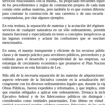
servicios relacionados con la misma-, ha propiciado frecuentes equí
de los procedimientos y reglas de contratación propios de cada mate
común entre ambas materias, pero también lo es que existen diferenci
para contratar la construcción de una carretera o de una escuela 
computadoras, por citar algunos ejemplos.
En esta tesitura, la separación de materias y la acotación del régime
servicios de cualquier naturaleza en un sólo ordenamiento, permitir
manera funcional y especializada en torno a conceptos inequívocos que
las lagunas existentes y aclarar las confusiones que se suscita
mencionados.
En suma, el manejo transparente y eficiente de los recursos públi
claras y de manejo práctico para servidores públicos, proveedores y pr
estímulo para el desarrollo y competitividad de las empresas, s
estrategia de crecimiento económico que promueve el Plan Nacion
están inmersos en esta Iniciativa de Ley.
Más allá de la necesaria separación de las materias de adquisiciones 
aspecto relevante de la Iniciativa consiste en la actualización d
congruente con los diversos ordenamientos legales que, durante la vi
Obras Públicas, fueron expedidos y reformados, y que implica, entre 
que estarían obligados a aplicar este ordenamiento. Destaca la incl
Ejecutivo federal y de los fideicomisos públicos sin distinguir
considerados como entidades paraestatales. Esto último en virtud
entidad paraestatal pueden celebrar contratos fiduciarios de los cual