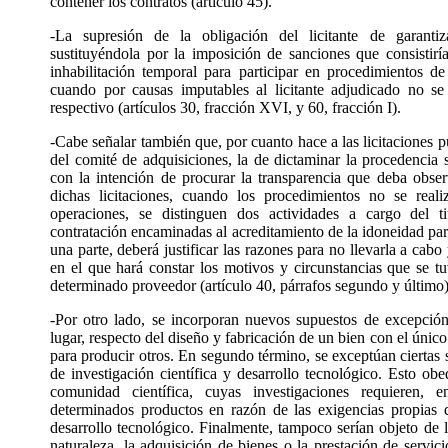
contener los contratos (artículo 45).
-La supresión de la obligación del licitante de garanti
sustituyéndola por la imposición de sanciones que consistir
inhabilitación temporal para participar en procedimientos de
cuando por causas imputables al licitante adjudicado no se 
respectivo (artículos 30, fracción XVI, y 60, fracción I).
-Cabe señalar también que, por cuanto hace a las licitaciones p
del comité de adquisiciones, la de dictaminar la procedencia
con la intención de procurar la transparencia que deba obse
dichas licitaciones, cuando los procedimientos no se real
operaciones, se distinguen dos actividades a cargo del ti
contratación encaminadas al acreditamiento de la idoneidad para
una parte, deberá justificar las razones para no llevarla a cabo
en el que hará constar los motivos y circunstancias que se tu
determinado proveedor (artículo 40, párrafos segundo y último)
-Por otro lado, se incorporan nuevos supuestos de excepción 
lugar, respecto del diseño y fabricación de un bien con el únic
para producir otros. En segundo término, se exceptúan ciertas 
de investigación científica y desarrollo tecnológico. Esto obe
comunidad científica, cuyas investigaciones requieren,
determinados productos en razón de las exigencias propias de
desarrollo tecnológico. Finalmente, tampoco serían objeto de l
naturaleza, la adquisición de bienes o la prestación de servic