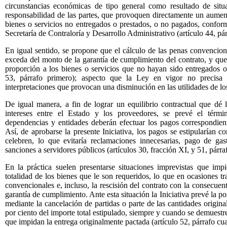
circunstancias económicas de tipo general como resultado de situa
responsabilidad de las partes, que provoquen directamente un aument
bienes o servicios no entregados o prestados, o no pagados, conform
Secretaría de Contraloría y Desarrollo Administrativo (artículo 44, pá
En igual sentido, se propone que el cálculo de las penas convencion
exceda del monto de la garantía de cumplimiento del contrato, y que l
proporción a los bienes o servicios que no hayan sido entregados o
53, párrafo primero); aspecto que la Ley en vigor no precisa
interpretaciones que provocan una disminución en las utilidades de l
De igual manera, a fin de lograr un equilibrio contractual que dé
intereses entre el Estado y los proveedores, se prevé el térm
dependencias y entidades deberán efectuar los pagos correspondien
Así, de aprobarse la presente Iniciativa, los pagos se estipularían c
celebren, lo que evitaría reclamaciones innecesarias, pago de gas
sanciones a servidores públicos (artículos 30, fracción XI, y 51, párra
En la práctica suelen presentarse situaciones imprevistas que imp
totalidad de los bienes que le son requeridos, lo que en ocasiones tr
convencionales e, incluso, la rescisión del contrato con la consecuen
garantía de cumplimiento. Ante esta situación la Iniciativa prevé la po
mediante la cancelación de partidas o parte de las cantidades origin
por ciento del importe total estipulado, siempre y cuando se demuestre 
que impidan la entrega originalmente pactada (artículo 52, párrafo cua