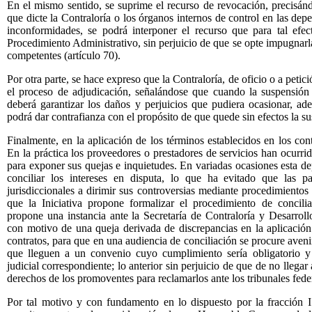
En el mismo sentido, se suprime el recurso de revocación, precisánd
que dicte la Contraloría o los órganos internos de control en las dep
inconformidades, se podrá interponer el recurso que para tal efe
Procedimiento Administrativo, sin perjuicio de que se opte impugnarla 
competentes (artículo 70).
Por otra parte, se hace expreso que la Contraloría, de oficio o a peti
el proceso de adjudicación, señalándose que cuando la suspensión se
deberá garantizar los daños y perjuicios que pudiera ocasionar, ad
podrá dar contrafianza con el propósito de que quede sin efectos la su
Finalmente, en la aplicación de los términos establecidos en los cont
En la práctica los proveedores o prestadores de servicios han ocurrid
para exponer sus quejas e inquietudes. En variadas ocasiones esta d
conciliar los intereses en disputa, lo que ha evitado que las pa
jurisdiccionales a dirimir sus controversias mediante procedimientos 
que la Iniciativa propone formalizar el procedimiento de concili
propone una instancia ante la Secretaría de Contraloría y Desarroll
con motivo de una queja derivada de discrepancias en la aplicación 
contratos, para que en una audiencia de conciliación se procure avenir 
que lleguen a un convenio cuyo cumplimiento sería obligatorio y
judicial correspondiente; lo anterior sin perjuicio de que de no llegar
derechos de los promoventes para reclamarlos ante los tribunales feder
Por tal motivo y con fundamento en lo dispuesto por la fracción I 