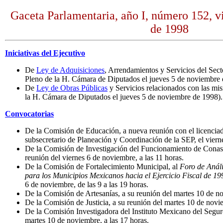
Gaceta Parlamentaria, año I, número 152, v
de 1998
Iniciativas del Ejecutivo
De
Ley de Adquisiciones
, Arrendamientos y Servicios del Sect
Pleno de la H. Cámara de Diputados el jueves 5 de noviembre 
De
Ley de Obras Públicas
y Servicios relacionados con las mis
la H. Cámara de Diputados el jueves 5 de noviembre de 1998).
Convocatorias
De la Comisión de Educación, a nueva reunión con el licenci
subsecretario de Planeación y Coordinación de la SEP, el vierne
De la Comisión de Investigación del Funcionamiento de Conasu
reunión del viernes 6 de noviembre, a las 11 horas.
De la Comisión de Fortalecimiento Municipal, al
Foro de Análi
para los Municipios Mexicanos hacia el Ejercicio Fiscal de 19
6 de noviembre, de las 9 a las 19 horas.
De la Comisión de Artesanías, a su reunión del martes 10 de no
De la Comisión de Justicia, a su reunión del martes 10 de novie
De la Comisión Investigadora del Instituto Mexicano del Seguro
martes 10 de noviembre, a las 17 horas.