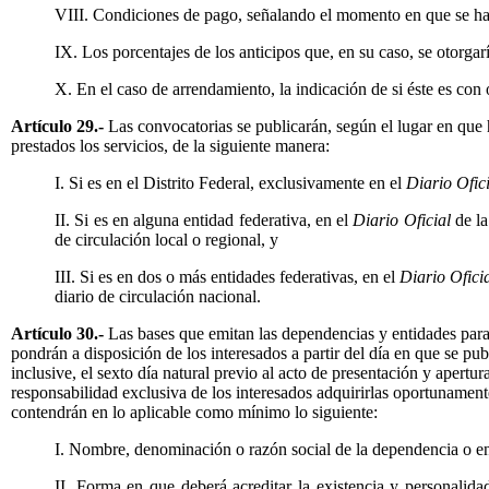
VIII. Condiciones de pago, señalando el momento en que se ha
IX. Los porcentajes de los anticipos que, en su caso, se otorgar
X. En el caso de arrendamiento, la indicación de si éste es con
Artículo 29.-
Las convocatorias se publicarán, según el lugar en que 
prestados los servicios, de la siguiente manera:
I. Si es en el Distrito Federal, exclusivamente en el
Diario Ofic
II. Si es en alguna entidad federativa, en el
Diario Oficial
de la
de circulación local o regional, y
III. Si es en dos o más entidades federativas, en el
Diario Ofici
diario de circulación nacional.
Artículo 30.-
Las bases que emitan las dependencias y entidades para l
pondrán a disposición de los interesados a partir del día en que se pub
inclusive, el sexto día natural previo al acto de presentación y apertu
responsabilidad exclusiva de los interesados adquirirlas oportunament
contendrán en lo aplicable como mínimo lo siguiente:
I. Nombre, denominación o razón social de la dependencia o e
II. Forma en que deberá acreditar la existencia y personalidad 