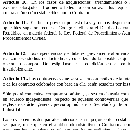
Artículo 10.-
En los casos de adquisiciones, arrendamientos o se
externos otorgados al gobierno federal o con su aval, los requisi
contratación serán establecidos por la Contraloría.
Artículo 11.-
En lo no previsto por esta Ley y demás disposicion
aplicables supletoriamente el Código Civil para el Distrito Feder
República en materia federal, la Ley Federal de Procedimiento Adm
Procedimientos Civiles.
Artículo 12.-
Las dependencias y entidades, previamente al arrenda
realizar los estudios de factibilidad, considerando la posible adqu
opción a compra. De estipularse esta condición en el contr
invariablemente.
Artículo 13.-
Las controversias que se susciten con motivo de la inte
o de los contratos celebrados con base en ella, serán resueltas por los 
Sólo podrá convenirse compromiso arbitral, ya sea en cláusula compr
en acuerdo independiente, respecto de aquellas controversias que 
reglas de carácter general, previa opinión de la Secretaría y de l
Industrial.
Lo previsto en los dos párrafos anteriores es sin perjuicio de lo estab
sea parte, o de que en el ámbito administrativo la Contraloría c
presenten los particulares en relación con los procedimientos de cont