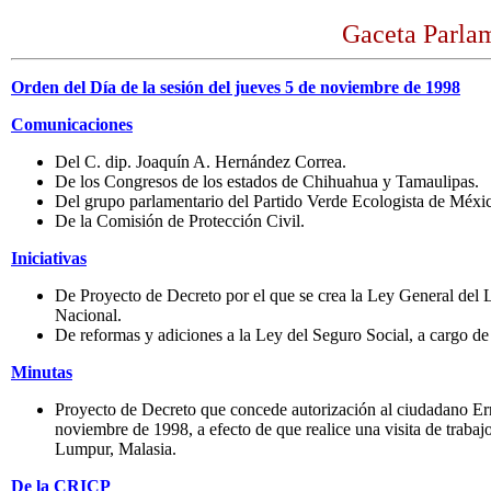
Gaceta Parlam
Orden del Día de la sesión del jueves 5 de noviembre de 1998
Comunicaciones
Del C. dip. Joaquín A. Hernández Correa.
De los Congresos de los estados de Chihuahua y Tamaulipas.
Del grupo parlamentario del Partido Verde Ecologista de Méxi
De la Comisión de Protección Civil.
Iniciativas
De Proyecto de Decreto por el que se crea la Ley General del L
Nacional.
De reformas y adiciones a la Ley del Seguro Social, a cargo d
Minutas
Proyecto de Decreto que concede autorización al ciudadano Erne
noviembre de 1998, a efecto de que realice una visita de trab
Lumpur, Malasia.
De la CRICP