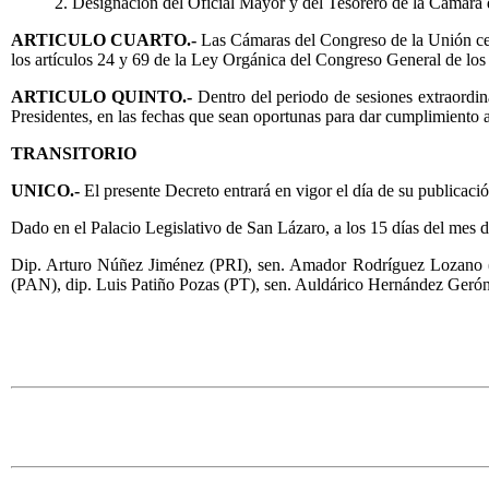
2. Designación del Oficial Mayor y del Tesorero de la Cámara
ARTICULO CUARTO.-
Las Cámaras del Congreso de la Unión cele
los artículos 24 y 69 de la Ley Orgánica del Congreso General de lo
ARTICULO QUINTO.-
Dentro del periodo de sesiones extraordin
Presidentes, en las fechas que sean oportunas para dar cumplimiento a 
TRANSITORIO
UNICO.-
El presente Decreto entrará en vigor el día de su publicaci
Dado en el Palacio Legislativo de San Lázaro, a los 15 días del mes 
Dip. Arturo Núñez Jiménez (PRI), sen. Amador Rodríguez Lozano (
(PAN), dip. Luis Patiño Pozas (PT), sen. Auldárico Hernández Geró