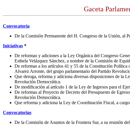
Gaceta Parlamen
Convocatoria
De la Comisión Permanente del H. Congreso de la Unión, al Pr
Iniciativas
*
De reformas y adiciones a la Ley Orgánica del Congreso Gener
Esthela Velázquez Sánchez, a nombre de la Comisión de Equi
De reformas a los artículos 41 y 55 de la Constitución Polític
Alvarez Arronte, del grupo parlamentario del Partido Revolucion
Que deroga, reforma y adiciona diversas disposiciones de la Le
Revolución Democrática.
De modificación al artículo 1 de la Ley de Ingresos para el Ej
De reformas al Proyecto de Decreto del Presupuesto de Egresos 
Revolución Democrática.
Que reforma y adiciona la Ley de Coordinación Fiscal, a cargo
Convocatorias
De la Comisión de Asuntos de la Frontera Sur, a su reunión del 