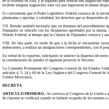
de la ocurrida en Asia, y lo segundo para realizar una asignación es
recibido ninguna asignación, toda vez que ingresaron al mismo despué
Es conveniente que el Poder Legislativo Federal conozca de la iniciati
planteadas y ejercitar, a cabalidad, los derechos que se desprenden d
VII. Resulta también necesario que en términos del procedimiento qu
Diputados en relación con los dictámenes aprobados por la misma, 
Distrito Federal; al tiempo que la Cámara de Diputados conozca y ana
VIII. De otra parte, en razón de que a la fecha se encuentran vac
atribuciones, a realizar las designaciones correspondientes, con el pro
En virtud de lo expuesto, solicitando se autorice la dispensa del tur
la consideración de ustedes el siguiente proyecto te Decreto:
La Comisión Permanente del Congreso General de los Estados Unidos
artículos 4, 5, 24 y 69 de la Ley Orgánica del Congreso General de 
Unidos Mexicanos,
DECRETA
ARTICULO PRIMERO.-
Se convoca al Congreso de la Unión a un 
de clausura se verificará cuando se hubiere ocupado de los asuntos a q