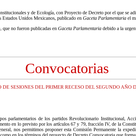
itucionales y de Ecología, con Proyecto de Decreto por el que se adicio
 los Estados Unidos Mexicanos, publicado en
Gaceta Parlamentaria
el m
e, que no fueron publicadas en
Gaceta Parlamentaria
debido a la urgen
Convocatorias
DE SESIONES DEL PRIMER RECESO DEL SEGUNDO AÑO DE
pos parlamentarios de los partidos Revolucionario Institucional, A
to en lo previsto por los artículos 67 y 79, fracción IV, de la Constit
neral, nos permitimos proponer esta Comisión Permanente la expedici
í como en los términos del proyecto de Decreto Convocatoria que forma