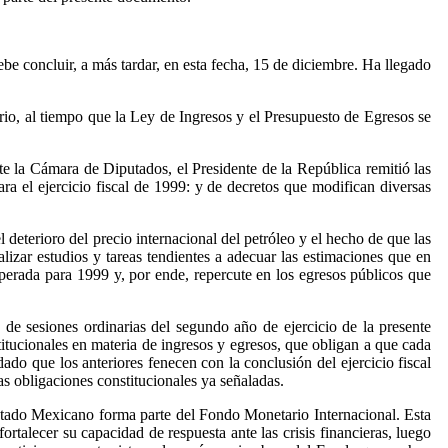
debe concluir, a más tardar, en esta fecha, 15 de diciembre. Ha llegado
ario, al tiempo que la Ley de Ingresos y el Presupuesto de Egresos se
e la Cámara de Diputados, el Presidente de la República remitió las
ra el ejercicio fiscal de 1999: y de decretos que modifican diversas
deterioro del precio internacional del petróleo y el hecho de que las
alizar estudios y tareas tendientes a adecuar las estimaciones que en
perada para 1999 y, por ende, repercute en los egresos públicos que
de sesiones ordinarias del segundo año de ejercicio de la presente
stitucionales en materia de ingresos y egresos, que obligan a que cada
o que los anteriores fenecen con la conclusión del ejercicio fiscal
as obligaciones constitucionales ya señaladas.
 Estado Mexicano forma parte del Fondo Monetario Internacional. Esta
rtalecer su capacidad de respuesta ante las crisis financieras, luego