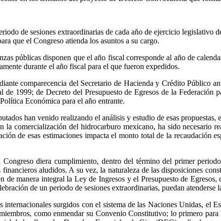
periodo de sesiones extraordinarias de cada año de ejercicio legislativo 
para que el Congreso atienda
los asuntos a su cargo.
inanzas públicas disponen que el año fiscal corresponde al año de calend
isamente durante el año fiscal para el que fueron expedidos.
iante comparecencia del Secretario de Hacienda y Crédito Público ant
scal de 1999; de Decreto del Presupuesto de Egresos de la Federación pa
 Política Económica para el año entrante.
dos han venido realizando el análisis y estudio de esas propuestas, el 
en la comercialización del hidrocarburo mexicano, ha sido necesario re
ación de esas estimaciones impacta el monto total de la recaudación es
 Congreso diera cumplimiento, dentro del término del primer periodo 
os financieros aludidos. A su vez, la naturaleza de las disposiciones con
de manera integral la Ley de Ingresos y el Presupuesto de Egresos, dad
lebración de un periodo de sesiones extraordinarias, puedan atenderse l
os internacionales surgidos con el sistema de las Naciones Unidas, el
ses miembros, como enmendar su Convenio Constitutivo; lo primero para fo