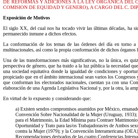
DE REFORMAS Y ADICIONES A LA LEY ORGANICA DEL
COMISION DE EQUIDAD Y GENERO), A CARGO DEL C. D
Exposición de Motivos
El siglo XX, del cual nos ha tocado vivir las últimas décadas, ha s
permanecido inmune a dichos efectos.
La conformación de los temas de las órdenes del día en torno a l
multinacionales, así como la propia conformación de dichos órganos l
Una de las transformaciones más significativas, no la única, es quiz
perspectiva de género, que ha traido a la luz pública la necesidad q
una sociedad equitativa donde la igualdad de condiciones y oportu
propiciado que en el ámbito internacional sean varios los Congresos
que conforman los electorados nacionales, cuentan ya con una Comi
elaboración de una Agenda Legislativa Nacional y, por la otra, la ampl
En virtud de lo expuesto y considerando que:
a) Existen sendos compromisos asumidos por México, emanados
Convención Sobre Nacionalidad de la Mujer (Uruguay, 1933); 
para el Matrimonio, la Edad Mínima para Contraer Matrimonio y
Oportunidad y Trato para las/os Trabajadoras/es de Ambos sex
contra la Mujer (1979); y la Convención Interamericana (OEA) 
Recomendaciones derivados de las cuatro Conferencias Interna