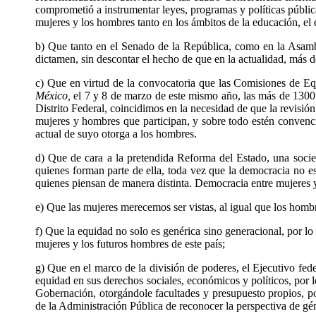
comprometió a instrumentar leyes, programas y políticas pública
mujeres y los hombres tanto en los ámbitos de la educación, el e
b) Que tanto en el Senado de la República, como en la Asamble
dictamen, sin descontar el hecho de que en la actualidad, más
c) Que en virtud de la convocatoria que las Comisiones de E
México,
el 7 y 8 de marzo de este mismo año, las más de 1300 
Distrito Federal, coincidimos en la necesidad de que la revisión
mujeres y hombres que participan, y sobre todo estén convencid
actual de suyo otorga a los hombres.
d) Que de cara a la pretendida Reforma del Estado, una socie
quienes forman parte de ella, toda vez que la democracia no es 
quienes piensan de manera distinta. Democracia entre mujeres y
e) Que las mujeres merecemos ser vistas, al igual que los hombre
f) Que la equidad no solo es genérica sino generacional, por lo
mujeres y los futuros hombres de este país;
g) Que en el marco de la división de poderes, el Ejecutivo fed
equidad en sus derechos sociales, económicos y políticos, por 
Gobernación, otorgándole facultades y presupuesto propios, por
de la Administración Pública de reconocer la perspectiva de gé