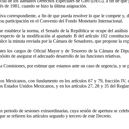
pecial de los llamados Derechos Especiales de Giro (DEG), a fin de que
s de 1981, cuando se hizo la última asignación.
va correspondiente, a fin de que pueda resolver lo que le compete y, de
e su participación en el Convenio del Fondo Monetario Internacional.
e establece la norma, el Senado de la República se ocupe del análisis
respecto de la modificación al apartado B del artículo 102 constituc
lice la minuta enviada por la Cámara de Senadores, que propone la exp
antes los cargos de Oficial Mayor y de Tesorero de la Cámara de Dipu
pósito de asegurar el adecuado desarrollo de las funciones relativas.
no a Comisiones, por estimar que estamos ante un caso de urgencia, y s
 Mexicanos, con fundamento en los artículos 67 y 79, fracción IV, de
los Estados Unidos Mexicanos, y en los artículos 27, 28 y 35 del Regla
periodo de sesiones extraordinarias, cuya sesión de apertura se celebr
ue se refieren los artículos segundo y tercero de este Decreto.