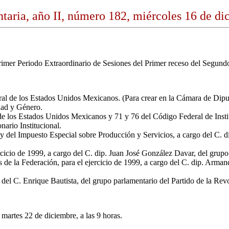
taria, año II, número 182, miércoles 16 de d
imer Periodo Extraordinario de Sesiones del Primer receso del Segundo
al de los Estados Unidos Mexicanos. (Para crear en la Cámara de Dipu
dad y Género.
a de los Estados Unidos Mexicanos y 71 y 76 del Código Federal de Inst
ario Institucional.
y del Impuesto Especial sobre Producción y Servicios, a cargo del C. di
ercicio de 1999, a cargo del C. dip. Juan José González Davar, del grup
de la Federación, para el ejercicio de 1999, a cargo del C. dip. Armand
 del C. Enrique Bautista, del grupo parlamentario del Partido de la Re
martes 22 de diciembre, a las 9 horas.