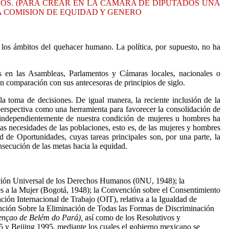
OS. (PARA CREAR EN LA CAMARA DE DIPUTADOS UNA
LA COMISION DE EQUIDAD Y GENERO
 los ámbitos del quehacer
humano. La política, por supuesto, no ha
es en las Asambleas, Parlamentos y Cámaras locales, nacionales o
n comparación con sus antecesoras de principios de siglo.
 la toma de decisiones. De igual manera, la reciente inclusión de la
 perspectiva como una herramienta para favorecer la consolidación de
, independientemente de nuestra condición de mujeres u hombres ha
s necesidades de las poblaciones, esto es, de las mujeres y hombres
de Oportunidades, cuyas tareas principales son, por una parte, la
nsecución de las metas hacia la equidad.
ación Universal de los Derechos Humanos (0NU, 1948); la
 a la Mujer (Bogotá, 1948); la Convención sobre el Consentimiento
ón Internacional de Trabajo (OIT), relativa a la Igualdad de
nción Sobre la Eliminación de Todas las Formas de Discriminación
ençao de Belém do Pará),
así
como de los Resolutivos y
 y Beijing 1995, mediante los cuales el gobierno mexicano se