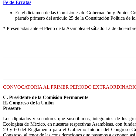
Fe de Erratas
En el dictamen de las Comisiones de Gobernación y Puntos Const
párrafo primero del artículo 25 de la Constitución Política de
* Presentadas ante el Pleno de la Asamblea el sábado 12 de diciembr
CONVOCATORIA AL PRIMER PERIODO EXTRAORDINARIO 
C. Presidente de la Comisión Permanente
H. Congreso de la Unión
Presente
Los diputados y senadores que suscribimos, integrantes de los gru
Ecologista de México, en nuestras respectivas Asambleas, con fundamen
59 y 60 del Reglamento para el Gobierno Interior del Congreso Ge
Congreso, al tenor de las consideraciones que pasamos a exponer, as