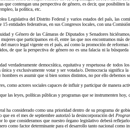
s que contengan una perspectiva de género, es decir, que posibiliten la 
mpleo, la política, etc.
a Legislativa del Distrito Federal y varios estados del país, las com
 de 15 entidades federativas, en sus Congresos locales, con una Comisi
quidad y Género de las Cámaras de Diputados y Senadores hiciéramos,
mujeres que participamos en él, entre las que nos encontramos más de c
 del marco legal vigente en el país, así como la promoción de reformas l
os, de que la perspectiva de género no es una falacia ni la búsqueda d
dad verdaderamente democrática, equitativa y respetuosa de todos los
única y exclusivamente votar y ser votada/o. Democracia significa la co
 hombres es asumir que si bien somos distintos, no por ello debemos se
s, como actores sociales capaces de influir y participar de manera activ
 que las leyes, políticas públicas y programas que se instrumenten hoy, 
eral ha considerado como una prioridad dentro de su programa de gobier
lo que en el mes de septiembre autorizó la desincorporación del
Program
 lo que consideramos que nuestro órgano legislativo deberá reflejarlo c
nero como factor determinante para el desarrollo tanto nacional como in