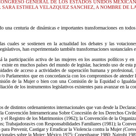
 CONGRESO GENERAL DE LOS ESTADOS UNIDOS MEXICAN
IP. SARA ESTHELA VELAZQUEZ SANCHEZ, A NOMBRE DE 
ido una centuria de dinámicas e importantes transformaciones en todos
as cuales se sostienen en la actualidad los debates y las votacion
egislativos, han experimentado también transformaciones sustanciales e
á la participación activa de las mujeres en los asuntos políticos y en
ue existe en muchos países del mundo de legislar, haciendo uso de esta
nidades de acceso a actividades de superación humana y profesional
 y/o Parlamentos que en concordancia con los compromisos de atender la
sión de la Mujer o bien con una Comisión de la Equidad o Igualdad 
iación de los instrumentos legislativos existentes para avanzar en la co
 de distintos ordenamientos internacionales que van desde la Declar
la Convención Interamericana Sobre Concesión de los Derechos Civiles
 el Registro de los Matrimonios (1962); la Convención de la Organizaci
os; Trabajadoras/es con Responsabilidades Familiares (1981); la Conve
para Prevenir, Castigar y Erradicar la Violencia contra la Mujer
(Conv
cionales sobre la Mujer: México 1975; Copenhague 1980; Nairobi 1985